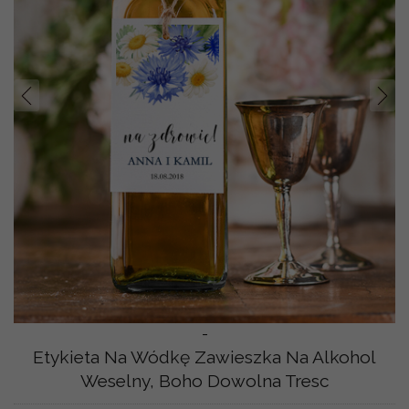
Prev
Nast
-
Etykieta Na Wódkę Zawieszka Na Alkohol
Weselny, Boho Dowolna Tresc