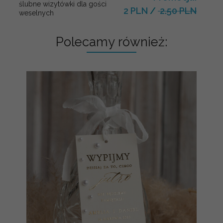
ślubne wizytówki dla gości
2 PLN
/
2.50 PLN
weselnych
Polecamy również: