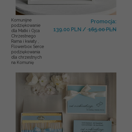
Komunijne
Promocja:
podziękowanie
139.00 PLN
/
165.00 PLN
dla Matki i Ojca
Chrzestnego
Rama i kwiaty ,
Flowerbox Serce
podziękowania
dla chrzestnych
na Komunię