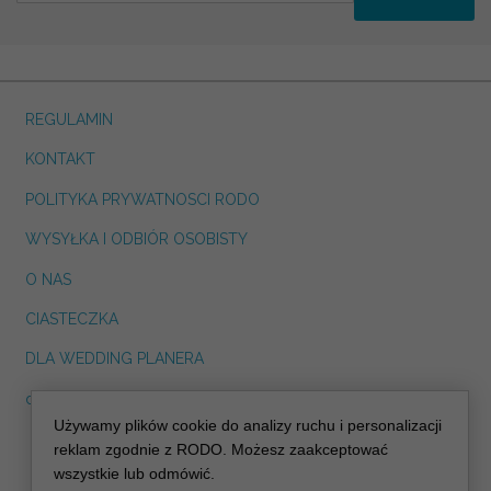
REGULAMIN
KONTAKT
POLITYKA PRYWATNOSCI RODO
WYSYŁKA I ODBIÓR OSOBISTY
O NAS
CIASTECZKA
DLA WEDDING PLANERA
dreskot.com
Używamy plików cookie do analizy ruchu i personalizacji
info@decoris.pl
reklam zgodnie z RODO. Możesz zaakceptować
wszystkie lub odmówić.