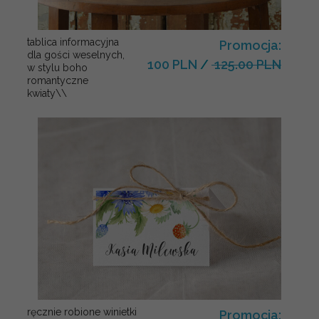
tablica informacyjna
Promocja:
dla gości weselnych,
100 PLN
/
125.00 PLN
w stylu boho
romantyczne
kwiaty\\
ręcznie robione winietki
Promocja: