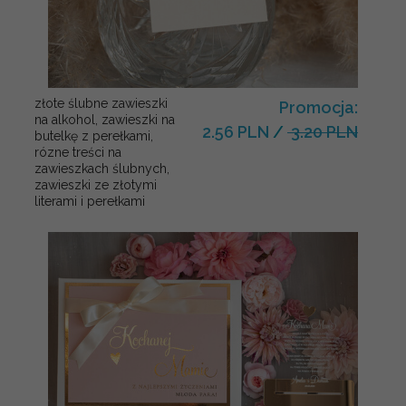
złote ślubne zawieszki
Promocja:
na alkohol, zawieszki na
2.56 PLN
/
3.20 PLN
butelkę z perełkami,
rózne treści na
zawieszkach ślubnych,
zawieszki ze złotymi
literami i perełkami