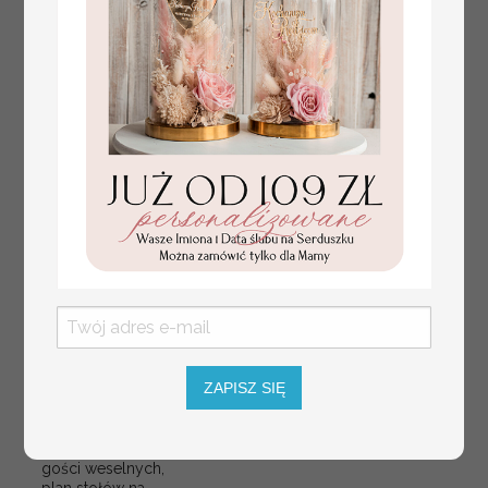
plan stołów
Promocja:
ZAPISZ SIĘ
weselnych
100 PLN
/
125.00 PLN
usadzenie gości na
weselu, tablica
informacyjna dla
gości weselnych,
plan stołów na