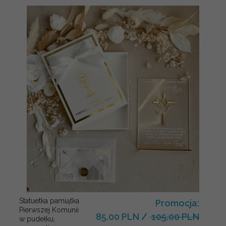
Statuetka pamiątka
Promocja:
Pierwszej Komunii
85.00 PLN
/
105.00 PLN
w pudełku,