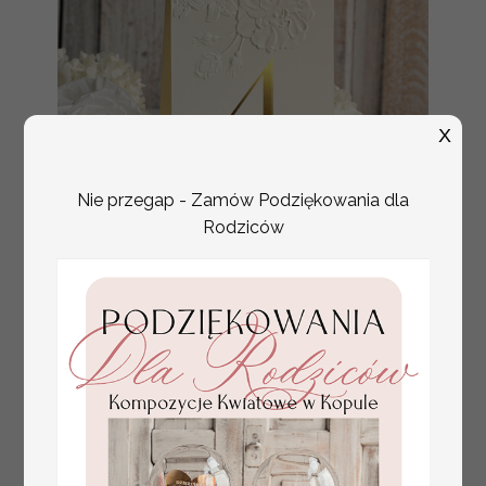
X
Nie przegap - Zamów Podziękowania dla
Rodziców
numerki na stół weselny
Promocja:
z tłoczonymi kwiatami,
10 PLN
/
13.00 PLN
eleganckie numerki na
stoły weselne, tłoczone
numerki na stół weselny,
dekoracja stołów
weselnych tłoczone
kwiaty