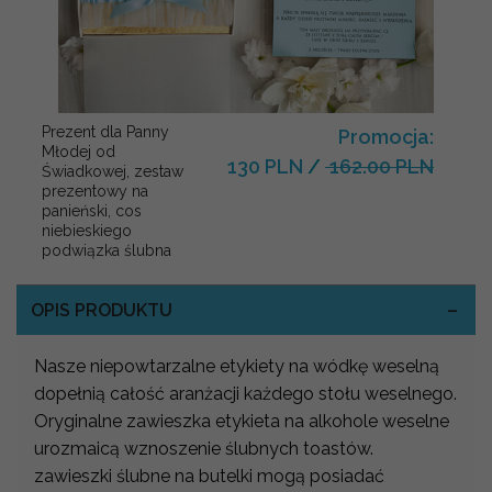
Prezent dla Panny
Promocja:
Młodej od
130 PLN
/
162.00 PLN
Świadkowej, zestaw
prezentowy na
panieński, cos
niebieskiego
podwiązka ślubna
OPIS PRODUKTU
Nasze niepowtarzalne etykiety na wódkę weselną
dopełnią całość aranżacji każdego stołu weselnego.
Oryginalne zawieszka etykieta na alkohole weselne
urozmaicą wznoszenie ślubnych toastów.
zawieszki ślubne na butelki mogą posiadać