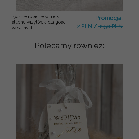
ręcznie robione winietki
Promocja:
ślubne wizytówki dla gości
2 PLN
/
2.50 PLN
weselnych
Polecamy również: