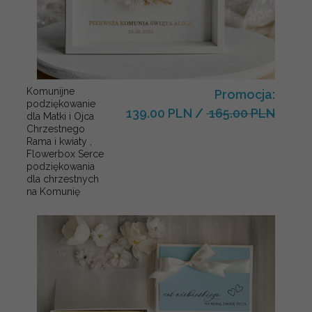
Komunijne
Promocja:
podziękowanie
139.00 PLN
/
165.00 PLN
dla Matki i Ojca
Chrzestnego
Rama i kwiaty ,
Flowerbox Serce
podziękowania
dla chrzestnych
na Komunię