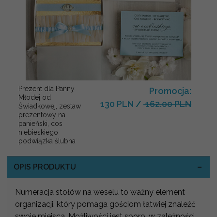
Prezent dla Panny
Promocja:
Młodej od
130 PLN
/
162.00 PLN
Świadkowej, zestaw
prezentowy na
panieński, cos
niebieskiego
podwiązka ślubna
OPIS PRODUKTU
Numeracja stołów na weselu to ważny element
organizacji, który pomaga gościom łatwiej znaleźć
swoje miejsca. Możliwości jest sporo, w zależności