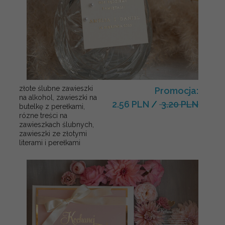
złote ślubne zawieszki
Promocja:
na alkohol, zawieszki na
2.56 PLN
/
3.20 PLN
butelkę z perełkami,
rózne treści na
zawieszkach ślubnych,
zawieszki ze złotymi
literami i perełkami