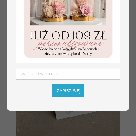
weselu, tablica
informacyjna dla
gości weselnych,
plan stołów na
weselu ze zdjęciem
Pary Młodej, plan
usadzenia gości
weselnych
ZAPISZ SIĘ