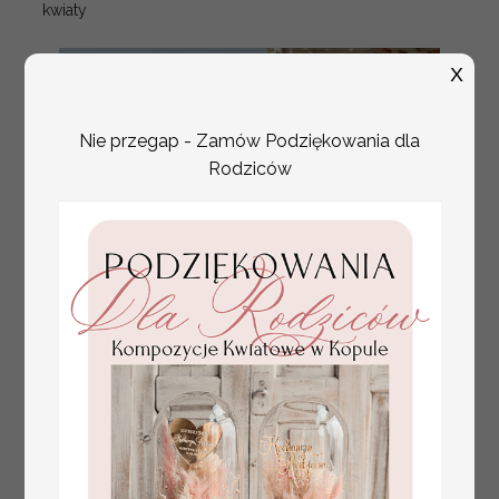
kwiaty
X
Nie przegap - Zamów Podziękowania dla
Rodziców
plan stołów
Promocja:
weselnych
100 PLN
/
125.00 PLN
usadzenie gości na