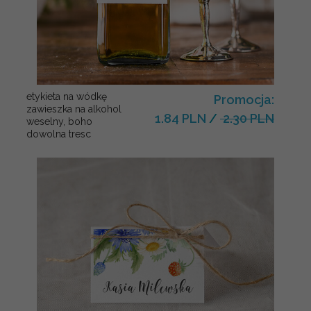
etykieta na wódkę
Promocja:
zawieszka na alkohol
1.84 PLN
/
2.30 PLN
weselny, boho
dowolna tresc