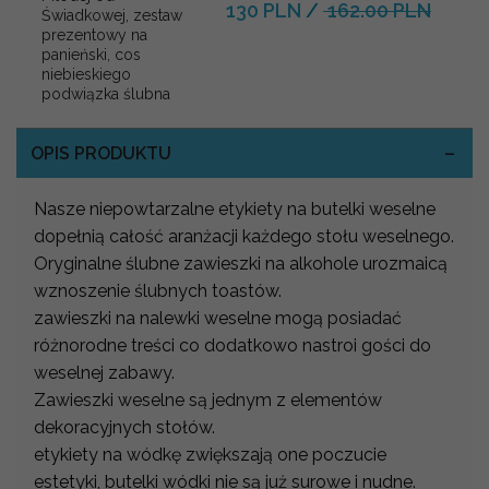
130 PLN
/
162.00 PLN
Świadkowej, zestaw
prezentowy na
panieński, cos
niebieskiego
podwiązka ślubna
OPIS PRODUKTU
Nasze niepowtarzalne etykiety na butelki weselne
dopełnią całość aranżacji każdego stołu weselnego.
Oryginalne ślubne zawieszki na alkohole urozmaicą
wznoszenie ślubnych toastów.
zawieszki na nalewki weselne mogą posiadać
różnorodne treści co dodatkowo nastroi gości do
weselnej zabawy.
Zawieszki weselne są jednym z elementów
dekoracyjnych stołów.
etykiety na wódkę zwiększają one poczucie
estetyki, butelki wódki nie są już surowe i nudne.