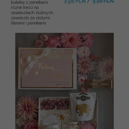
2.56 PLN
/
3.20 PLN
butelkę z perełkami,
rózne treści na
zawieszkach ślubnych,
zawieszki ze złotymi
literami i perełkami