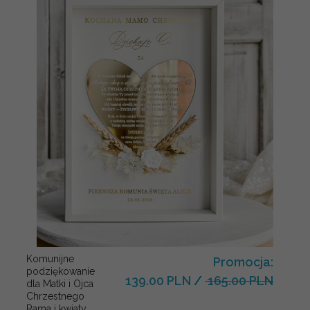
Komunijne
Promocja:
podziękowanie
139.00 PLN
/
165.00 PLN
dla Matki i Ojca
Chrzestnego
Rama i kwiaty ,