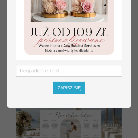
numerki na stół weselny
Promocja:
z tłoczonymi kwiatami,
10 PLN
/
13.00 PLN
eleganckie numerki na
stoły weselne, tłoczone
numerki na stół weselny,
dekoracja stołów
weselnych tłoczone
kwiaty
ZAPISZ SIĘ