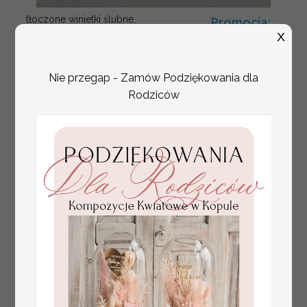
tłoczone winietki ślubne,
Promocja:
ślubne wizytówki winietki
X
2.4 PLN
/
3.00 PLN
na stół weselny, złote
lub srebrne napisy
tłoczone kwiaty na
Nie przegap - Zamów Podziękowania dla
winietkach ślubnych
Rodziców