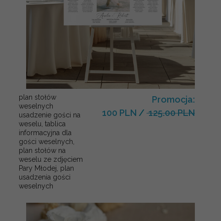
plan stołów
Promocja:
weselnych
100 PLN
/
125.00 PLN
usadzenie gości na
weselu, tablica
informacyjna dla
gości weselnych,
plan stołów na
weselu ze zdjęciem
Pary Młodej, plan
usadzenia gości
weselnych