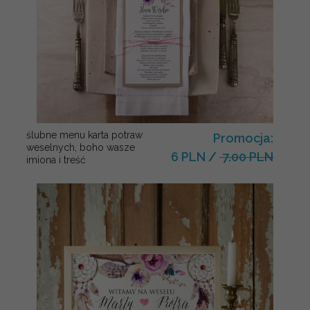
ślubne menu karta potraw
Promocja:
weselnych, boho wasze
6 PLN
/
7.00 PLN
imiona i treść