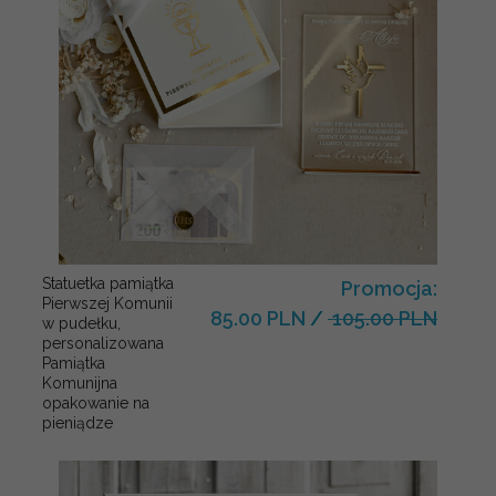
Statuetka pamiątka
Promocja:
Pierwszej Komunii
85.00 PLN
/
105.00 PLN
w pudełku,
personalizowana
Pamiątka
Komunijna
opakowanie na
pieniądze