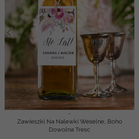
Prev
Nast
-
Zawieszki Na Nalewki Weselne, Boho
Dowolna Tresc