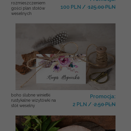
rozmieszczeniem
100 PLN
/
125.00 PLN
gości plan stołów
weselnych
boho ślubne winietki
Promocja:
rustykalne wizytówki na
2 PLN
/
2.50 PLN
stół weselny