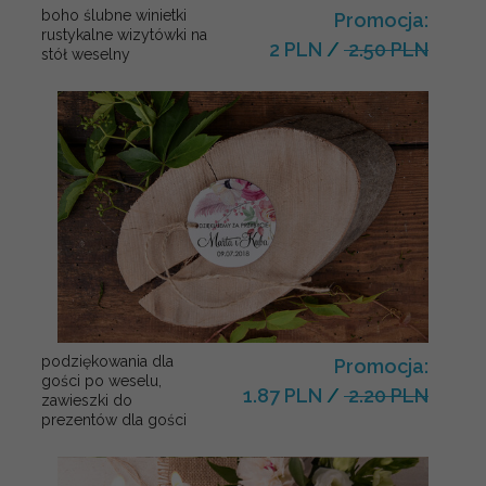
boho ślubne winietki
Promocja:
rustykalne wizytówki na
2 PLN
/
2.50 PLN
stół weselny
podziękowania dla
Promocja:
gości po weselu,
1.87 PLN
/
2.20 PLN
zawieszki do
prezentów dla gości