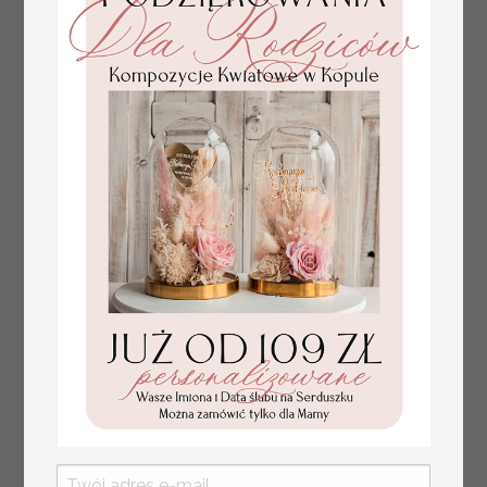
numerki na stół weselny
Promocja:
z tłoczonymi kwiatami,
10 PLN
/
13.00 PLN
eleganckie numerki na
stoły weselne, tłoczone
numerki na stół weselny,
dekoracja stołów
weselnych tłoczone
kwiaty