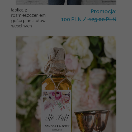
tablica z
Promocja:
rozmieszczeniem
100 PLN
/
125.00 PLN
gości plan stołów
weselnych