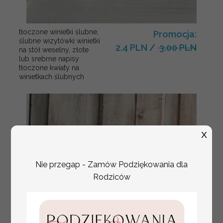
tłoczone winietki ślubne,
Promocja:
ślubne wizytówki winietki
2.4 PLN
/
3.00 PLN
na stół weselny, złote
lub srebrne napisy
tłoczone kwiaty na
winietkach ślubnych
X
Nie przegap - Zamów Podziękowania dla
Rodziców