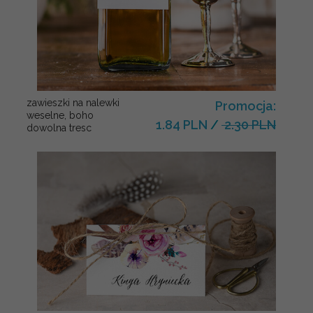
zawieszki na nalewki
Promocja:
weselne, boho
1.84 PLN
/
2.30 PLN
dowolna tresc