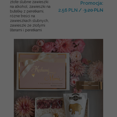
złote ślubne zawieszki
Promocja:
na alkohol, zawieszki na
2.56 PLN
/
3.20 PLN
butelkę z perełkami,
rózne treści na
zawieszkach ślubnych,
zawieszki ze złotymi
literami i perełkami