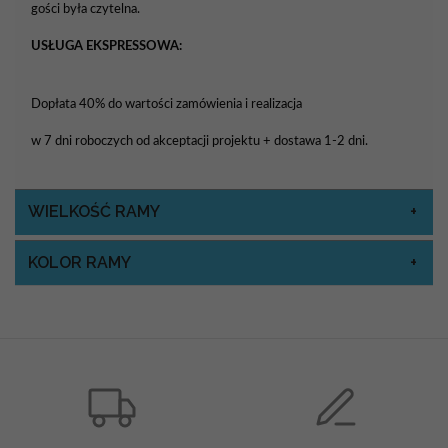
gości była czytelna.
USŁUGA EKSPRESSOWA:
Dopłata 40% do wartości zamówienia i realizacja
w 7 dni roboczych od akceptacji projektu + dostawa 1-2 dni.
WIELKOŚĆ RAMY
KOLOR RAMY