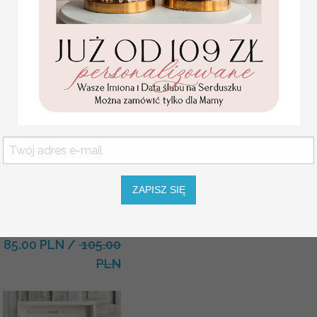
KOLOR OKŁADKI
KOLOR SZNURKA
Statuetka pamiątka
Pierwszej Komunii w
pudełku,
personalizowana
ZAPISZ SIĘ
Pamiątka Komunijna
opakowanie na pieniądze
Promocja:
85.00 PLN
/
105.00
PLN