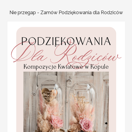
Promocja:
Zawieszki weselne ciekawi
2 PLN
/
2.50 PLN
Nie przegap - Zamów Podziękowania dla Rodziców
fotografii i video będą 
Etykiety na butelkę mogą
informacji o dacie wydar
zabawne wierszyki, które
Wódka weselna to jeden 
weselnym, gdy opuszczają
i dobrze byłoby nadać jej
rodzaju pamiątką, która p
karteczki ślubne winietki
przyjemne wspomnienia.
weselne
Promocja:
ZAWIESZKI W STYLU B
2 PLN
/
2.50 PLN
wymiary: około 6 cm na 10 cm
minimalna ilość - 20 sztuk z jedną
USŁUGA EKSPRESSOWA:
Dopłata 40% do wartości zamówien