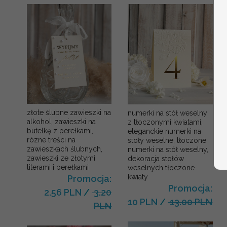
złote ślubne zawieszki na
numerki na stół weselny
alkohol, zawieszki na
z tłoczonymi kwiatami,
butelkę z perełkami,
eleganckie numerki na
rózne treści na
stoły weselne, tłoczone
zawieszkach ślubnych,
numerki na stół weselny,
zawieszki ze złotymi
dekoracja stołów
literami i perełkami
weselnych tłoczone
kwiaty
Promocja:
Promocja:
2.56 PLN
/
3.20
10 PLN
/
13.00 PLN
PLN