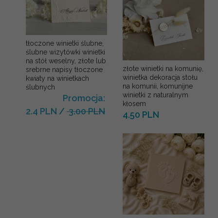
tłoczone winietki ślubne,
ślubne wizytówki winietki
na stół weselny, złote lub
złote winietki na komunię,
srebrne napisy tłoczone
winietka dekoracja stołu
kwiaty na winietkach
na komunii, komunijne
ślubnych
winietki z naturalnym
Promocja:
kłosem
2.4 PLN
/
3.00 PLN
4.50 PLN