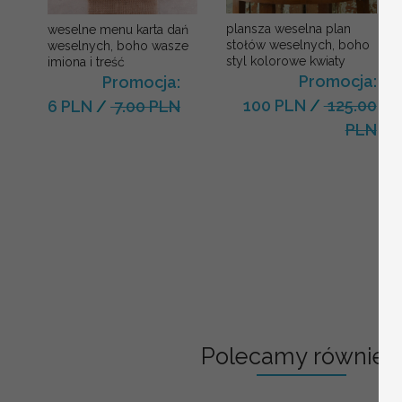
plansza weselna plan
weselne menu karta dań
stołów weselnych, boho
weselnych, boho wasze
styl kolorowe kwiaty
imiona i treść
Promocja:
Promocja:
100 PLN
/
125.00
6 PLN
/
7.00 PLN
PLN
Polecamy również: