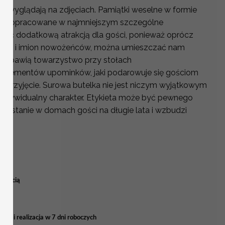
e wyglądają na zdjęciach. Pamiątki weselne w formie
więc dopracowane w najmniejszym szczególne
 być dodatkową atrakcją dla gości, ponieważ oprócz
zenia i imion nowożeńców, można umieszczać nam
 rozbawią towarzystwo przy stołach
z elementów upominków, jaki podarowuje się gościom
 przyjęcie. Surowa butelka nie jest niczym wyjątkowym
 indywidualny charakter. Etykieta może być pewnego
ozostanie w domach gości na długie lata i wzbudzi
OHO
 treścią
ia i realizacja w 7 dni roboczych