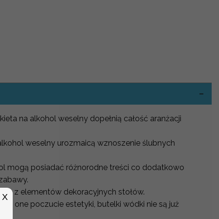
-
ieta na alkohol weselny dopełnią całość aranżacji
.
alkohol weselny urozmaicą wznoszenie ślubnych
hol mogą posiadać różnorodne treści co dodatkowo
 zabawy.
nym z elementów dekoracyjnych stołów.
X
ją one poczucie estetyki, butelki wódki nie są już