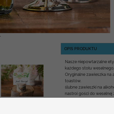
-
OPIS PRODUKTU
Nasze niepowtarzalne etyk
każdego stołu weselnego
Oryginalne zawieszka na 
toastów.
ślubne zawieszki na alko
nastroi gości do weselnej
Zawieszki weselne są jed
ręcznie robione winietki
ślubne wizytówki dla
etykiety na wódkę zwiększa
gości weselnych
surowe i nudne.