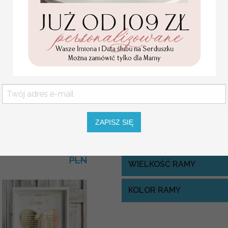
Za dodatkową opłatą istnieje moż
WYMIARY:
wg kreatora - podst
Pozostałe wymiary: 40x50, 50x7
Rozmiar jest dostosowany do liczby
Statuetka pamiątka
USŁUGA EKSPRESSOWA:
Pierwszej Komunii w
pudełku,
personalizowana
Dopłata 40% do wartości zamówieni
Pamiątka Komunijna
opakowanie na pieniądze
ZAPISZ SIĘ
w 7 dni roboczych od akceptacji p
Promocja:
85.00 PLN
/
105.00
PLN
WIELKOŚĆ RAMY
KOLOR RAMY