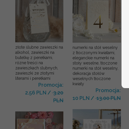
złote ślubne zawieszki na
numerki na stół weselny
alkohol, zawieszki na
z tłoczonymi kwiatami,
butelkę z perełkami,
eleganckie numerki na
rózne treści na
stoły weselne, tłoczone
zawieszkach ślubnych,
numerki na stół weselny,
zawieszki ze złotymi
dekoracja stołów
literami i perełkami
weselnych tłoczone
kwiaty
Promocja:
Promocja:
2.56 PLN
/
3.20
10 PLN
/
13.00 PLN
PLN