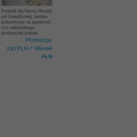
Prezent dla Panny Młodej
od Świadkowej, zestaw
prezentowy na panieński,
cos niebieskiego
podwiązka ślubna
Promocja:
130 PLN
/
162.00
PLN