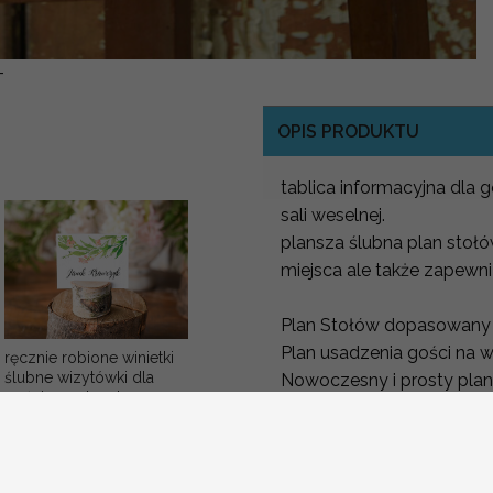
-
OPIS PRODUKTU
tablica informacyjna dla
sali weselnej.
plansza ślubna plan stoł
miejsca ale także zapewni
Plan Stołów dopasowany d
Plan usadzenia gości na 
ręcznie robione winietki
ślubne wizytówki dla
Nowoczesny i prosty plan
gości weselnych
Powitalna plansza wesel
Promocja:
Plan ułóżenia stołów
2 PLN
/
2.50 PLN
Aby stworzyć niepowtarz
dowonym motywie z Nasze