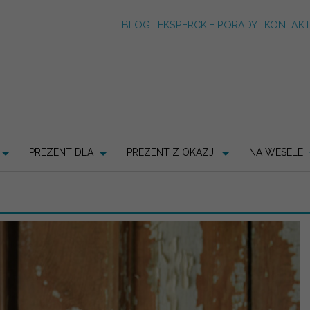
BLOG
EKSPERCKIE PORADY
KONTAK
PREZENT DLA
PREZENT Z OKAZJI
NA WESELE