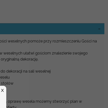
-
 gości weselnych pomoże przy rozmieszczeniu Gości na
ów weselnych ułatwi gościom znalezienie swojego
 oryginalną dekorację.
o dekoracji na sali weselnej
weselu
 stołów
na
X
alną oprawę wesela możemy stworzyć plan w
j oferty.