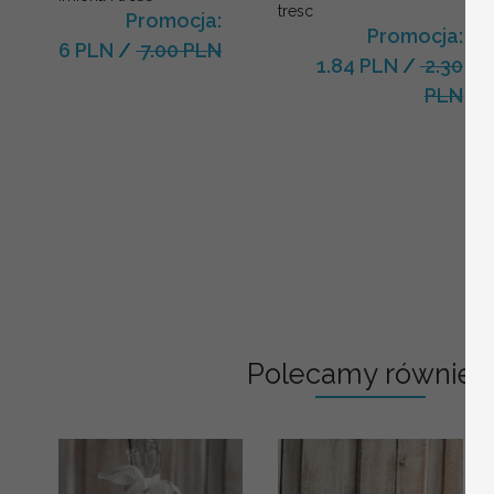
tresc
Promocja:
Promocja:
6 PLN
/
7.00 PLN
1.84 PLN
/
2.30
PLN
Polecamy również: