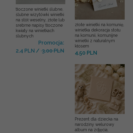
tłoczone winietki ślubne,
ślubne wizytówki winietki
na stół weselny, złote lub
złote winietki na komunię,
srebrne napisy tłoczone
winietka dekoracja stołu
kwiaty na winietkach
na komunii, komunijne
ślubnych
winietki z naturalnym
Promocja:
kłosem
2.4 PLN
/
3.00 PLN
4.50 PLN
Prezent dla dziecka na
narodziny welurowy
album na zdjęcia,