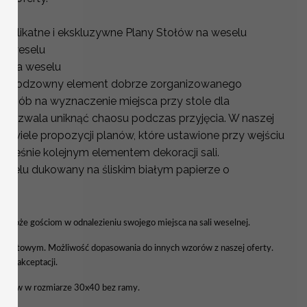
 delikatne i ekskluzywne Plany Stołów na weselu
na weselu
ci na weselu
o nieodzowny element dobrze zorganizowanego
y sposób na wyznaczenie miejsca przy stole dla
y pozwala uniknąć chaosu podczas przyjęcia. W naszej
wo wiele propozycji planów, które ustawione przy wejściu
nocześnie kolejnym elementem dekoracji sali.
Weselu dukowany na śliskim białym papierze o
YCH
 pomoże gościom w odnalezieniu swojego miejsca na sali weselnej.
wiatowym. Możliwość dopasowania do innych wzorów z naszej oferty.
a do akceptacji.
tołów w rozmiarze 30x40 bez ramy.