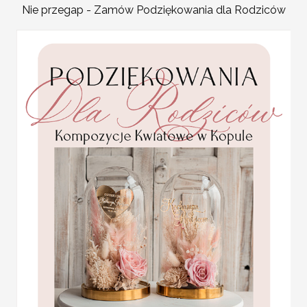
Nie przegap - Zamów Podziękowania dla Rodziców
Nowoczesne jak i stylowe,
Plansza usadzenia gości 
Tablica z usadzeniem goś
Plan stołów weselnych t
przyjęcia. Jest to idealn
karteczki ślubne winietki
zaproszonych gości, któr
weselne
ofercie znajdziecie Państ
Promocja:
na przyjęcie stają się jed
2 PLN
/
2.50 PLN
Plan usadzenia gości na 
gramaturze 280 g
PLAN STOŁÓW WESELN
Plan usadzenia gości przy stołach
Plan stołów z pięknym motywem k
Projekt jest wysyłany przez grafik
Cena podstawowa obejmuje plan s