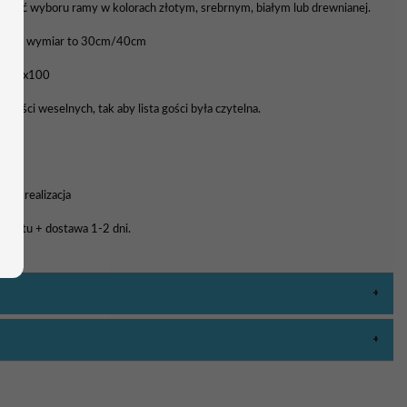
liwość wyboru ramy w kolorach złotym, srebrnym, białym lub drewnianej.
awowy wymiar to 30cm/40cm
0, 70x100
 gości weselnych, tak aby lista gości była czytelna.
a i realizacja
rojektu + dostawa 1-2 dni.