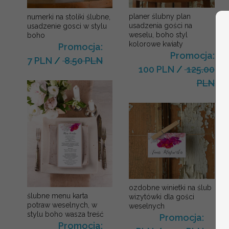
planer ślubny plan
numerki na stoliki ślubne,
usadzenia gości na
usadzenie gosci w stylu
weselu, boho styl
boho
kolorowe kwiaty
Promocja:
Promocja:
7 PLN
/
8.50 PLN
100 PLN
/
125.00
PLN
ozdobne winietki na ślub
ślubne menu karta
wizytówki dla gości
potraw weselnych, w
weselnych
stylu boho wasza treść
Promocja:
Promocja: