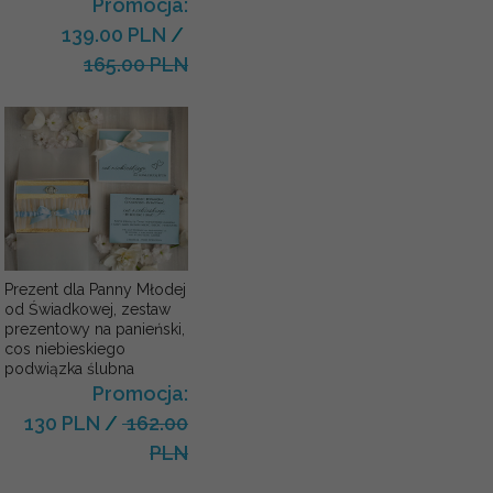
Promocja:
139.00 PLN
/
165.00 PLN
Prezent dla Panny Młodej
od Świadkowej, zestaw
prezentowy na panieński,
cos niebieskiego
podwiązka ślubna
Promocja:
130 PLN
/
162.00
PLN