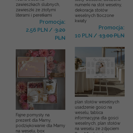
zawieszkach ślubnych,
numerki na stół weselny,
zawieszki ze złotymi
dekoracja stołów
literami i perełkami
weselnych tłoczone
kwiaty
Promocja:
Promocja:
2.56 PLN
/
3.20
10 PLN
/
13.00 PLN
PLN
plan stołów weselnych
usadzenie gości na
weselu, tablica
Fajne pomysły na
informacyjna dla gości
prezent dla Mamy,
weselnych, plan stołów
podziękowanie dla Mamy
na weselu ze zdjęciem
na weselu, box