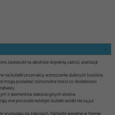
-
ne zawieszki na alkohole dopełnią całość aranżacji
.
bne na butelki urozmaicą wznoszenie ślubnych toastów.
hol mogą posiadać różnorodne treści co dodatkowo
 zabawy.
nym z elementów dekoracyjnych stołów.
ją one poczucie estetyki, butelki wódki nie są już
e wyglądają na zdjęciach. Pamiątki weselne w formie