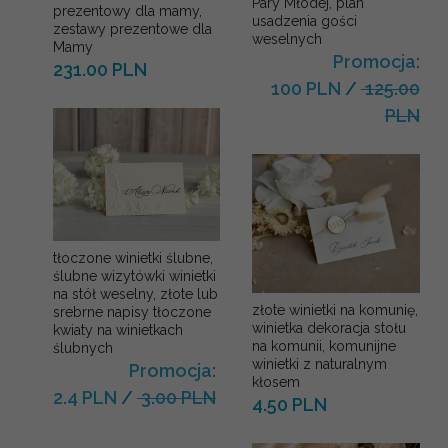
Pary Młodej, plan
prezentowy dla mamy,
usadzenia gości
zestawy prezentowe dla
weselnych
Mamy
Promocja:
231.00 PLN
100 PLN
/
125.00
PLN
tłoczone winietki ślubne,
ślubne wizytówki winietki
na stół weselny, złote lub
złote winietki na komunię,
srebrne napisy tłoczone
winietka dekoracja stołu
kwiaty na winietkach
na komunii, komunijne
ślubnych
winietki z naturalnym
Promocja:
kłosem
2.4 PLN
/
3.00 PLN
4.50 PLN