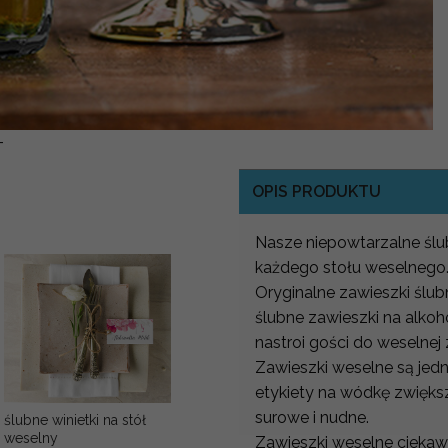
-
OPIS PRODUKTU
Nasze niepowtarzalne ślub
każdego stołu weselnego
Oryginalne zawieszki ślu
ślubne zawieszki na alko
nastroi gości do weselnej
Zawieszki weselne są jed
etykiety na wódkę zwiększa
surowe i nudne.
ślubne winietki na stół
weselny
Zawieszki weselne ciekawi