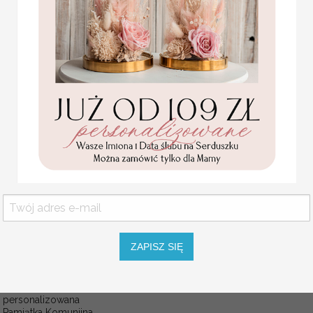
KOLOR OKŁADKI
KOLOR SZNURKA
ZAPISZ SIĘ
Statuetka pamiątka
Pierwszej Komunii w
pudełku,
personalizowana
Pamiątka Komunijna