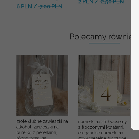
2 PLN
/
2.50 PLN
6 PLN
/
7.00 PLN
Polecamy również:
złote ślubne zawieszki na
numerki na stół weselny
alkohol, zawieszki na
z tłoczonymi kwiatami,
butelkę z perełkami,
eleganckie numerki na
rózne treści na
stoły weselne, tłoczone