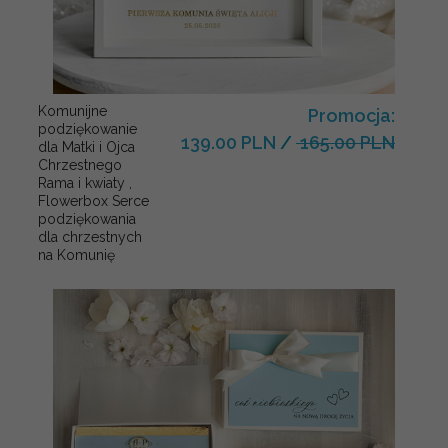
Komunijne
Promocja:
podziękowanie
139.00 PLN
/
165.00 PLN
dla Matki i Ojca
Chrzestnego
Rama i kwiaty ,
Flowerbox Serce
podziękowania
dla chrzestnych
na Komunię