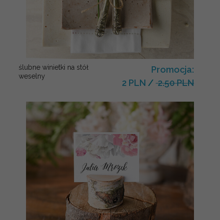
ślubne winietki na stół
Promocja:
weselny
2 PLN
/
2.50 PLN