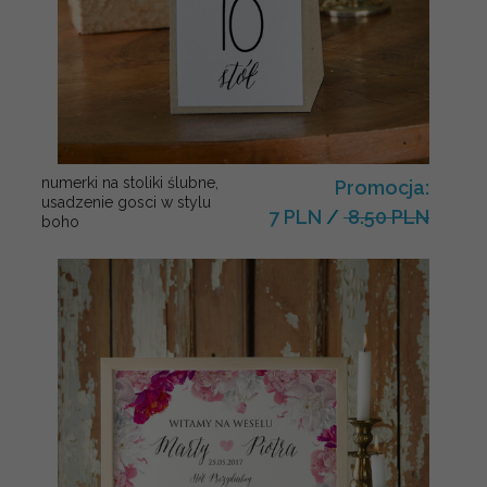
numerki na stoliki ślubne,
Promocja:
usadzenie gosci w stylu
7 PLN
/
8.50 PLN
boho