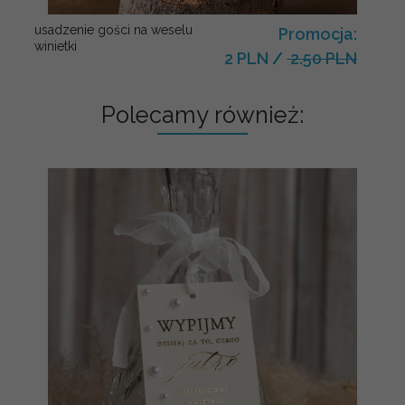
usadzenie gości na weselu
Promocja:
winietki
2 PLN
/
2.50 PLN
Polecamy również: