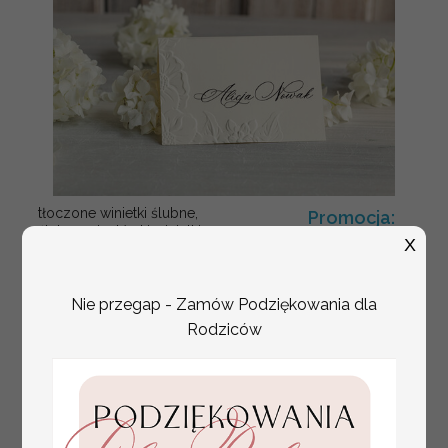
tłoczone winietki ślubne,
Promocja:
ślubne wizytówki winietki
2.4 PLN
/
3.00 PLN
X
na stół weselny, złote
lub srebrne napisy
tłoczone kwiaty na
Nie przegap - Zamów Podziękowania dla
winietkach ślubnych
Rodziców