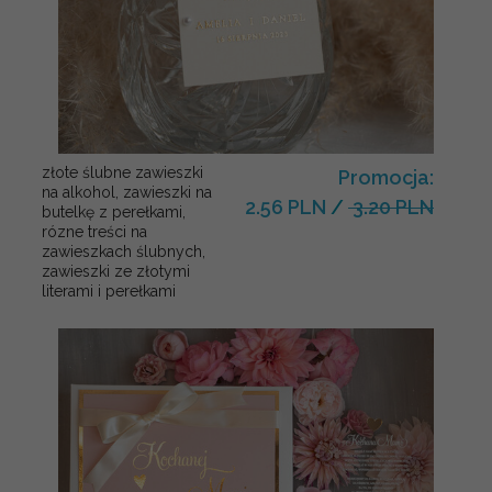
złote ślubne zawieszki
Promocja:
na alkohol, zawieszki na
2.56 PLN
/
3.20 PLN
butelkę z perełkami,
rózne treści na
zawieszkach ślubnych,
zawieszki ze złotymi
literami i perełkami