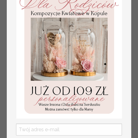
numerki na stół weselny
Promocja:
z tłoczonymi kwiatami,
10 PLN
/
13.00 PLN
eleganckie numerki na
stoły weselne, tłoczone
numerki na stół weselny,
dekoracja stołów
weselnych tłoczone
kwiaty