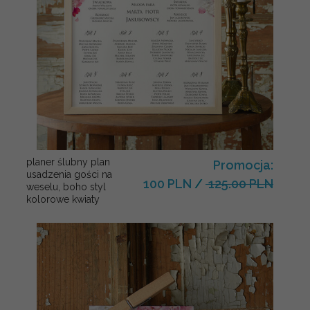
planer ślubny plan
Promocja:
usadzenia gości na
100 PLN
/
125.00 PLN
weselu, boho styl
kolorowe kwiaty