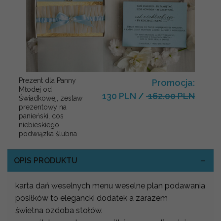
Prezent dla Panny
Promocja:
Młodej od
130 PLN
/
162.00 PLN
Świadkowej, zestaw
prezentowy na
panieński, cos
niebieskiego
podwiązka ślubna
OPIS PRODUKTU
karta dań weselnych menu weselne plan podawania
posiłków to elegancki dodatek a zarazem
świetna ozdoba stołów.