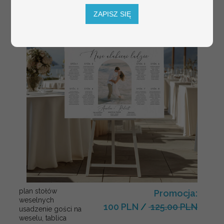
ZAPISZ SIĘ
plan stołów
Promocja:
weselnych
100 PLN
/
125.00 PLN
usadzenie gości na
weselu, tablica