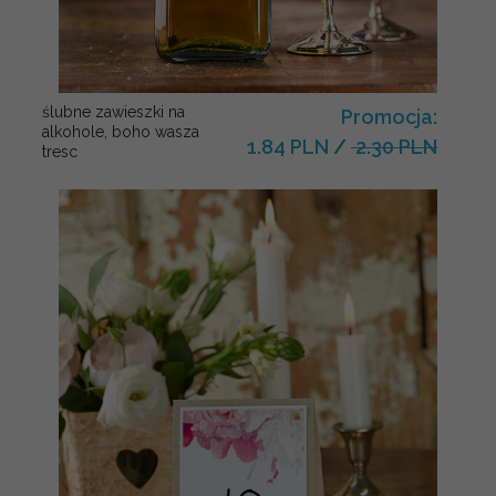
ślubne zawieszki na
Promocja:
alkohole, boho wasza
1.84 PLN
/
2.30 PLN
tresc