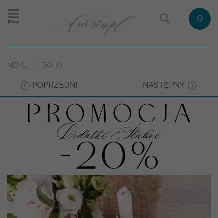
0
Menu
MENU
BOHO
POPRZEDNI
NASTĘPNY