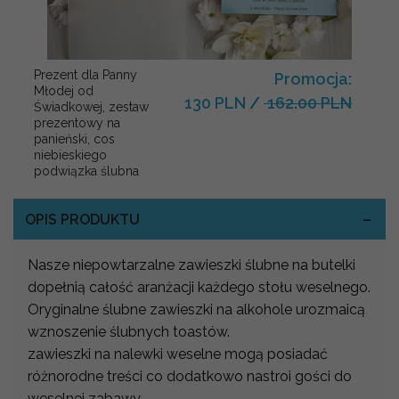
Prezent dla Panny
Promocja:
Młodej od
130 PLN
/
162.00 PLN
Świadkowej, zestaw
prezentowy na
panieński, cos
niebieskiego
podwiązka ślubna
OPIS PRODUKTU
Nasze niepowtarzalne zawieszki ślubne na butelki
dopełnią całość aranżacji każdego stołu weselnego.
Oryginalne ślubne zawieszki na alkohole urozmaicą
wznoszenie ślubnych toastów.
zawieszki na nalewki weselne mogą posiadać
różnorodne treści co dodatkowo nastroi gości do
weselnej zabawy.