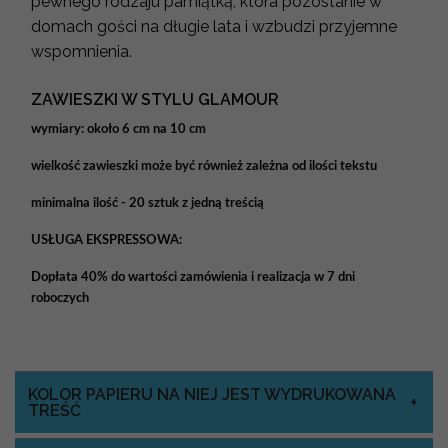
pewnego rodzaju pamiątką, która pozostanie w
domach gości na długie lata i wzbudzi przyjemne
wspomnienia.
ZAWIESZKI W STYLU GLAMOUR
wymiary: około 6 cm na 10 cm
wielkość zawieszki może być również zależna od ilości tekstu
minimalna ilość - 20 sztuk z jedną treścią
USŁUGA EKSPRESSOWA:
Dopłata 40% do wartości zamówienia i realizacja w 7 dni
roboczych
KOLOR PAPIERU NA NIEJ JEST WYDRUKOWANA
TREŚĆ