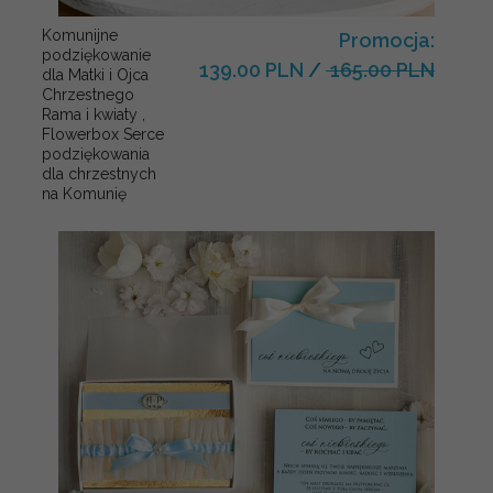
Komunijne
Promocja:
podziękowanie
139.00 PLN
/
165.00 PLN
dla Matki i Ojca
Chrzestnego
Rama i kwiaty ,
Flowerbox Serce
podziękowania
dla chrzestnych
na Komunię