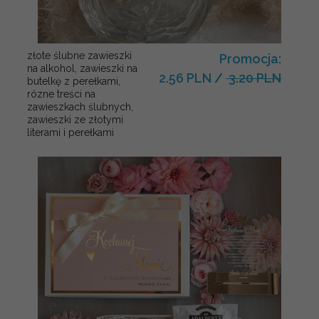
złote ślubne zawieszki
Promocja:
na alkohol, zawieszki na
2.56 PLN
/
3.20 PLN
butelkę z perełkami,
rózne treści na
zawieszkach ślubnych,
zawieszki ze złotymi
literami i perełkami