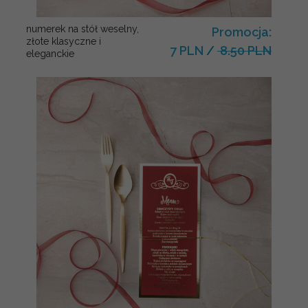
numerek na stół weselny,
Promocja:
złote klasyczne i
7 PLN
/
8.50 PLN
eleganckie