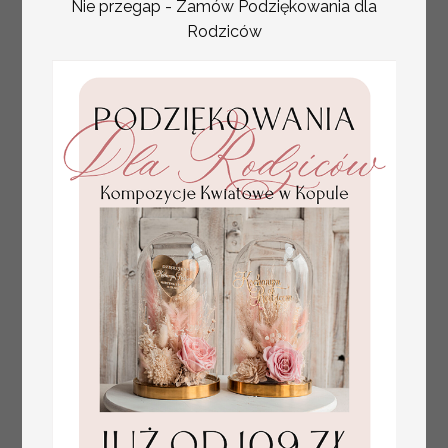
Nie przegap - Zamów Podziękowania dla
Rodziców
plan stołów
Promocja:
weselnych
100 PLN
/
125.00 PLN
usadzenie gości na
weselu, tablica
informacyjna dla
gości weselnych,
plan stołów na
weselu ze zdjęciem
Pary Młodej, plan