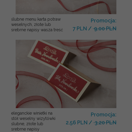
ślubne menu karta potraw
Promocja:
weselnych, złote lub
7 PLN
/
9.00 PLN
srebrne napisy wasza treść
eleganckie winietki na
Promocja:
stół weselny wizytówki
2.56 PLN
/
3.20 PLN
ślubne, złote lub
srebrne napisy