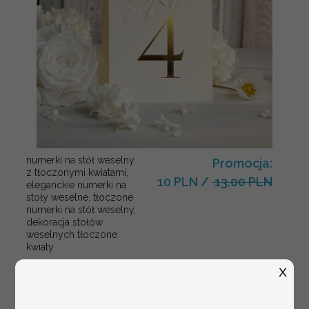
numerki na stół weselny
Promocja:
z tłoczonymi kwiatami,
10 PLN
/
13.00 PLN
eleganckie numerki na
stoły weselne, tłoczone
numerki na stół weselny,
dekoracja stołów
weselnych tłoczone
kwiaty
X