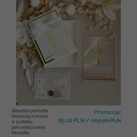
Statuetka pamiątka
Promocja:
Pierwszej Komunii
85.00 PLN
/
105.00 PLN
w pudełku,
personalizowana
Pamiątka