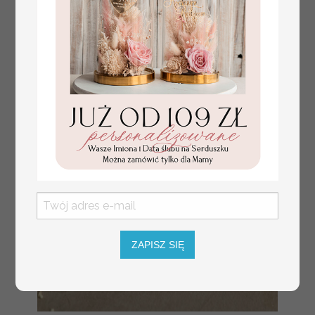
informacyjna dla
gości weselnych,
plan stołów na
weselu ze zdjęciem
Pary Młodej, plan
usadzenia gości
weselnych
ZAPISZ SIĘ