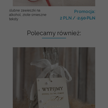
ślubne zawieszki na
Promocja:
alkohol, złote śmieszne
2 PLN
/
2.50 PLN
teksty
Polecamy również: