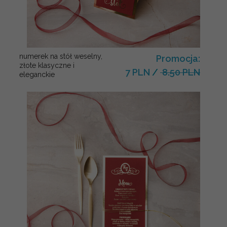
numerek na stół weselny,
Promocja:
złote klasyczne i
7 PLN
/
8.50 PLN
eleganckie