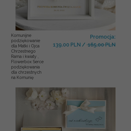
Komunijne
Promocja:
podziękowanie
139.00 PLN
/
165.00 PLN
dla Matki i Ojca
Chrzestnego
Rama i kwiaty ,
Flowerbox Serce
podziękowania
dla chrzestnych
na Komunię