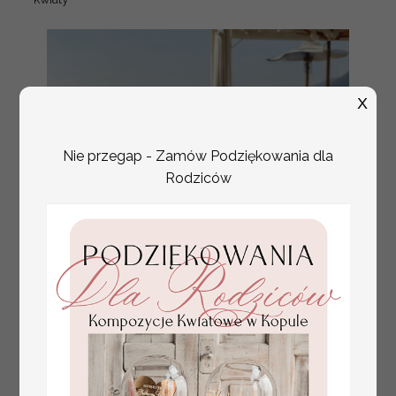
X
Nie przegap - Zamów Podziękowania dla
Rodziców
plan stołów
Promocja:
weselnych
100 PLN
/
125.00 PLN
usadzenie gości na
weselu, tablica