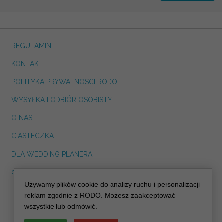
REGULAMIN
KONTAKT
POLITYKA PRYWATNOSCI RODO
WYSYŁKA I ODBIÓR OSOBISTY
O NAS
CIASTECZKA
DLA WEDDING PLANERA
dreskot.com
Używamy plików cookie do analizy ruchu i personalizacji
info@decoris.pl
reklam zgodnie z RODO. Możesz zaakceptować
wszystkie lub odmówić.