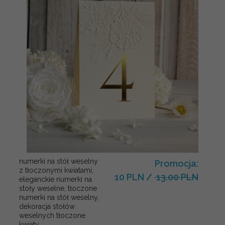
numerki na stół weselny
Promocja:
z tłoczonymi kwiatami,
10 PLN
/
13.00 PLN
eleganckie numerki na
stoły weselne, tłoczone
numerki na stół weselny,
dekoracja stołów
weselnych tłoczone
kwiaty