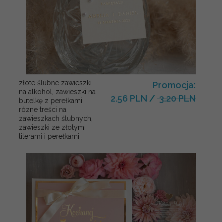
złote ślubne zawieszki
Promocja:
na alkohol, zawieszki na
2.56 PLN
/
3.20 PLN
butelkę z perełkami,
rózne treści na
zawieszkach ślubnych,
zawieszki ze złotymi
literami i perełkami