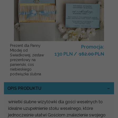
Prezent dla Panny
Promocja:
Młodej od
130 PLN
/
162.00 PLN
Świadkowej, zestaw
prezentowy na
panieński, cos
niebieskiego
podwiązka ślubna
OPIS PRODUKTU
winietki ślubne wizytówki dla gości weselnych to
idealne uzupełnienie stołu weselnego, które
jednocześnie ułatwi Gościom znalezienie swojego