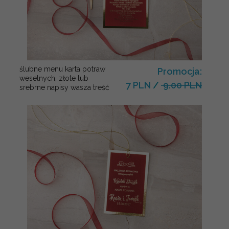
ślubne menu karta potraw
Promocja:
weselnych, złote lub
7 PLN
/
9.00 PLN
srebrne napisy wasza treść