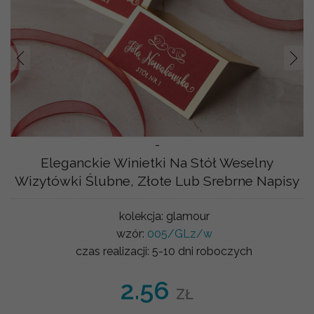
Prev
Nast
-
Eleganckie Winietki Na Stół Weselny
Wizytówki Ślubne, Złote Lub Srebrne Napisy
kolekcja:
glamour
wzór:
005/GLz/w
czas realizacji:
5-10 dni roboczych
2.56
ZŁ