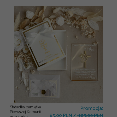
Statuetka pamiątka
Promocja:
Pierwszej Komunii
85.00 PLN
/
105.00 PLN
w pudełku,