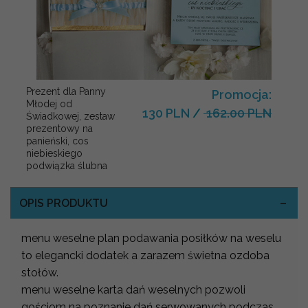
Prezent dla Panny
Promocja:
Młodej od
130 PLN
/
162.00 PLN
Świadkowej, zestaw
prezentowy na
panieński, cos
niebieskiego
podwiązka ślubna
OPIS PRODUKTU
menu weselne plan podawania posiłków na weselu
to elegancki dodatek a zarazem świetna ozdoba
stołów.
menu weselne karta dań weselnych pozwoli
gościom na poznanie dań serwowanych podczas