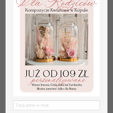
plan stołów na
weselu ze zdjęciem
Pary Młodej, plan
usadzenia gości
weselnych
złote winietki na komunię, winietka
4.50 PLN
dekoracja stołu na komunii, komunijne