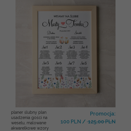
planer ślubny plan
Promocja:
usadzenia gości na
100 PLN
/
125.00 PLN
weselu, malowane
akwarelkowe wzory