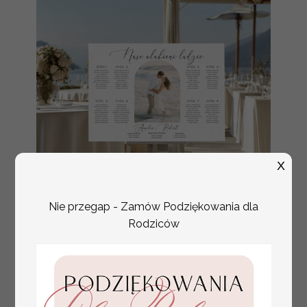
X
Nie przegap - Zamów Podziękowania dla
Rodziców
plan stołów
Promocja:
weselnych
100 PLN
/
125.00 PLN
usadzenie gości na
weselu, tablica
informacyjna dla
gości weselnych,