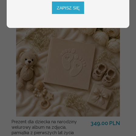
winietki z naturalnym kłosem
ZAPISZ SIĘ
Prezent dla dziecka na narodziny
349.00 PLN
welurowy album na zdjęcia,
pamiątka z pierwszych lat życia