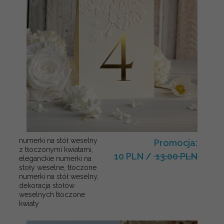
numerki na stół weselny
Promocja:
z tłoczonymi kwiatami,
10 PLN
/
13.00 PLN
eleganckie numerki na
stoły weselne, tłoczone
numerki na stół weselny,
dekoracja stołów
weselnych tłoczone
kwiaty