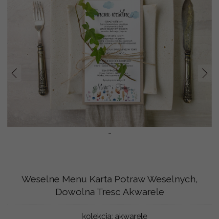
Prev
Nast
-
Weselne Menu Karta Potraw Weselnych,
Dowolna Tresc Akwarele
kolekcja:
akwarele