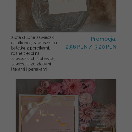
złote ślubne zawieszki
Promocja:
na alkohol, zawieszki na
2.56 PLN
/
3.20 PLN
butelkę z perełkami,
rózne treści na
zawieszkach ślubnych,
zawieszki ze złotymi
literami i perełkami