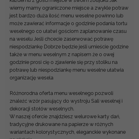
każdemu z gości miejsce w swoim żołądku Jak
wiemy mamy ograniczone miejsce a zwykle potraw
jest bardzo duża ilość menu weselne powinno lub
może zawierać informacje o godzinie podania tortu
weselnego co ułatwi gościom zaplanowanie czasu
na weselu Jeśli chcecie zaserwować potrawę
niespodziankę Dobrze będzie jeśli umieście godzine
także w menu weselnym z napisem że o owej
godzinie prosi cię o zjawienie się przy stoliku na
potrawę lub niespodziankę menu weselne ułatwia
organizację wesela
Różnorodna oferta menu weselnego pozwoli
znaleźć wzór pasujący do wystroju Sali weselnej i
dekoracji stołów weselnych.
W naszej ofercie znajdziesz welurowe karty dań,
tradycyjne drukowane na papierze w różnych
wariantach kolorystycznych, eleganckie wykonane