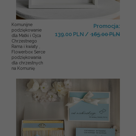
Komunijne
Promocja:
podziękowanie
139.00 PLN
/
165.00 PLN
dla Matki i Ojca
Chrzestnego
Rama i kwiaty ,
Flowerbox Serce
podziękowania
dla chrzestnych
na Komunię