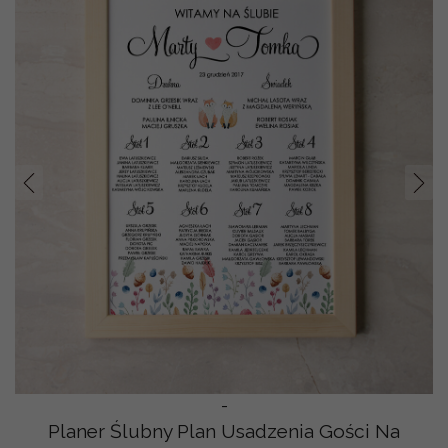
Prev
Nast
-
Planer Ślubny Plan Usadzenia Gości Na