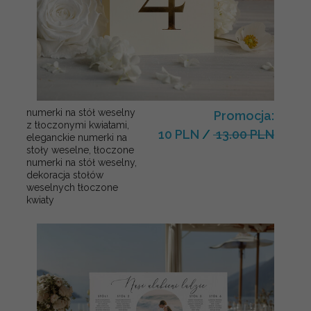
numerki na stół weselny
Promocja:
z tłoczonymi kwiatami,
10 PLN
/
13.00 PLN
eleganckie numerki na
stoły weselne, tłoczone
numerki na stół weselny,
dekoracja stołów
weselnych tłoczone
kwiaty