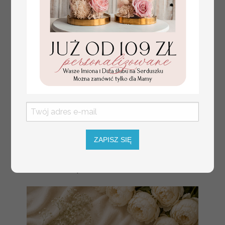
ZAPISZ SIĘ
złote winietki na komunię, winietka
4.50 PLN
dekoracja stołu na komunii, komunijne
winietki z naturalnym kłosem