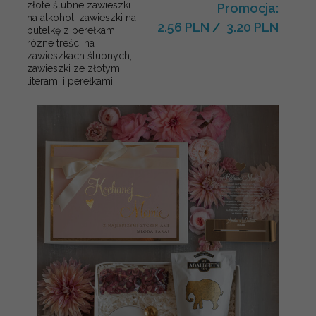
złote ślubne zawieszki
Promocja:
na alkohol, zawieszki na
2.56 PLN
/
3.20 PLN
butelkę z perełkami,
rózne treści na
zawieszkach ślubnych,
zawieszki ze złotymi
literami i perełkami