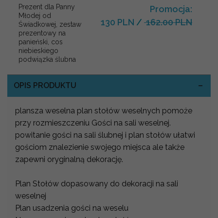
Prezent dla Panny
Promocja:
Młodej od
130 PLN
/
162.00 PLN
Świadkowej, zestaw
prezentowy na
panieński, cos
niebieskiego
podwiązka ślubna
OPIS PRODUKTU
plansza weselna plan stołów weselnych pomoże
przy rozmieszczeniu Gości na sali weselnej.
powitanie gości na sali ślubnej i plan stołów ułatwi
gościom znalezienie swojego miejsca ale także
zapewni oryginalną dekorację.
Plan Stołów dopasowany do dekoracji na sali
weselnej
Plan usadzenia gości na weselu