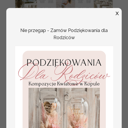
X
Nie przegap - Zamów Podziękowania dla
Rodziców
plan stołów
Promocja:
weselnych
100 PLN
/
125.00 PLN
usadzenie gości na
weselu, tablica
informacyjna dla
gości weselnych,
plan stołów na
weselu ze zdjęciem
Pary Młodej, plan
usadzenia gości
weselnych