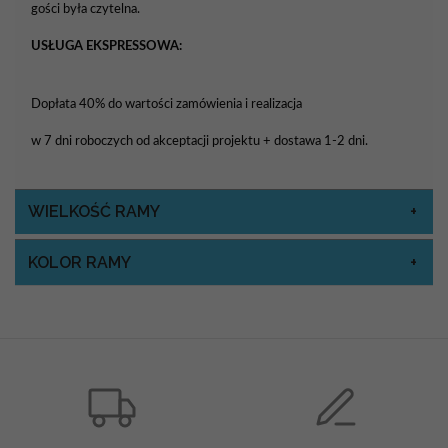
gości była czytelna.
USŁUGA EKSPRESSOWA:
Dopłata 40% do wartości zamówienia i realizacja
w 7 dni roboczych od akceptacji projektu + dostawa 1-2 dni.
WIELKOŚĆ RAMY
KOLOR RAMY