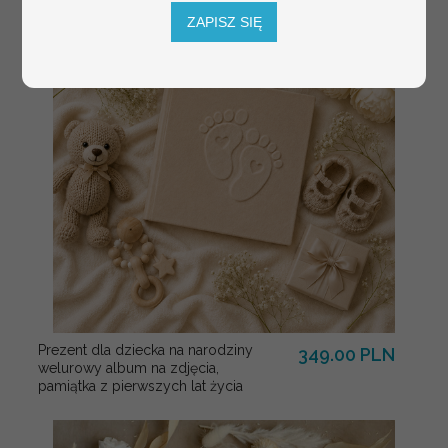
ZAPISZ SIĘ
Prezent dla dziecka na narodziny
349.00 PLN
welurowy album na zdjęcia,
pamiątka z pierwszych lat życia