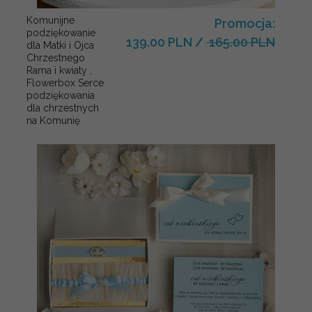
Komunijne
Promocja:
podziękowanie
139.00 PLN
/
165.00 PLN
dla Matki i Ojca
Chrzestnego
Rama i kwiaty ,
Flowerbox Serce
podziękowania
dla chrzestnych
na Komunię