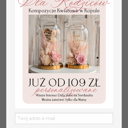
usadzenia gości
weselnych
złote winietki na komunię, winietka
4.50 PLN
dekoracja stołu na komunii, komunijne
winietki z naturalnym kłosem