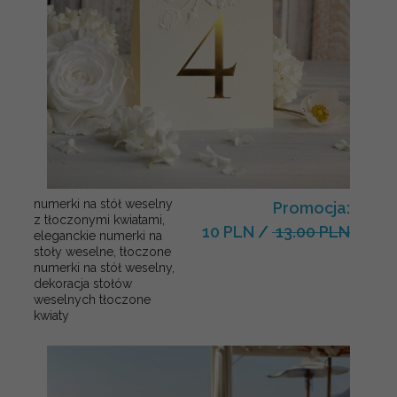
numerki na stół weselny
Promocja:
z tłoczonymi kwiatami,
10 PLN
/
13.00 PLN
eleganckie numerki na
stoły weselne, tłoczone
numerki na stół weselny,
dekoracja stołów
weselnych tłoczone
kwiaty