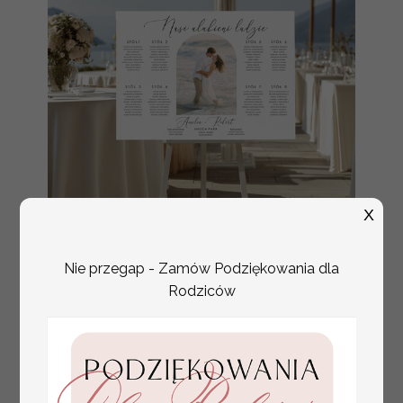
X
Nie przegap - Zamów Podziękowania dla
plan stołów
Promocja:
weselnych
Rodziców
100 PLN
/
125.00 PLN
usadzenie gości na
weselu, tablica
informacyjna dla
gości weselnych,
plan stołów na
weselu ze zdjęciem
Pary Młodej, plan