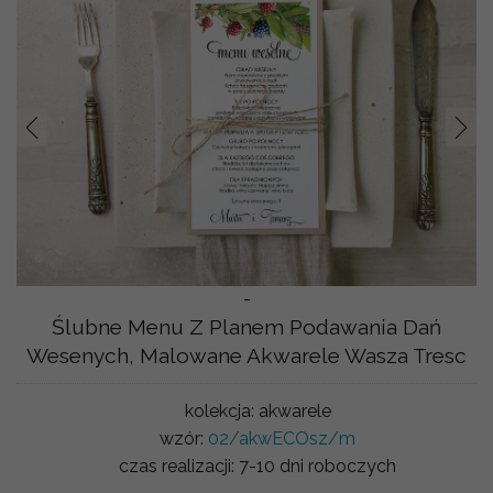
Prev
Nast
-
Ślubne Menu Z Planem Podawania Dań
Wesenych, Malowane Akwarele Wasza Tresc
kolekcja:
akwarele
wzór:
02/akwECOsz/m
czas realizacji:
7-10 dni roboczych