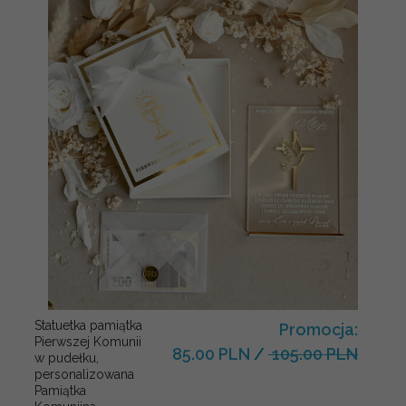
Statuetka pamiątka
Promocja:
Pierwszej Komunii
85.00 PLN
/
105.00 PLN
w pudełku,
personalizowana
Pamiątka