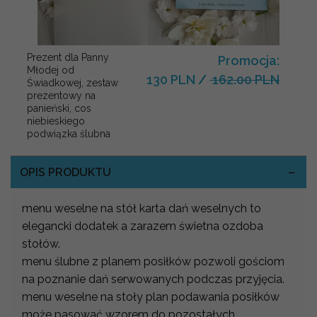
Prezent dla Panny
Promocja:
Młodej od
130 PLN
/
162.00 PLN
Świadkowej, zestaw
prezentowy na
panieński, cos
niebieskiego
podwiązka ślubna
OPIS PRODUKTU
menu weselne na stół karta dań weselnych to
elegancki dodatek a zarazem świetna ozdoba
stołów.
menu ślubne z planem posiłków pozwoli gościom
na poznanie dań serwowanych podczas przyjęcia.
menu weselne na stoły plan podawania posiłków
może pasować wzorem do pozostałych