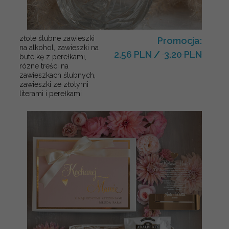
złote ślubne zawieszki
Promocja:
na alkohol, zawieszki na
2.56 PLN
/
3.20 PLN
butelkę z perełkami,
rózne treści na
zawieszkach ślubnych,
zawieszki ze złotymi
literami i perełkami