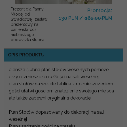
Prezent dla Panny
Promocja:
Młodej od
130 PLN
/
162.00 PLN
Świadkowej, zestaw
prezentowy na
panieński, cos
niebieskiego
podwiązka ślubna
OPIS PRODUKTU
plansza ślubna plan stołów weselnych pomoże
przy rozmieszczeniu Gości na sali weselnej.
plan stołów na wesele tablica z rozmieszczeniem
gości ułatwi gościom znalezienie swojego miejsca
ale także zapewni oryginalną dekorację.
Plan Stołów dopasowany do dekoracji na sali
weselnej
Plan usadzenia gości na weselu