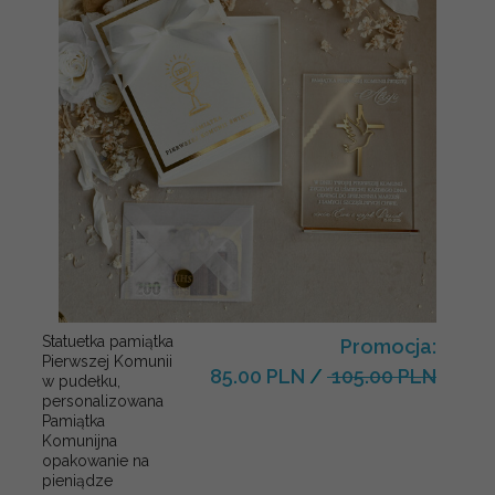
Statuetka pamiątka
Promocja:
Pierwszej Komunii
85.00 PLN
/
105.00 PLN
w pudełku,
personalizowana
Pamiątka
Komunijna
opakowanie na
pieniądze