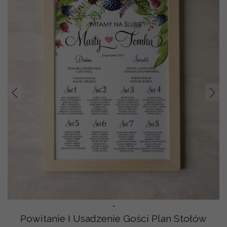
Prev
Nast
-
Powitanie I Usadzenie Gości Plan Stołów