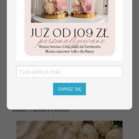
ZAPISZ SIĘ
złote winietki na komunię, winietka
4.50 PLN
dekoracja stołu na komunii, komunijne
winietki z naturalnym kłosem