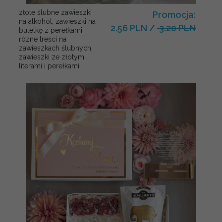
złote ślubne zawieszki
Promocja:
na alkohol, zawieszki na
2.56 PLN
/
3.20 PLN
butelkę z perełkami,
rózne treści na
zawieszkach ślubnych,
zawieszki ze złotymi
literami i perełkami