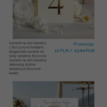
numerki na stół weselny
Promocja:
z tłoczonymi kwiatami,
10 PLN
/
13.00 PLN
eleganckie numerki na
stoły weselne, tłoczone
numerki na stół weselny,
dekoracja stołów
weselnych tłoczone
kwiaty