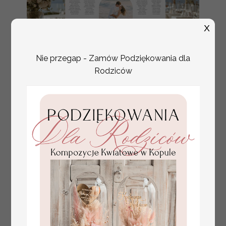
X
Nie przegap - Zamów Podziękowania dla
Rodziców
plan stołów
Promocja:
weselnych
100 PLN
/
125.00 PLN
usadzenie gości na
weselu, tablica
informacyjna dla
gości weselnych,
plan stołów na
weselu ze zdjęciem
Pary Młodej, plan
usadzenia gości
weselnych