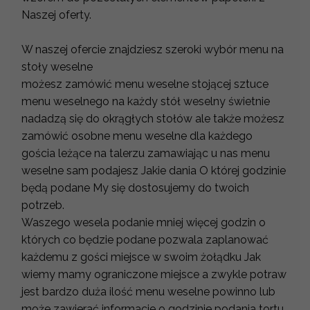
Naszej oferty.
W naszej ofercie znajdziesz szeroki wybór menu na
stoły weselne
możesz zamówić menu weselne stojącej sztuce
menu weselnego na każdy stół weselny świetnie
nadadzą się do okrągłych stołów ale także możesz
zamówić osobne menu weselne dla każdego
gościa leżące na talerzu zamawiając u nas menu
weselne sam podajesz Jakie dania O której godzinie
będą podane My się dostosujemy do twoich
potrzeb.
Waszego wesela podanie mniej więcej godzin o
których co będzie podane pozwala zaplanować
każdemu z gości miejsce w swoim żołądku Jak
wiemy mamy ograniczone miejsce a zwykle potraw
jest bardzo duża ilość menu weselne powinno lub
może zawierać informacje o godzinie podania tortu