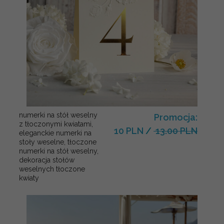
numerki na stół weselny
Promocja:
z tłoczonymi kwiatami,
10 PLN
/
13.00 PLN
eleganckie numerki na
stoły weselne, tłoczone
numerki na stół weselny,
dekoracja stołów
weselnych tłoczone
kwiaty