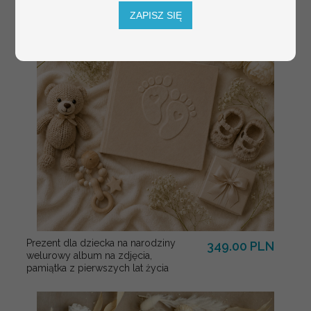
ZAPISZ SIĘ
Prezent dla dziecka na narodziny
349.00 PLN
welurowy album na zdjęcia,
pamiątka z pierwszych lat życia