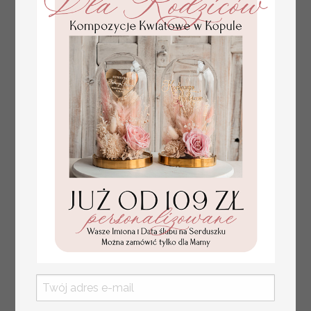
usadzenia gości
weselnych
złote winietki na komunię, winietka
4.50 PLN
dekoracja stołu na komunii, komunijne
winietki z naturalnym kłosem