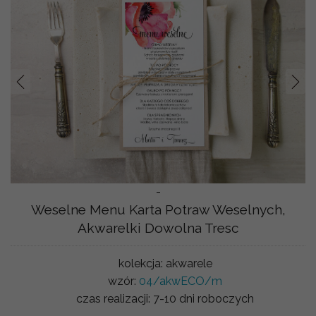
Prev
Nast
-
Weselne Menu Karta Potraw Weselnych,
Akwarelki Dowolna Tresc
kolekcja:
akwarele
wzór:
04/akwECO/m
czas realizacji:
7-10 dni roboczych