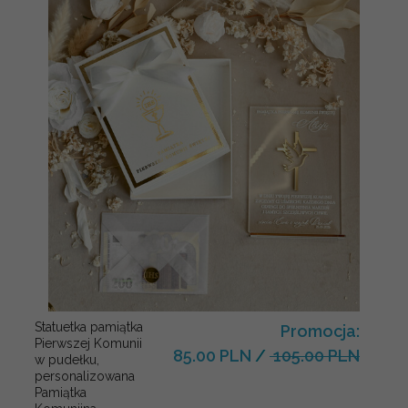
Statuetka pamiątka
Promocja:
Pierwszej Komunii
85.00 PLN
/
105.00 PLN
w pudełku,
personalizowana
Pamiątka