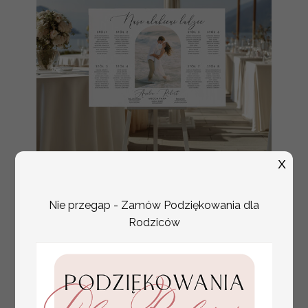
X
Nie przegap - Zamów Podziękowania dla
plan stołów
Promocja:
weselnych
Rodziców
100 PLN
/
125.00 PLN
usadzenie gości na
weselu, tablica
informacyjna dla
gości weselnych,
plan stołów na
weselu ze zdjęciem
Pary Młodej, plan