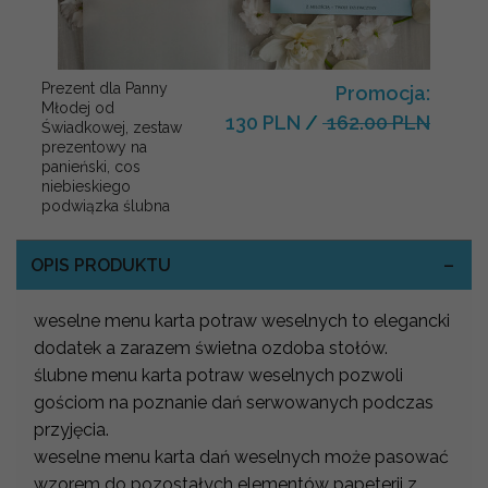
Prezent dla Panny
Promocja:
Młodej od
130 PLN
/
162.00 PLN
Świadkowej, zestaw
prezentowy na
panieński, cos
niebieskiego
podwiązka ślubna
OPIS PRODUKTU
weselne menu karta potraw weselnych to elegancki
dodatek a zarazem świetna ozdoba stołów.
ślubne menu karta potraw weselnych pozwoli
gościom na poznanie dań serwowanych podczas
przyjęcia.
weselne menu karta dań weselnych może pasować
wzorem do pozostałych elementów papeterii z