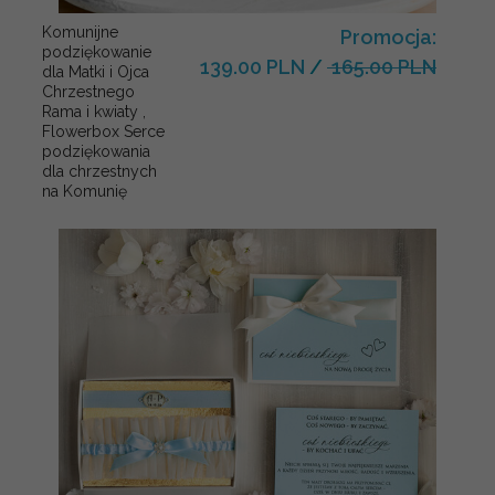
Komunijne
Promocja:
podziękowanie
139.00 PLN
/
165.00 PLN
dla Matki i Ojca
Chrzestnego
Rama i kwiaty ,
Flowerbox Serce
podziękowania
dla chrzestnych
na Komunię