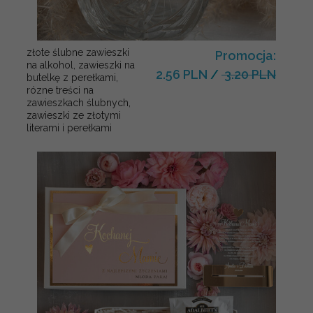
złote ślubne zawieszki
Promocja:
na alkohol, zawieszki na
2.56 PLN
/
3.20 PLN
butelkę z perełkami,
rózne treści na
zawieszkach ślubnych,
zawieszki ze złotymi
literami i perełkami