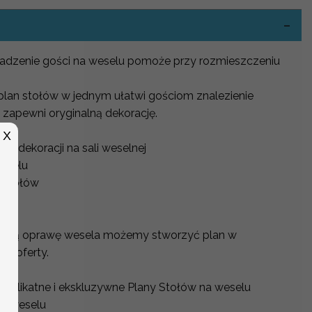
adzenie gości na weselu pomoże przy rozmieszczeniu
 plan stołów w jednym ułatwi gościom znalezienie
 zapewni oryginalną dekorację.
X
o dekoracji na sali weselnej
weselu
 stołów
na
alną oprawę wesela możemy stworzyć plan w
j oferty.
 delikatne i ekskluzywne Plany Stołów na weselu
na weselu