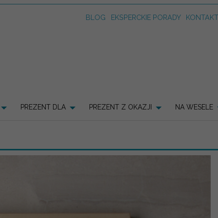
BLOG
EKSPERCKIE PORADY
KONTAK
PREZENT DLA
PREZENT Z OKAZJI
NA WESELE