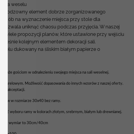
ci na weselu
o nieodzowny element dobrze zorganizowanego
y sposób na wyznaczenie miejsca przy stole dla
y pozwala uniknąć chaosu podczas przyjęcia. W naszej
wo wiele propozycji planów, które ustawione przy wejściu
nocześnie kolejnym elementem dekoracji sali.
Weselu dukowany na śliskim białym papierze o
YCH
 pomoże gościom w odnalezieniu swojego miejsca na sali weselnej.
kwarelowym. Możliwość dopasowania do innych wzorów z naszej oferty.
a do akceptacji.
tołów w rozmiarze 30x40 bez ramy.
liwość wyboru ramy w kolorach złotym, srebrnym, białym lub drewnianej.
awowy wymiar to 30cm/40cm