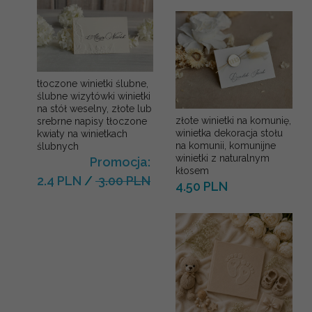
tłoczone winietki ślubne,
ślubne wizytówki winietki
na stół weselny, złote lub
złote winietki na komunię,
srebrne napisy tłoczone
winietka dekoracja stołu
kwiaty na winietkach
na komunii, komunijne
ślubnych
winietki z naturalnym
Promocja:
kłosem
2.4 PLN
/
3.00 PLN
4.50 PLN