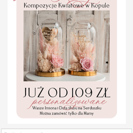
Tablica z usadzeniem goś
Plan stołów weselnych t
przyjęcia. Jest to idealn
zaproszonych gości, któr
ofercie znajdziecie Państ
na przyjęcie stają się jed
Plan usadzenia gości na 
gramaturze 280 g
PLAN STOŁÓW WESELN
Statuetka pamiątka
Plan usadzenia gości przy stołach
Pierwszej Komunii w
pudełku,
Plan stołów z pięknym motywem a
personalizowana
Projekt jest wysyłany przez grafik
Pamiątka Komunijna
opakowanie na pieniądze
Cena podstawowa obejmuje plan s
Promocja:
85.00 PLN
/
105.00
Za dodatkową opłatą istnieje moż
PLN
WYMIARY:
wg kreatora - podst