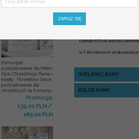
Pozostałe wymiary: 40x50, 50x7
Rozmiar jest dostosowany do liczby
ZAPISZ SIĘ
USŁUGA EKSPRESSOWA:
Dopłata 40% do wartości zamówieni
w 7 dni roboczych od akceptacji p
Komunijne
podziękowanie dla Matki i
Ojca Chrzestnego Rama i
WIELKOŚĆ RAMY
kwiaty , Flowerbox Serce
podziękowania dla
KOLOR RAMY
chrzestnych na Komunię
Promocja:
139.00 PLN
/
165.00 PLN