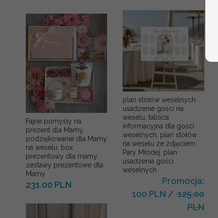
plan stołów weselnych
usadzenie gości na
weselu, tablica
Fajne pomysły na
informacyjna dla gości
prezent dla Mamy,
weselnych, plan stołów
podziękowanie dla Mamy
na weselu ze zdjęciem
na weselu, box
Pary Młodej, plan
prezentowy dla mamy,
usadzenia gości
zestawy prezentowe dla
weselnych
Mamy
Promocja:
231.00 PLN
100 PLN
/
125.00
PLN