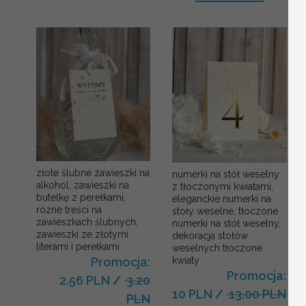
złote ślubne zawieszki na
numerki na stół weselny
alkohol, zawieszki na
z tłoczonymi kwiatami,
butelkę z perełkami,
eleganckie numerki na
rózne treści na
stoły weselne, tłoczone
zawieszkach ślubnych,
numerki na stół weselny,
zawieszki ze złotymi
dekoracja stołów
literami i perełkami
weselnych tłoczone
kwiaty
Promocja:
Promocja:
2.56 PLN
/
3.20
10 PLN
/
13.00 PLN
PLN