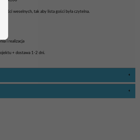
0, 70x100
 gości weselnych, tak aby lista gości była czytelna.
a i realizacja
rojektu + dostawa 1-2 dni.