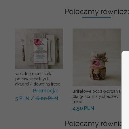
Polecamy również:
weselne menu karta
potraw weselnych,
akwarelki dowolna tresc
Promocja:
unikatowe podziękowania
dla gości, maly sloiczek
5 PLN
/
6.00 PLN
miodu
4.50 PLN
Polecamy również: