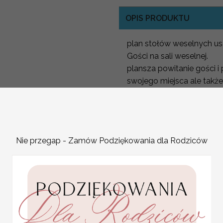
OPIS PRODUKTU
plan stołów weselnych us
Gości na sali weselnej.
plansza powitanie gości i
swojego miejsca ale także
Plan Stołów dopasowany d
Plan usadzenia gości na 
Nowoczesny i prosty plan
Nie przegap - Zamów Podziękowania dla Rodziców
Powitalna plansza wesel
Plan ułóżenia stołów
Aby stworzyć niepowtarz
dowonym motywie z Nasze
Nowoczesne jak i stylowe,
Plansza usadzenia gości 