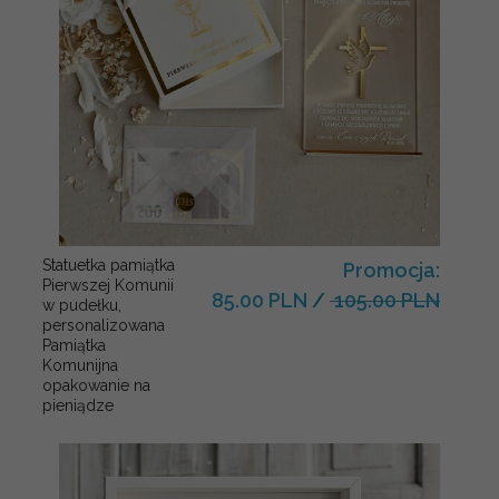
Statuetka pamiątka
Promocja:
Pierwszej Komunii
85.00 PLN
/
105.00 PLN
w pudełku,
personalizowana
Pamiątka
Komunijna
opakowanie na
pieniądze