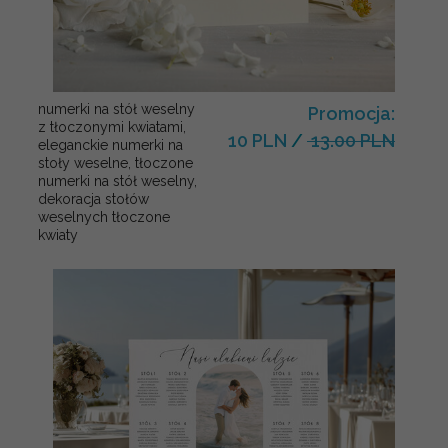
numerki na stół weselny
Promocja:
z tłoczonymi kwiatami,
10 PLN
/
13.00 PLN
eleganckie numerki na
stoły weselne, tłoczone
numerki na stół weselny,
dekoracja stołów
weselnych tłoczone
kwiaty