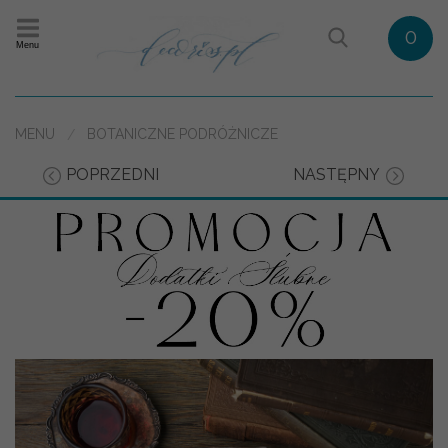
0
Menu
MENU
BOTANICZNE PODRÓŻNICZE
POPRZEDNI
NASTĘPNY