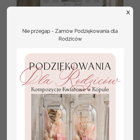
X
Nie przegap - Zamów Podziękowania dla
Rodziców
plan stołów
Promocja:
weselnych
100 PLN
/
125.00 PLN
usadzenie gości na
weselu, tablica
informacyjna dla
gości weselnych,
plan stołów na
weselu ze zdjęciem
Pary Młodej, plan
usadzenia gości
weselnych