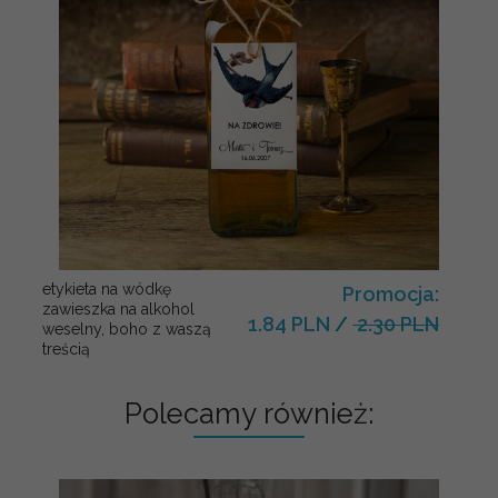
etykieta na wódkę
Promocja:
zawieszka na alkohol
1.84 PLN
/
2.30 PLN
weselny, boho z waszą
treścią
Polecamy również: