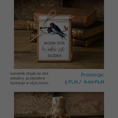
numerek stojak na stół
Promocja:
weselny, przepiekne
5 PLN
/
6.00 PLN
ilustracje w stylu boho