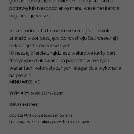
godzinie prosi cię o zjawienie się przy stoliku na
potrawę lub niespodziankę menu weselne ułatwia
organizację wesela
Różnorodna oferta menu weselnego pozwoli
znaleźć wzór pasujący do wystroju Sali weselnej i
dekoracji stołów weselnych.
W naszej ofercie znajdziesz welurowe karty dań,
tradycyjne drukowane na papierze w różnych
wariantach kolorystycznych, eleganckie wykonane
na pleksie
MENU WESELNE
WYMIARY:
około 11cm./21cm.
Usługa ekspress:
Dopłata 40% do wartości zamówienia
i realizacja w 7 dni roboczych + 48h na dostawę