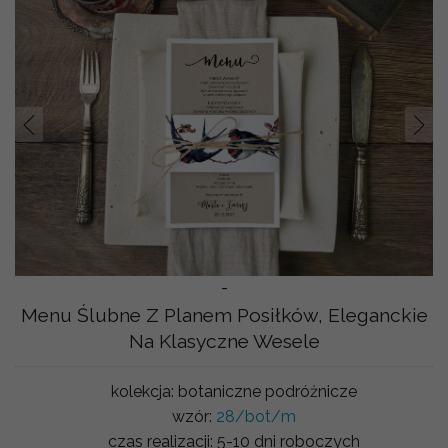
Prev
Nast
-
Menu Ślubne Z Planem Posiłków, Eleganckie
Na Klasyczne Wesele
kolekcja:
botaniczne podróżnicze
wzór:
28/bot/m
czas realizacji:
5-10 dni roboczych