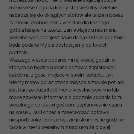
możesz zamówić menu weselne stojącej sztuce
menu weselnego na każdy stół weselny świetnie
nadadzą się do okrągłych stołów ale także możesz
zamówić osobne menu weselne dla każdego
gościa leżące na talerzu zamawiając u nas menu
weselne sam podajesz Jakie dania O której godzinie
będą podane My się dostosujemy do twoich
potrzeb.
Waszego wesela podanie mniej więcej godzin o
których co będzie podane pozwala zaplanować
każdemu z gości miejsce w swoim żołądku Jak
wiemy mamy ograniczone miejsce a zwykle potraw
jest bardzo duża ilość menu weselne powinno lub
może zawierać informacje o godzinie podania tortu
weselnego co ułatwi gościom zaplanowanie czasu
na weselu Jeśli chcecie zaserwować potrawę
niespodziankę Dobrze będzie jeśli umieście godzine
także w menu weselnym z napisem że o owej