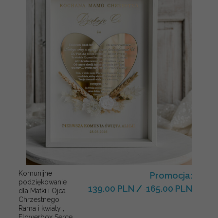
Komunijne
Promocja:
podziękowanie
139.00 PLN
/
165.00 PLN
dla Matki i Ojca
Chrzestnego
Rama i kwiaty ,
Flowerbox Serce