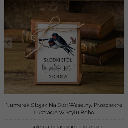
Prev
Nast
-
Numerek Stojak Na Stół Weselny, Przepiekne
Ilustracje W Stylu Boho
kolekcja:
botaniczne podróżnicze