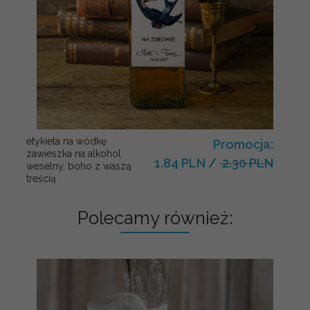
etykieta na wódkę
Promocja:
zawieszka na alkohol
1.84 PLN
/
2.30 PLN
weselny, boho z waszą
treścią
Polecamy również: