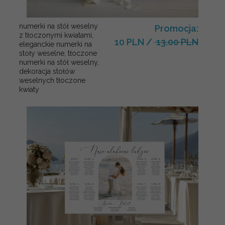
numerki na stół weselny
Promocja:
z tłoczonymi kwiatami,
10 PLN
/
13.00 PLN
eleganckie numerki na
stoły weselne, tłoczone
numerki na stół weselny,
dekoracja stołów
weselnych tłoczone
kwiaty