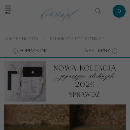
0
Menu
NUMERY NA STÓŁ
BOTANICZNE PODRÓŻNICZE
POPRZEDNI
NASTĘPNY