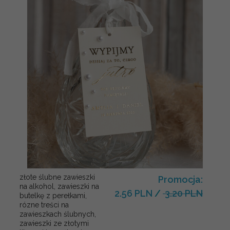
złote ślubne zawieszki
Promocja:
na alkohol, zawieszki na
2.56 PLN
/
3.20 PLN
butelkę z perełkami,
rózne treści na
zawieszkach ślubnych,
zawieszki ze złotymi