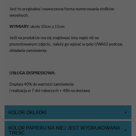
Jest to oryginalna i nowoczesna forma numerowania stolików
weselnych.
WYMIARY
: około 10cm x 15cm
Jeśli na produkcie ma się znajdować inny napis niż na
prezentowanym zdjęciu, należy go wpisać w polu UWAGI podczas
składania zamówienia.
USŁUGA EKSPRESSOWA:
Dopłata 40% do wartości zamówienia
i realizacja w 7 dni roboczych + 48h na dostawę
KOLOR OKŁADKI
KOLOR PAPIERU NA NIEJ JEST WYDRUKOWANA
TREŚĆ