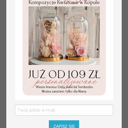
złote winietki na komunię, winietka
4.50 PLN
dekoracja stołu na komunii, komunijne
winietki z naturalnym kłosem
ZAPISZ SIĘ