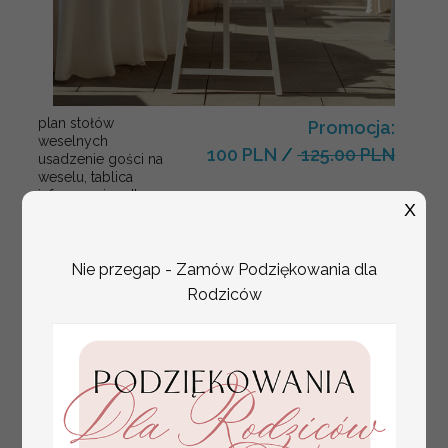
plan stołów
Promocja:
weselnych
100 PLN
/
125.00 PLN
usadzenie gości na
weselu, tablica
informacyjna dla
X
gości weselnych,
plan stołów na
weselu ze zdjęciem
Pary Młodej, plan
Nie przegap - Zamów Podziękowania dla
usadzenia gości
Rodziców
weselnych