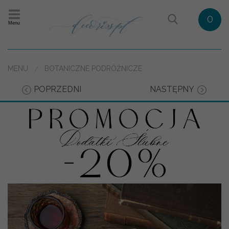
0
Menu
MENU
BOTANICZNE PODRÓŻNICZE
POPRZEDNI
NASTĘPNY