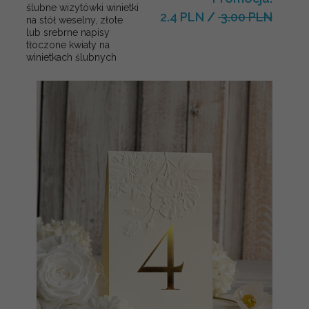
ślubne wizytówki winietki
2.4 PLN
/
3.00 PLN
na stół weselny, złote
lub srebrne napisy
tłoczone kwiaty na
winietkach ślubnych