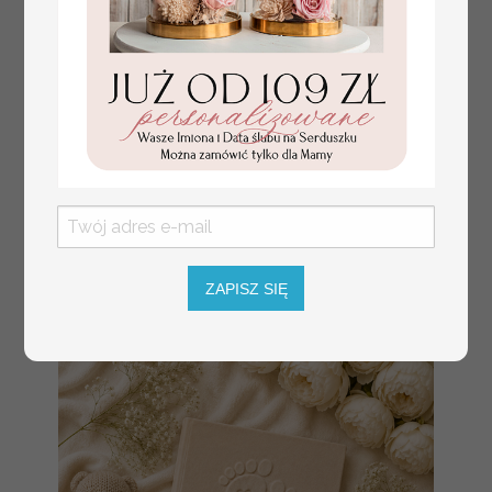
złote winietki na komunię, winietka
4.50 PLN
dekoracja stołu na komunii, komunijne
ZAPISZ SIĘ
winietki z naturalnym kłosem