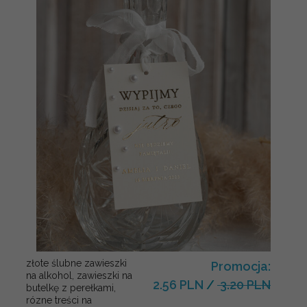
złote ślubne zawieszki
Promocja:
na alkohol, zawieszki na
2.56 PLN
/
3.20 PLN
butelkę z perełkami,
rózne treści na