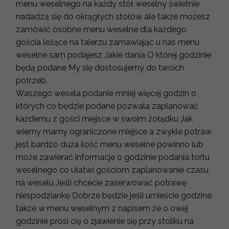
menu weselnego na każdy stół weselny świetnie
nadadzą się do okrągłych stołów ale także możesz
zamówić osobne menu weselne dla każdego
gościa leżące na talerzu zamawiając u nas menu
weselne sam podajesz Jakie dania O której godzinie
będą podane My się dostosujemy do twoich
potrzeb.
Waszego wesela podanie mniej więcej godzin o
których co będzie podane pozwala zaplanować
każdemu z gości miejsce w swoim żołądku Jak
wiemy mamy ograniczone miejsce a zwykle potraw
jest bardzo duża ilość menu weselne powinno lub
może zawierać informacje o godzinie podania tortu
weselnego co ułatwi gościom zaplanowanie czasu
na weselu Jeśli chcecie zaserwować potrawę
niespodziankę Dobrze będzie jeśli umieście godzine
także w menu weselnym z napisem że o owej
godzinie prosi cię o zjawienie się przy stoliku na