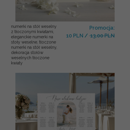
numerki na stół weselny
Promocja:
z tłoczonymi kwiatami,
10 PLN
/
13.00 PLN
eleganckie numerki na
stoły weselne, tłoczone
numerki na stół weselny,
dekoracja stołów
weselnych tłoczone
kwiaty