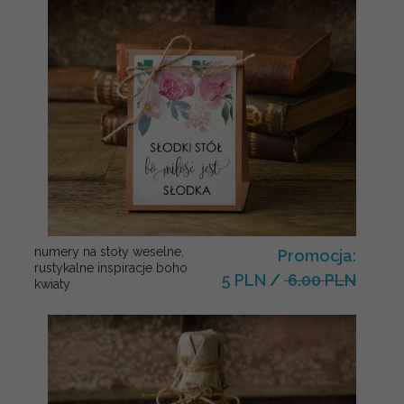
numery na stoły weselne,
Promocja:
rustykalne inspiracje boho
5 PLN
/
6.00 PLN
kwiaty