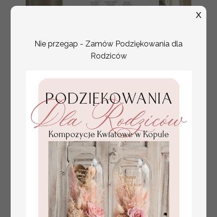
X
Nie przegap - Zamów Podziękowania dla
Rodziców
plan stołów
Promocja:
weselnych
100 PLN
/
125.00 PLN
usadzenie gości na
weselu, tablica
informacyjna dla
gości weselnych,
plan stołów na
weselu ze zdjęciem
Pary Młodej, plan
usadzenia gości
weselnych