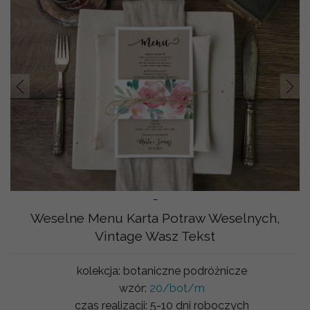
Prev
Nast
-
Weselne Menu Karta Potraw Weselnych,
Vintage Wasz Tekst
kolekcja:
botaniczne podróżnicze
wzór:
20/bot/m
czas realizacji:
5-10 dni roboczych