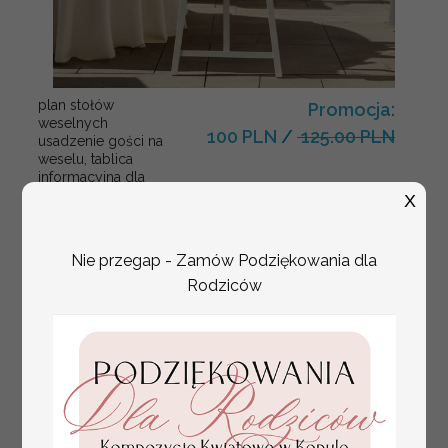
plan stołów
Promocja:
weselnych
100 PLN
/
125.00 PLN
usadzenie gości na
weselu, tablica
informacyjna dla
gości weselnych,
X
plan stołów na
weselu ze zdjęciem
Pary Młodej, plan
Nie przegap - Zamów Podziękowania dla
usadzenia gości
Rodziców
weselnych