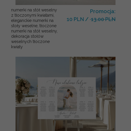
numerki na stół weselny
Promocja:
z tłoczonymi kwiatami,
10 PLN
/
13.00 PLN
eleganckie numerki na
stoły weselne, tłoczone
numerki na stół weselny,
dekoracja stołów
weselnych tłoczone
kwiaty