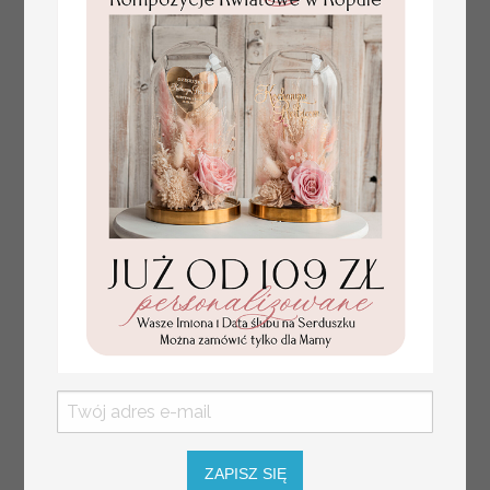
złote winietki na komunię, winietka
4.50 PLN
dekoracja stołu na komunii, komunijne
winietki z naturalnym kłosem
ZAPISZ SIĘ