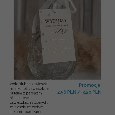
złote ślubne zawieszki
Promocja:
na alkohol, zawieszki na
2.56 PLN
/
3.20 PLN
butelkę z perełkami,
rózne treści na
zawieszkach ślubnych,
zawieszki ze złotymi
literami i perełkami