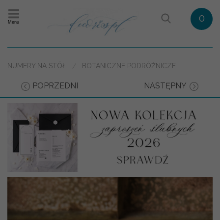
0
Menu
NUMERY NA STÓŁ
BOTANICZNE PODRÓŻNICZE
POPRZEDNI
NASTĘPNY