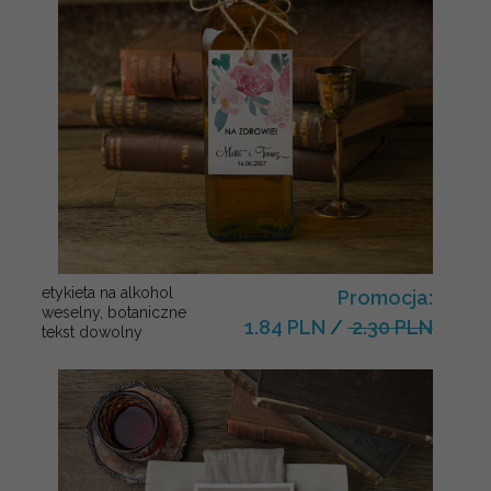
etykieta na alkohol
Promocja:
weselny, botaniczne
1.84 PLN
/
2.30 PLN
tekst dowolny