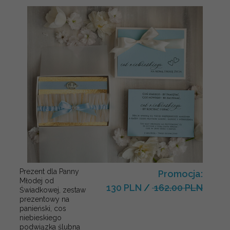
Prezent dla Panny
Promocja:
Młodej od
130 PLN
/
162.00 PLN
Świadkowej, zestaw
prezentowy na
panieński, cos
niebieskiego
podwiązka ślubna