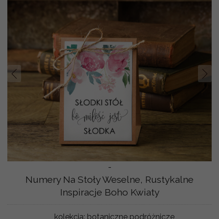
Prev
Nast
-
Numery Na Stoły Weselne, Rustykalne
Inspiracje Boho Kwiaty
kolekcja:
botaniczne podróżnicze