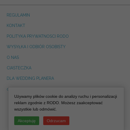
REGULAMIN
KONTAKT
POLITYKA PRYWATNOSCI RODO
WYSYŁKA I ODBIÓR OSOBISTY
O NAS
CIASTECZKA
DLA WEDDING PLANERA
dreskot.com
Używamy plików cookie do analizy ruchu i personalizacji
info@decoris.pl
reklam zgodnie z RODO. Możesz zaakceptować
wszystkie lub odmówić.
Akceptuję
Odrzucam