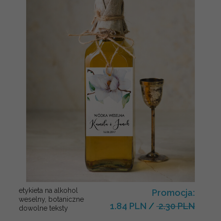
etykieta na alkohol
Promocja:
weselny, botaniczne
1.84 PLN
/
2.30 PLN
dowolne teksty