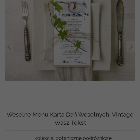
Prev
Nast
-
Weselne Menu Karta Dań Weselnych, Vintage
Wasz Tekst
kolekcja:
botaniczne podróżnicze