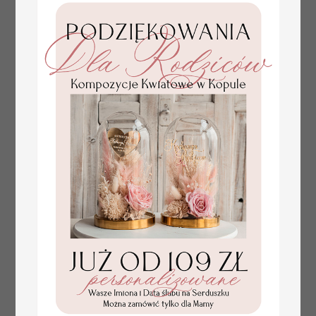
numerki na stół weselny
Promocja:
z tłoczonymi kwiatami,
10 PLN
/
13.00 PLN
eleganckie numerki na
stoły weselne, tłoczone
numerki na stół weselny,
dekoracja stołów
weselnych tłoczone
kwiaty