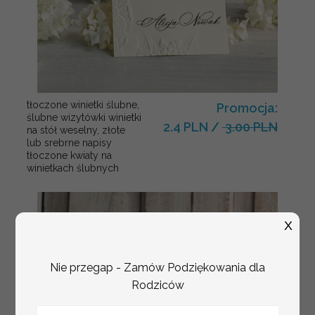
tłoczone winietki ślubne,
Promocja:
ślubne wizytówki winietki
2.4 PLN
/
3.00 PLN
na stół weselny, złote
lub srebrne napisy
tłoczone kwiaty na
winietkach ślubnych
X
Nie przegap - Zamów Podziękowania dla
Rodziców