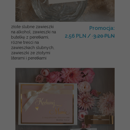
złote ślubne zawieszki
Promocja:
na alkohol, zawieszki na
2.56 PLN
/
3.20 PLN
butelkę z perełkami,
rózne treści na
zawieszkach ślubnych,
zawieszki ze złotymi
literami i perełkami