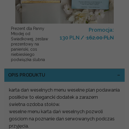
Prezent dla Panny
Promocja:
Młodej od
130 PLN
/
162.00 PLN
Świadkowej, zestaw
prezentowy na
panieński, cos
niebieskiego
podwiązka ślubna
OPIS PRODUKTU
karta dań weselnych menu weselne plan podawania
posiłków to elegancki dodatek a zarazem
świetna ozdoba stołów.
weselne menu karta dań weselnych pozwoli
gościom na poznanie dań serwowanych podczas
przyjęcia.