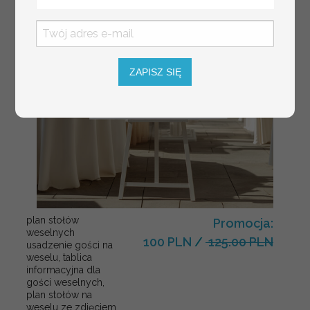
ZAPISZ SIĘ
plan stołów
Promocja:
weselnych
100 PLN
/
125.00 PLN
usadzenie gości na
weselu, tablica
informacyjna dla
gości weselnych,
plan stołów na
weselu ze zdjęciem