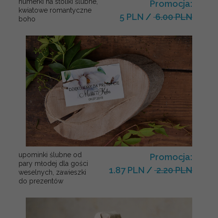
numerki na stoliki ślubne,
Promocja:
kwiatowe romantyczne
5 PLN
/
6.00 PLN
boho
upominki ślubne od
Promocja:
pary młodej dla gości
1.87 PLN
/
2.20 PLN
weselnych, zawieszki
do prezentów