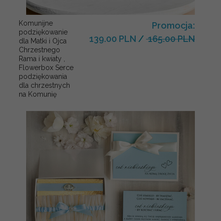
Komunijne
Promocja:
podziękowanie
139.00 PLN
/
165.00 PLN
dla Matki i Ojca
Chrzestnego
Rama i kwiaty ,
Flowerbox Serce
podziękowania
dla chrzestnych
na Komunię