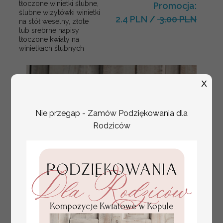
tłoczone winietki ślubne,
Promocja:
ślubne wizytówki winietki
2.4 PLN
/
3.00 PLN
na stół weselny, złote
lub srebrne napisy
tłoczone kwiaty na
winietkach ślubnych
X
Nie przegap - Zamów Podziękowania dla
Rodziców