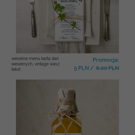
weselne menu karta dań
Promocja:
weselnych, vintage wasz
5 PLN
/
6.00 PLN
tekst