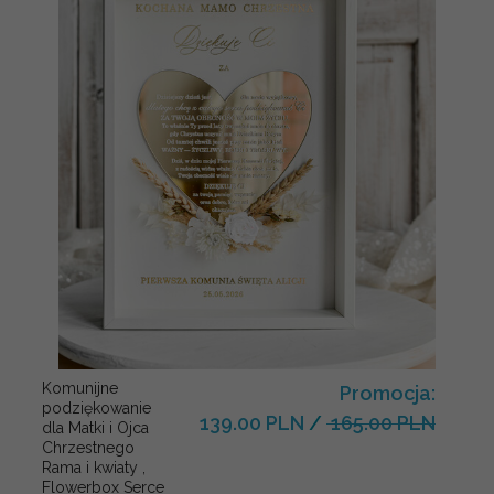
Komunijne
Promocja:
podziękowanie
139.00 PLN
/
165.00 PLN
dla Matki i Ojca
Chrzestnego
Rama i kwiaty ,
Flowerbox Serce