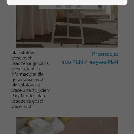
plan stołów
Promocja:
weselnych
100 PLN
/
125.00 PLN
usadzenie gości na
weselu, tablica
informacyjna dla
gości weselnych,
plan stołów na
weselu ze zdjęciem
Pary Młodej, plan
usadzenia gości
weselnych