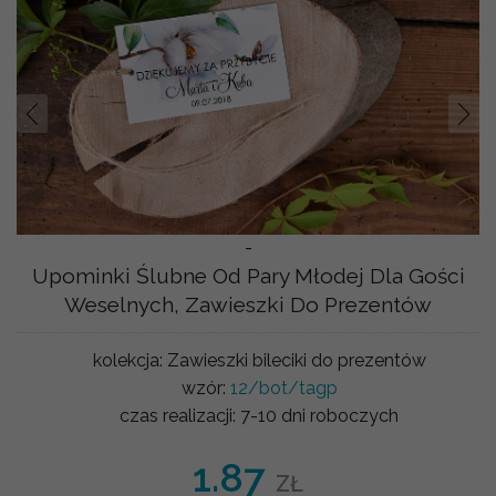
Prev
Nast
-
Upominki Ślubne Od Pary Młodej Dla Gości
Weselnych, Zawieszki Do Prezentów
kolekcja:
Zawieszki bileciki do prezentów
wzór:
12/bot/tagp
czas realizacji:
7-10 dni roboczych
1.87
ZŁ