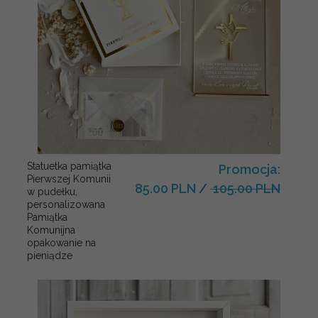
Statuetka pamiątka
Promocja:
Pierwszej Komunii
85.00 PLN
/
105.00 PLN
w pudełku,
personalizowana
Pamiątka
Komunijna
opakowanie na
pieniądze