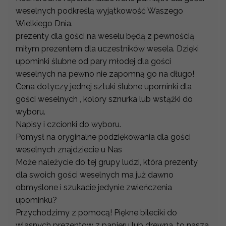
weselnych podkreślą wyjątkowość Waszego
Wielkiego Dnia.
prezenty dla gości na weselu będą z pewnością
miłym prezentem dla uczestników wesela. Dzięki
upominki ślubne od pary młodej dla gości
weselnych na pewno nie zapomną go na długo!
Cena dotyczy jednej sztuki ślubne upominki dla
gości weselnych , kolory sznurka lub wstążki do
wyboru.
Napisy i czcionki do wyboru.
Pomysł na oryginalne podziękowania dla gości
weselnych znajdziecie u Nas
Może należycie do tej grupy ludzi, która prezenty
dla swoich gości weselnych ma już dawno
obmyślone i szukacie jedynie zwieńczenia
upominku?
Przychodzimy z pomocą! Piękne bileciki do
wlasnych prezentow z papieru lub drewna, to nasza