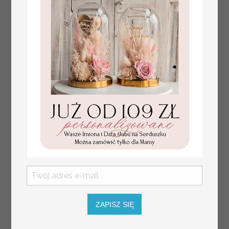
numerki na stół weselny
Promocja:
z tłoczonymi kwiatami,
10 PLN
/
13.00 PLN
eleganckie numerki na
stoły weselne, tłoczone
numerki na stół weselny,
dekoracja stołów
weselnych tłoczone
kwiaty
ZAPISZ SIĘ