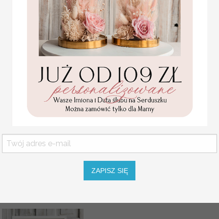
Statuetka pamiątka
Pierwszej Komunii w
pudełku,
personalizowana
Pamiątka Komunijna
opakowanie na pieniądze
Promocja:
ZAPISZ SIĘ
85.00 PLN
/
105.00
PLN