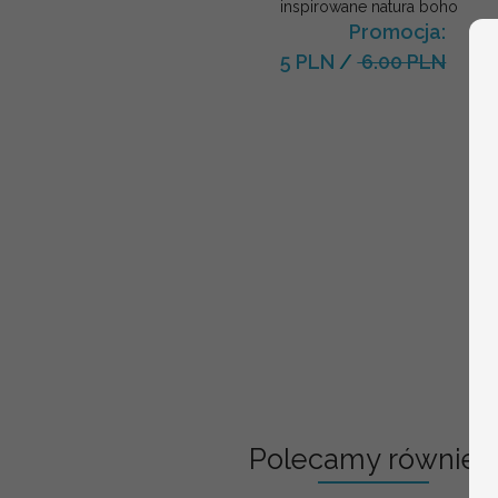
inspirowane natura boho
Promocja:
5 PLN
/
6.00 PLN
Polecamy również: