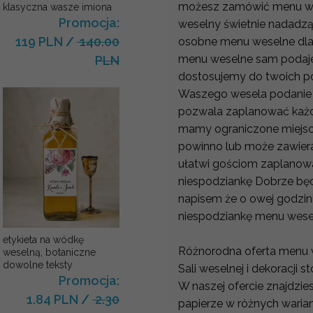
możesz zamówić menu wes
klasyczna wasze imiona
Promocja:
weselny świetnie nadadzą
119 PLN
/
140.00
osobne menu weselne dla 
menu weselne sam podajes
PLN
dostosujemy do twoich po
Waszego wesela podanie m
pozwala zaplanować każd
mamy ograniczone miejsce
powinno lub może zawiera
ułatwi gościom zaplanowa
niespodziankę Dobrze będ
napisem że o owej godzinie
niespodziankę menu wesel
etykieta na wódkę
Różnorodna oferta menu 
weselną, botaniczne
dowolne teksty
Sali weselnej i dekoracji 
Promocja:
W naszej ofercie znajdzie
1.84 PLN
/
2.30
papierze w różnych waria