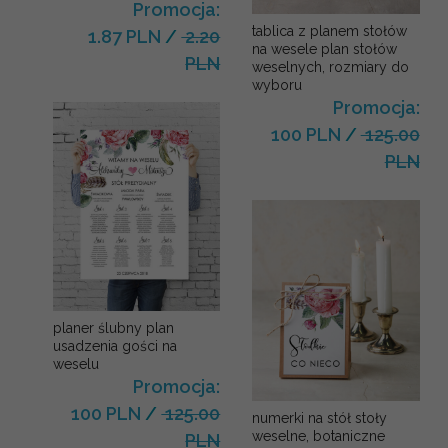
Promocja:
tablica z planem stołów
1.87 PLN
/
2.20
na wesele plan stołów
PLN
weselnych, rozmiary do
wyboru
Promocja:
100 PLN
/
125.00
PLN
planer ślubny plan
usadzenia gości na
weselu
Promocja:
100 PLN
/
125.00
numerki na stół stoły
weselne, botaniczne
PLN