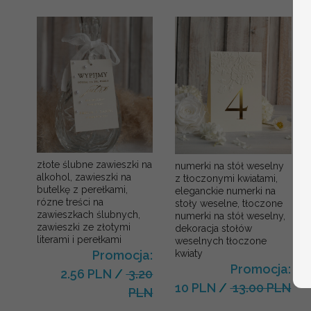
złote ślubne zawieszki na
numerki na stół weselny
alkohol, zawieszki na
z tłoczonymi kwiatami,
butelkę z perełkami,
eleganckie numerki na
rózne treści na
stoły weselne, tłoczone
zawieszkach ślubnych,
numerki na stół weselny,
zawieszki ze złotymi
dekoracja stołów
literami i perełkami
weselnych tłoczone
kwiaty
Promocja:
Promocja:
2.56 PLN
/
3.20
10 PLN
/
13.00 PLN
PLN