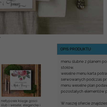
-
OPIS PRODUKTU
menu ślubne z planem po
stołów.
weselne menu karta potr
serwowanych podczas prz
menu weselne plan poda
pozostałych elementów pap
nietypowa księga gości
W naszej ofercie znajdzie
ślub i wesele, elegancka i