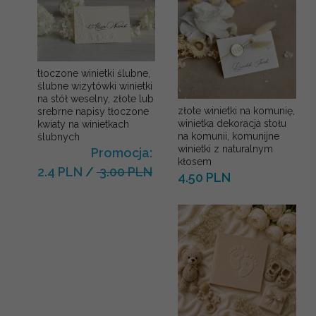
tłoczone winietki ślubne,
ślubne wizytówki winietki
na stół weselny, złote lub
złote winietki na komunię,
srebrne napisy tłoczone
winietka dekoracja stołu
kwiaty na winietkach
na komunii, komunijne
ślubnych
winietki z naturalnym
Promocja:
kłosem
2.4 PLN
/
3.00 PLN
4.50 PLN