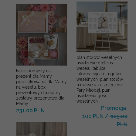
plan stołów weselnych
usadzenie gości na
weselu, tablica
Fajne pomysły na
informacyjna dla gości
prezent dla Mamy,
weselnych, plan stołów
podziękowanie dla Mamy
na weselu ze zdjęciem
na weselu, box
Pary Młodej, plan
prezentowy dla mamy,
usadzenia gości
zestawy prezentowe dla
weselnych
Mamy
Promocja:
231.00 PLN
100 PLN
/
125.00
PLN