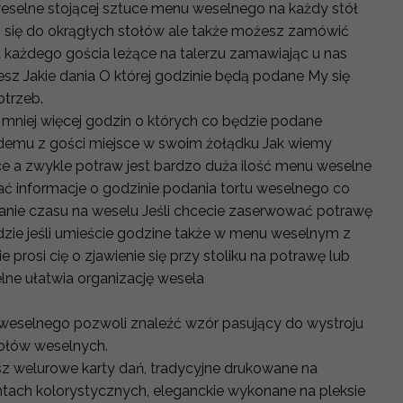
elne stojącej sztuce menu weselnego na każdy stół
 się do okrągłych stołów ale także możesz zamówić
każdego gościa leżące na talerzu zamawiając u nas
z Jakie dania O której godzinie będą podane My się
trzeb.
niej więcej godzin o których co będzie podane
emu z gości miejsce w swoim żołądku Jak wiemy
 a zwykle potraw jest bardzo duża ilość menu weselne
ć informacje o godzinie podania tortu weselnego co
nie czasu na weselu Jeśli chcecie zaserwować potrawę
zie jeśli umieście godzine także w menu weselnym z
 prosi cię o zjawienie się przy stoliku na potrawę lub
ne ułatwia organizację wesela
weselnego pozwoli znaleźć wzór pasujący do wystroju
stołów weselnych.
sz welurowe karty dań, tradycyjne drukowane na
ntach kolorystycznych, eleganckie wykonane na pleksie