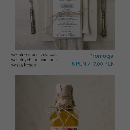
weselne menu karta dań
Promocja:
weselnych, botaniczne z
6 PLN
/
7.00 PLN
waszą treścią