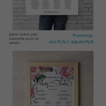
planer ślubny plan
Promocja:
usadzenia gości na
100 PLN
/
125.00 PLN
weselu