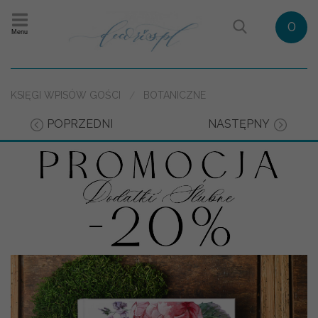
0
Menu
KSIĘGI WPISÓW GOŚCI
BOTANICZNE
POPRZEDNI
NASTĘPNY