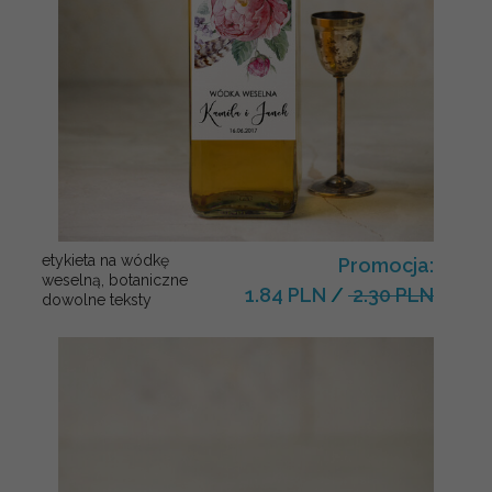
etykieta na wódkę
Promocja:
weselną, botaniczne
1.84 PLN
/
2.30 PLN
dowolne teksty