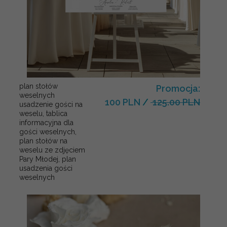
plan stołów
Promocja:
weselnych
100 PLN
/
125.00 PLN
usadzenie gości na
weselu, tablica
informacyjna dla
gości weselnych,
plan stołów na
weselu ze zdjęciem
Pary Młodej, plan
usadzenia gości
weselnych