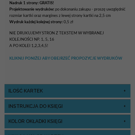
Nadruk 1 strony: GRATIS!
Projektowanie wydruków:
po dokonaniu zakupu - proszę uwzględnić
rozmiar kartki oraz margines z lewej strony kartki na 2,5 cm
Wydruk każdej kolejnej strony:
0,5 zł
NIE DRUKUJEMY STRON Z TEKSTEM W WYBRANEJ
KOLEJNOŚCI NP. 1, 5, 16
A PO KOLEI 1,2,3,4,5!
KLIKNIJ PONIŻEJ ABY OBEJRZEĆ PROPOZYCJE WYDRUKÓW
ILOŚĆ KARTEK
INSTRUKCJA DO KSIĘGI
KOLOR OKŁADKI KSIĘGI