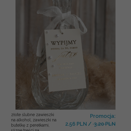
złote ślubne zawieszki
Promocja:
na alkohol, zawieszki na
2.56 PLN
/
3.20 PLN
butelkę z perełkami,
rózne treści na