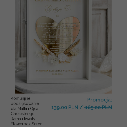
Komunijne
Promocja:
podziękowanie
139.00 PLN
/
165.00 PLN
dla Matki i Ojca
Chrzestnego
Rama i kwiaty ,
Flowerbox Serce