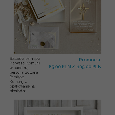
Statuetka pamiątka
Promocja:
Pierwszej Komunii
85.00 PLN
/
105.00 PLN
w pudełku,
personalizowana
Pamiątka
Komunijna
opakowanie na
pieniądze