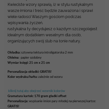
Kwieciste wzory sprawią, iż w stylu rustykalnym
wasze imiona i treść będzie zauważona i sprawi
wiele radości Waszym gościom podczas
wpisywania życzeń.
rustykalna ty decydujesz o kazdym szczegolejest
idealnym dodatkiem weselnym dla osób,
organizujących swój ślub na łonie natury.
Okładka:
sztywna tektura introligatorska 2 mm
Okleina:
papier ozdobny
Wymiar księgi: 21 cm x 21 cm
Personalizacja okładki:
GRATIS!
Kolor wydruku/haftu:
zależnie od wzoru
kliknij tutaj aby obejrzeć wzornik kolorów
Gramatura kartek:
170 gram gładki offset
Personalizacja:
wypisanie imion pary młodej na pierwszej kartce:
GRATIS!