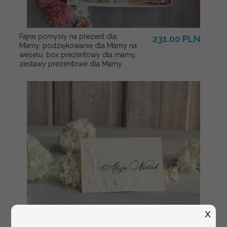
Fajne pomysły na prezent dla
231.00 PLN
Mamy, podziękowanie dla Mamy na
weselu, box prezentowy dla mamy,
zestawy prezentowe dla Mamy
X