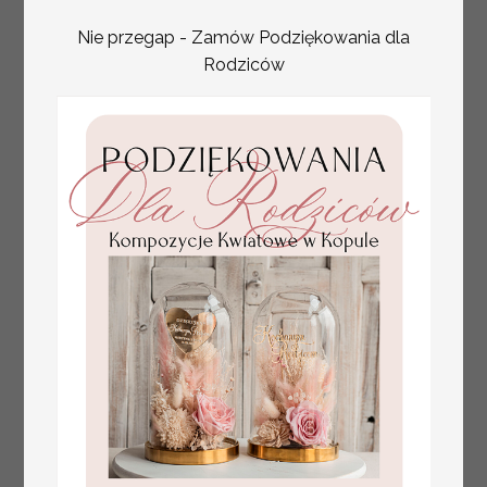
tłoczone winietki ślubne,
Promocja:
ślubne wizytówki winietki
2.4 PLN
/
3.00 PLN
Nie przegap - Zamów Podziękowania dla
na stół weselny, złote
lub srebrne napisy
Rodziców
tłoczone kwiaty na
winietkach ślubnych