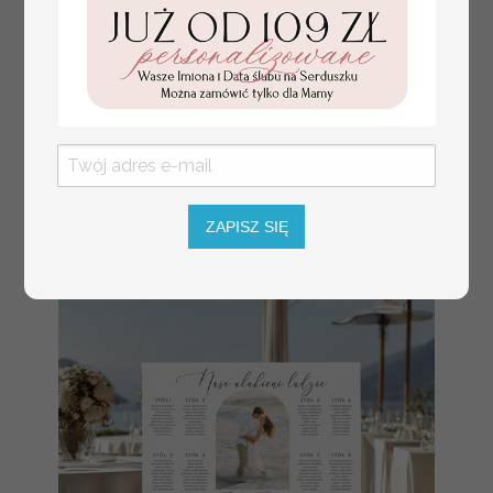
numerki na stół weselny
Promocja:
z tłoczonymi kwiatami,
10 PLN
/
13.00 PLN
eleganckie numerki na
stoły weselne, tłoczone
numerki na stół weselny,
dekoracja stołów
ZAPISZ SIĘ
weselnych tłoczone
kwiaty