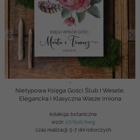
Prev
Nast
-
Nietypowa Księga Gości Ślub I Wesele,
Elegancka I Klasyczna Wasze Imiona
kolekcja:
botaniczne
wzór:
07/bot/kwg
czas realizacji:
5-7 dni roboczych