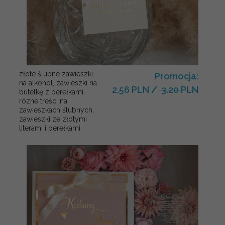
złote ślubne zawieszki
Promocja:
na alkohol, zawieszki na
2.56 PLN
/
3.20 PLN
butelkę z perełkami,
rózne treści na
zawieszkach ślubnych,
zawieszki ze złotymi
literami i perełkami