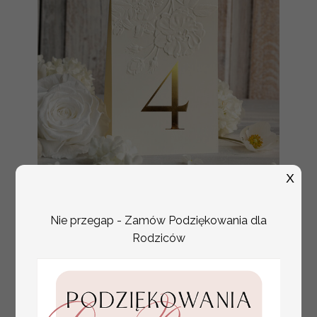
X
numerki na stół weselny
Promocja:
Nie przegap - Zamów Podziękowania dla
z tłoczonymi kwiatami,
10 PLN
/
13.00 PLN
Rodziców
eleganckie numerki na
stoły weselne, tłoczone
numerki na stół weselny,
dekoracja stołów
weselnych tłoczone
kwiaty