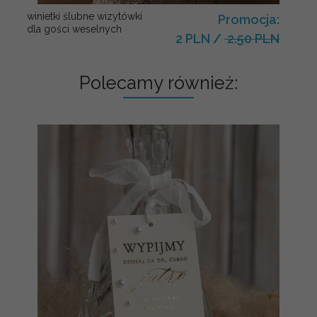
winietki ślubne wizytówki
Promocja:
dla gości weselnych
2 PLN
/
2.50 PLN
Polecamy również: