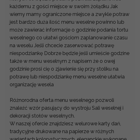
każdemu z gości miejsce w swoim żołądku Jak
wiemy mamy ograniczone miejsce a zwykle potraw
jest bardzo duża ilość menu weselne powinno lub
może zawierać informacje o godzinie podania tortu
weselnego co ułatwi gościom zaplanowanie czasu
na weselu Jeśli chcecie zaserwować potrawę
niespodziankę Dobrze będzie jeśli umieście godzine
także w menu weselnym z napisem że o owej
godzinie prosi cię o zjawienie się przy stoliku na
potrawę lub niespodziankę menu weselne ułatwia
organizację wesela
Różnorodna oferta menu weselnego pozwoli
znaleźć wzór pasujący do wystroju Sali weselnej i
dekoracji stołów weselnych.
W naszej ofercie znajdziesz welurowe karty dań,
tradycyjne drukowane na papierze w różnych
wariantach kolorystycznych, eleganckie wykonane