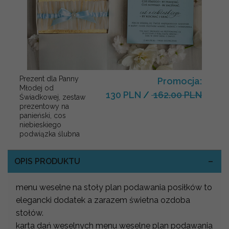
Prezent dla Panny
Promocja:
Młodej od
130 PLN
/
162.00 PLN
Świadkowej, zestaw
prezentowy na
panieński, cos
niebieskiego
podwiązka ślubna
OPIS PRODUKTU
menu weselne na stoły plan podawania posiłków to
elegancki dodatek a zarazem świetna ozdoba
stołów.
karta dań weselnych menu weselne plan podawania