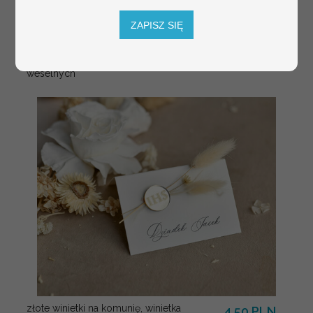
gości weselnych,
plan stołów na
ZAPISZ SIĘ
weselu ze zdjęciem
Pary Młodej, plan
usadzenia gości
weselnych
złote winietki na komunię, winietka
4.50 PLN