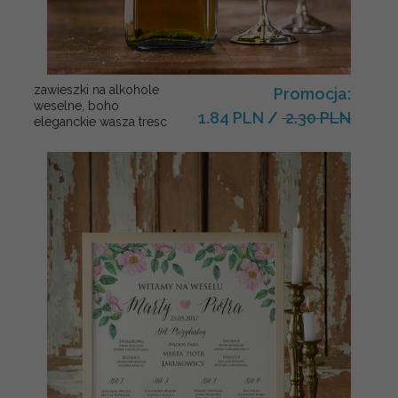
zawieszki na alkohole
Promocja:
weselne, boho
1.84 PLN
/
2.30 PLN
eleganckie wasza tresc