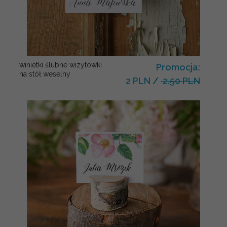
winietki ślubne wizytówki
Promocja:
na stół weselny
2 PLN
/
2.50 PLN