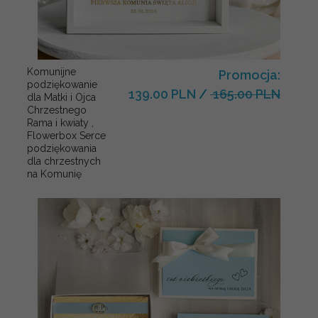
Komunijne
Promocja:
podziękowanie
139.00 PLN
/
165.00 PLN
dla Matki i Ojca
Chrzestnego
Rama i kwiaty ,
Flowerbox Serce
podziękowania
dla chrzestnych
na Komunię