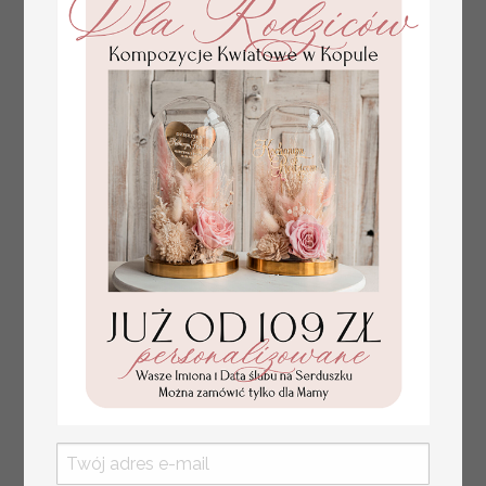
plan stołów
Promocja:
weselnych
100 PLN
/
125.00 PLN
usadzenie gości na
weselu, tablica
informacyjna dla