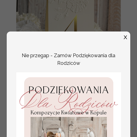
X
Nie przegap - Zamów Podziękowania dla
Rodziców
numerki na stół weselny
Promocja:
z tłoczonymi kwiatami,
10 PLN
/
13.00 PLN
eleganckie numerki na
stoły weselne, tłoczone
numerki na stół weselny,
dekoracja stołów
weselnych tłoczone
kwiaty