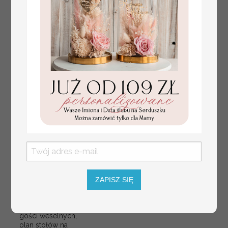
plan stołów
Promocja:
weselnych
ZAPISZ SIĘ
100 PLN
/
125.00 PLN
usadzenie gości na
weselu, tablica
informacyjna dla
gości weselnych,
plan stołów na