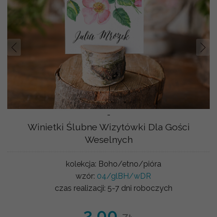
Prev
Nast
-
Winietki Ślubne Wizytówki Dla Gości
Weselnych
kolekcja:
Boho/etno/pióra
wzór:
04/glBH/wDR
czas realizacji:
5-7 dni roboczych
2.00