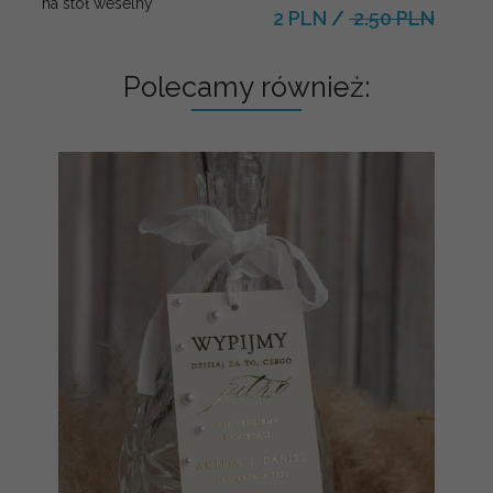
na stół weselny
2 PLN
/
2.50 PLN
Polecamy również: