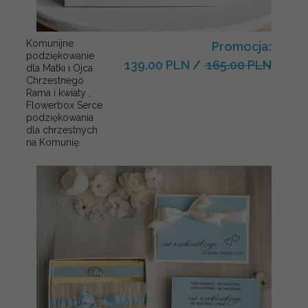
Komunijne
Promocja:
podziękowanie
139.00 PLN
/
165.00 PLN
dla Matki i Ojca
Chrzestnego
Rama i kwiaty ,
Flowerbox Serce
podziękowania
dla chrzestnych
na Komunię