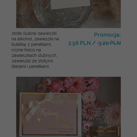
złote ślubne zawieszki
Promocja:
na alkohol, zawieszki na
2.56 PLN
/
3.20 PLN
butelkę z perełkami,
rózne treści na
zawieszkach ślubnych,
zawieszki ze złotymi
literami i perełkami