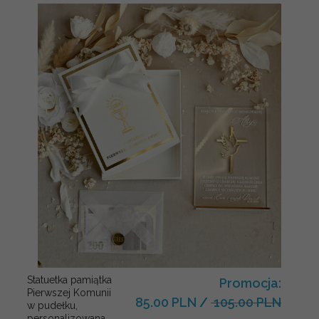
Statuetka pamiątka
Promocja:
Pierwszej Komunii
85.00 PLN
/
105.00 PLN
w pudełku,
personalizowana