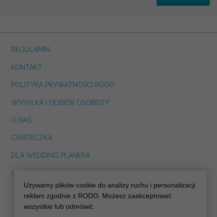
REGULAMIN
KONTAKT
POLITYKA PRYWATNOSCI RODO
WYSYŁKA I ODBIÓR OSOBISTY
O NAS
CIASTECZKA
DLA WEDDING PLANERA
dreskot.com
Używamy plików cookie do analizy ruchu i personalizacji
info@decoris.pl
reklam zgodnie z RODO. Możesz zaakceptować
wszystkie lub odmówić.