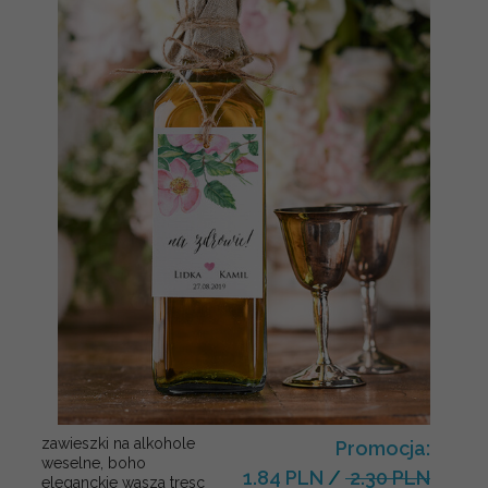
zawieszki na alkohole
Promocja:
weselne, boho
1.84 PLN
/
2.30 PLN
eleganckie wasza tresc