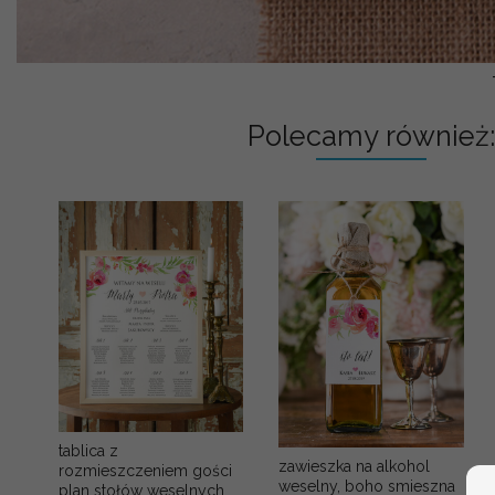
Polecamy również:
tablica z
zawieszka na alkohol
rozmieszczeniem gości
weselny, boho smieszna
plan stołów weselnych,