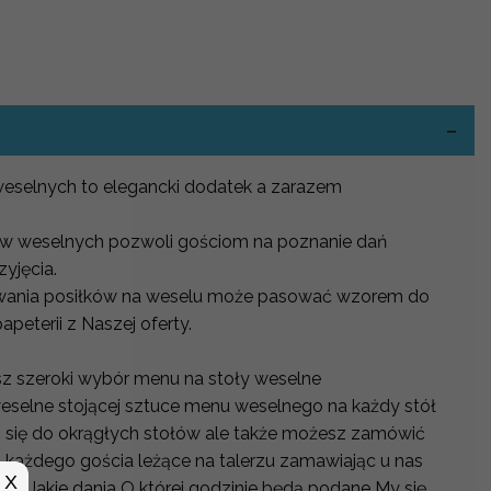
-
eselnych to elegancki dodatek a zarazem
aw weselnych pozwoli gościom na poznanie dań
yjęcia.
wania posiłków na weselu może pasować wzorem do
eterii z Naszej oferty.
sz szeroki wybór menu na stoły weselne
elne stojącej sztuce menu weselnego na każdy stół
 się do okrągłych stołów ale także możesz zamówić
każdego gościa leżące na talerzu zamawiając u nas
X
z Jakie dania O której godzinie będą podane My się