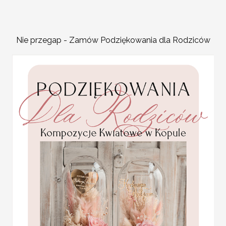
dostosujemy do twoich po
Waszego wesela podanie m
pozwala zaplanować każd
Nie przegap - Zamów Podziękowania dla Rodziców
mamy ograniczone miejsce
powinno lub może zawiera
ułatwi gościom zaplanowa
ślubne winietki na stół
niespodziankę Dobrze będ
weselny
napisem że o owej godzinie
Promocja:
niespodziankę menu wesel
2 PLN
/
2.50 PLN
Różnorodna oferta menu 
Sali weselnej i dekoracji 
W naszej ofercie znajdzie
papierze w różnych waria
MENU WESELNE NA STÓ
Menu weselne w stylu boho.