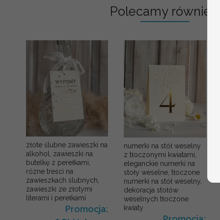
Polecamy również:
złote ślubne zawieszki na
numerki na stół weselny
alkohol, zawieszki na
z tłoczonymi kwiatami,
butelkę z perełkami,
eleganckie numerki na
rózne treści na
stoły weselne, tłoczone
zawieszkach ślubnych,
numerki na stół weselny,
zawieszki ze złotymi
dekoracja stołów
literami i perełkami
weselnych tłoczone
kwiaty
Promocja:
Promocja: