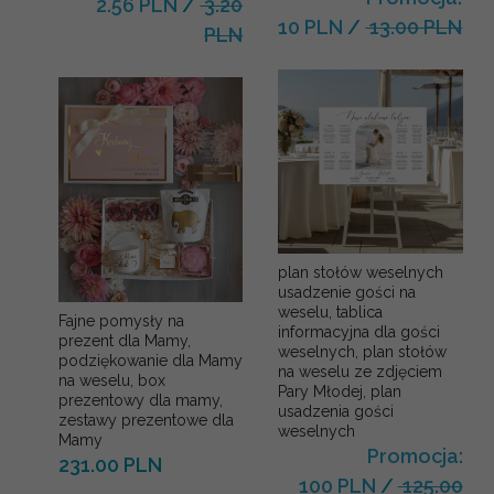
2.56 PLN
/
3.20
10 PLN
/
13.00 PLN
PLN
plan stołów weselnych
usadzenie gości na
weselu, tablica
Fajne pomysły na
informacyjna dla gości
prezent dla Mamy,
weselnych, plan stołów
podziękowanie dla Mamy
na weselu ze zdjęciem
na weselu, box
Pary Młodej, plan
prezentowy dla mamy,
usadzenia gości
zestawy prezentowe dla
weselnych
Mamy
Promocja:
231.00 PLN
100 PLN
/
125.00