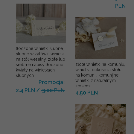
PLN
tłoczone winietki ślubne,
ślubne wizytówki winietki
na stół weselny, złote lub
złote winietki na komunię,
srebrne napisy tłoczone
winietka dekoracja stołu
kwiaty na winietkach
na komunii, komunijne
ślubnych
winietki z naturalnym
Promocja:
kłosem
2.4 PLN
/
3.00 PLN
4.50 PLN