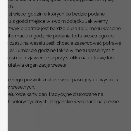
trzeb.
niej więcej godzin o których co będzie podane
emu z gości miejsce w swoim żołądku Jak wiemy
 a zwykle potraw jest bardzo duża ilość menu weselne
ć informacje o godzinie podania tortu weselnego co
nie czasu na weselu Jeśli chcecie zaserwować potrawę
zie jeśli umieście godzine także w menu weselnym z
 prosi cię o zjawienie się przy stoliku na potrawę lub
ne ułatwia organizację wesela
weselnego pozwoli znaleźć wzór pasujący do wystroju
stołów weselnych.
sz welurowe karty dań, tradycyjne drukowane na
ntach kolorystycznych, eleganckie wykonane na pleksie
Ł