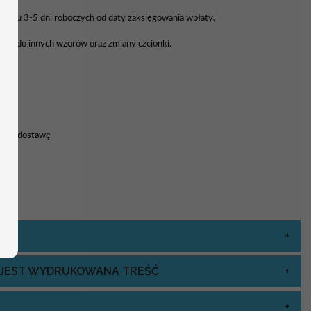
 ciągu 3-5 dni roboczych od daty zaksięgowania wpłaty.
enu do innych wzorów oraz zmiany czcionki.
nia
8h na dostawę
J JEST WYDRUKOWANA TREŚĆ