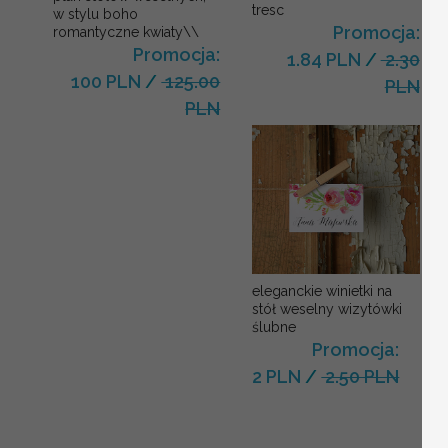
tresc
w stylu boho
Promocja:
romantyczne kwiaty\\
Promocja:
1.84 PLN
/
2.30
100 PLN
/
125.00
PLN
PLN
eleganckie winietki na
stół weselny wizytówki
ślubne
Promocja:
2 PLN
/
2.50 PLN