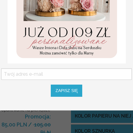
Projekt do akceptacji wysyłamy w
Istnieje możliwość dopasowania m
WYMIARY:
ok. 11x21 cm
Usługa ekspress:
Dopłata 40% do wartości zamówie
i realizacja w 7 dni roboczych + 4
Statuetka pamiątka
Pierwszej Komunii w
ZAPISZ SIĘ
pudełku,
personalizowana
KOLOR OKŁADKI
Pamiątka Komunijna
opakowanie na pieniądze
KOLOR PAPIERU NA NIE
Promocja:
85.00 PLN
/
105.00
KOLOR SZNURKA
PLN