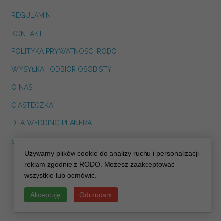
REGULAMIN
KONTAKT
POLITYKA PRYWATNOSCI RODO
WYSYŁKA I ODBIÓR OSOBISTY
O NAS
CIASTECZKA
DLA WEDDING PLANERA
dreskot.com
Używamy plików cookie do analizy ruchu i personalizacji
info@decoris.pl
reklam zgodnie z RODO. Możesz zaakceptować
wszystkie lub odmówić.
Akceptuję
Odrzucam