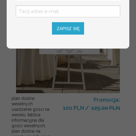
ZAPISZ SIĘ
plan stołów
Promocja:
weselnych
100 PLN
/
125.00 PLN
usadzenie gości na
weselu, tablica
informacyjna dla
gości weselnych,
plan stołów na