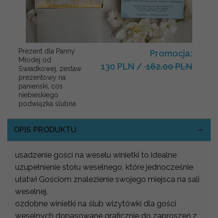
Prezent dla Panny
Promocja:
Młodej od
130 PLN
/
162.00 PLN
Świadkowej, zestaw
prezentowy na
panieński, cos
niebieskiego
podwiązka ślubna
OPIS PRODUKTU
usadzenie gości na weselu winietki to idealne
uzupełnienie stołu weselnego, które jednocześnie
ułatwi Gościom znalezienie swojego miejsca na sali
weselnej.
ozdobne winietki na ślub wizytówki dla gości
weselnych dopasowane graficznie do zaproszeń z