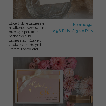
złote ślubne zawieszki
Promocja:
na alkohol, zawieszki na
2.56 PLN
/
3.20 PLN
butelkę z perełkami,
rózne treści na
zawieszkach ślubnych,
zawieszki ze złotymi
literami i perełkami