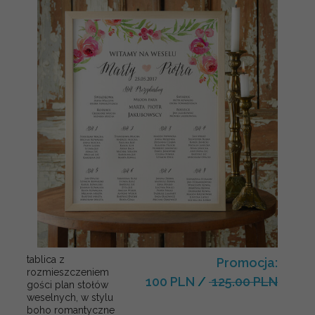
tablica z
Promocja:
rozmieszczeniem
100 PLN
/
125.00 PLN
gości plan stołów
weselnych, w stylu
boho romantyczne