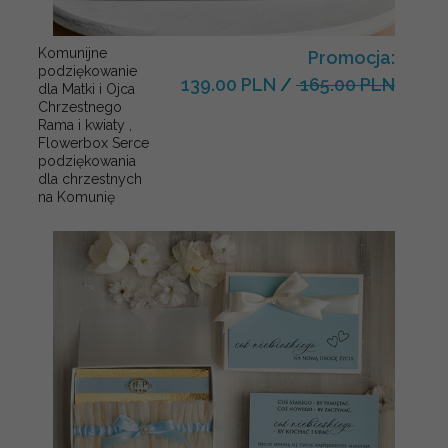
Komunijne
Promocja:
podziękowanie
139.00 PLN
/
165.00 PLN
dla Matki i Ojca
Chrzestnego
Rama i kwiaty ,
Flowerbox Serce
podziękowania
dla chrzestnych
na Komunię