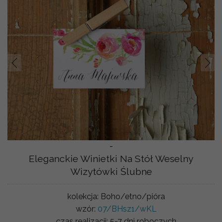
Prev
Nast
-
Eleganckie Winietki Na Stół Weselny
Wizytówki Ślubne
kolekcja:
Boho/etno/pióra
wzór:
07/BHsz1/wKL
czas realizacji:
5-7 dni roboczych