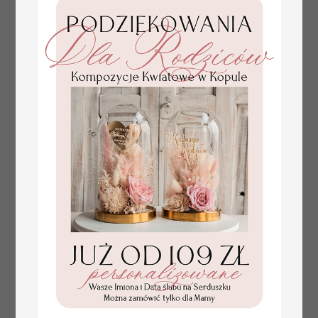
numerki na stół weselny
Promocja:
z tłoczonymi kwiatami,
10 PLN
/
13.00 PLN
eleganckie numerki na
stoły weselne, tłoczone
numerki na stół weselny,
dekoracja stołów
weselnych tłoczone
kwiaty