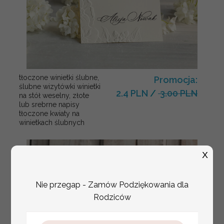
tłoczone winietki ślubne,
Promocja:
ślubne wizytówki winietki
2.4 PLN
/
3.00 PLN
na stół weselny, złote
lub srebrne napisy
tłoczone kwiaty na
winietkach ślubnych
X
Nie przegap - Zamów Podziękowania dla
Rodziców