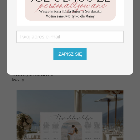
numerki na stół weselny
Promocja:
z tłoczonymi kwiatami,
10 PLN
/
13.00 PLN
eleganckie numerki na
ZAPISZ SIĘ
stoły weselne, tłoczone
numerki na stół weselny,
dekoracja stołów
weselnych tłoczone
kwiaty