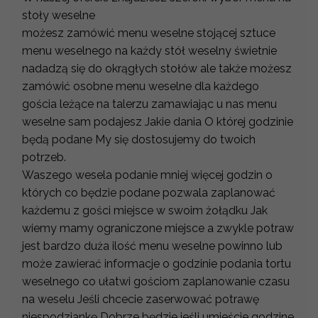
stoły weselne
możesz zamówić menu weselne stojącej sztuce
menu weselnego na każdy stół weselny świetnie
nadadzą się do okrągłych stołów ale także możesz
zamówić osobne menu weselne dla każdego
gościa leżące na talerzu zamawiając u nas menu
weselne sam podajesz Jakie dania O której godzinie
będą podane My się dostosujemy do twoich
potrzeb.
Waszego wesela podanie mniej więcej godzin o
których co będzie podane pozwala zaplanować
każdemu z gości miejsce w swoim żołądku Jak
wiemy mamy ograniczone miejsce a zwykle potraw
jest bardzo duża ilość menu weselne powinno lub
może zawierać informacje o godzinie podania tortu
weselnego co ułatwi gościom zaplanowanie czasu
na weselu Jeśli chcecie zaserwować potrawę
niespodziankę Dobrze będzie jeśli umieście godzine