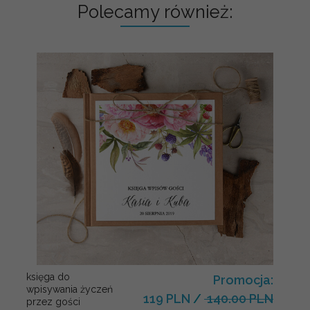
Polecamy również:
księga do
Promocja:
wpisywania życzeń
119 PLN
/
140.00 PLN
przez gości