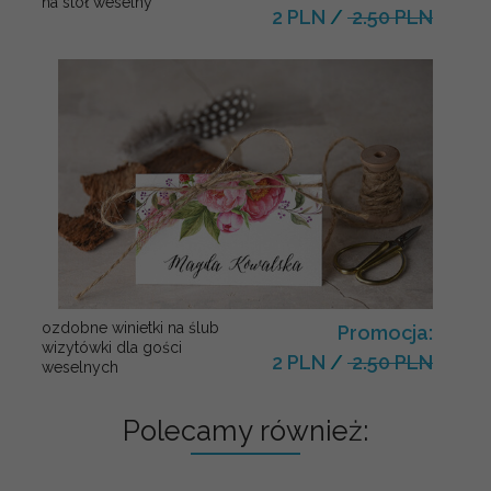
na stół weselny
2 PLN
/
2.50 PLN
ozdobne winietki na ślub
Promocja:
wizytówki dla gości
2 PLN
/
2.50 PLN
weselnych
Polecamy również: