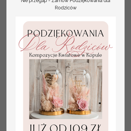
Nie przegap - Zamów Podziękowania dla
Rodziców
tłoczone winietki ślubne,
Promocja:
ślubne wizytówki winietki
2.4 PLN
/
3.00 PLN
na stół weselny, złote
lub srebrne napisy
tłoczone kwiaty na
winietkach ślubnych