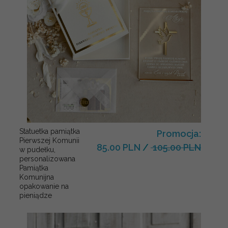
Statuetka pamiątka
Promocja:
Pierwszej Komunii
85.00 PLN
/
105.00 PLN
w pudełku,
personalizowana
Pamiątka
Komunijna
opakowanie na
pieniądze