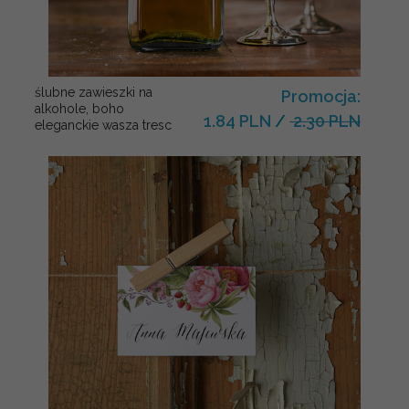
ślubne zawieszki na
Promocja:
alkohole, boho
1.84 PLN
/
2.30 PLN
eleganckie wasza tresc