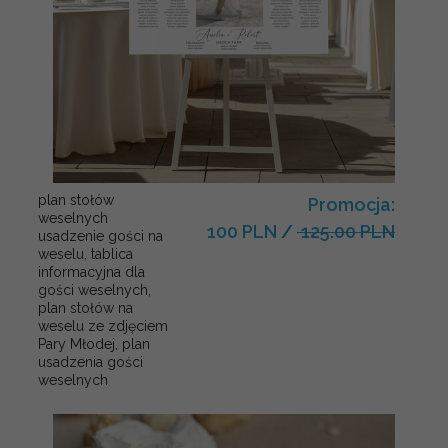
plan stołów
Promocja:
weselnych
100 PLN
/
125.00 PLN
usadzenie gości na
weselu, tablica
informacyjna dla
gości weselnych,
plan stołów na
weselu ze zdjęciem
Pary Młodej, plan
usadzenia gości
weselnych