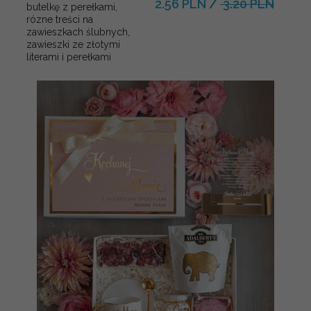
2.56 PLN
/
3.20 PLN
butelkę z perełkami,
rózne treści na
zawieszkach ślubnych,
zawieszki ze złotymi
literami i perełkami