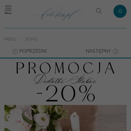
0
Menu
MENU
BOHO
POPRZEDNI
NASTĘPNY