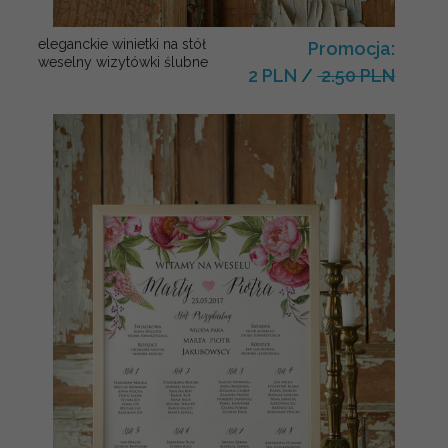
eleganckie winietki na stół
Promocja:
weselny wizytówki ślubne
2 PLN
/
2.50 PLN