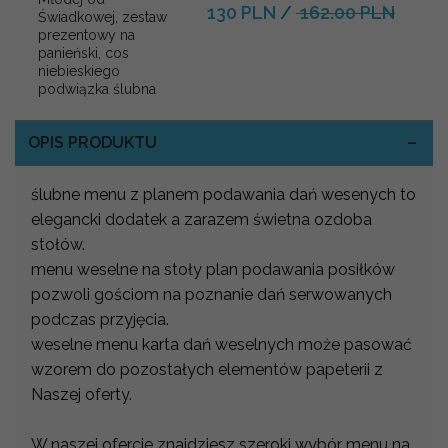
130 PLN
/
162.00 PLN
Świadkowej, zestaw
prezentowy na
panieński, cos
niebieskiego
podwiązka ślubna
OPIS PRODUKTU
ślubne menu z planem podawania dań wesenych to
elegancki dodatek a zarazem świetna ozdoba
stołów.
menu weselne na stoły plan podawania posiłków
pozwoli gościom na poznanie dań serwowanych
podczas przyjęcia.
weselne menu karta dań weselnych może pasować
wzorem do pozostałych elementów papeterii z
Naszej oferty.
W naszej ofercie znajdziesz szeroki wybór menu na