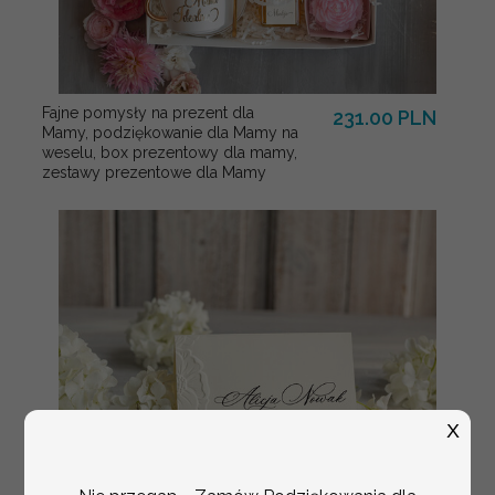
Fajne pomysły na prezent dla
231.00 PLN
Mamy, podziękowanie dla Mamy na
weselu, box prezentowy dla mamy,
zestawy prezentowe dla Mamy
X