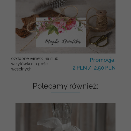
ozdobne winietki na ślub
Promocja:
wizytówki dla gości
2 PLN
/
2.50 PLN
weselnych
Polecamy również: