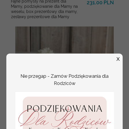
Fajne pomysły na prezent dla
231.00 PLN
Mamy, podziękowanie dla Mamy na
weselu, box prezentowy dla mamy,
zestawy prezentowe dla Mamy
X
Nie przegap - Zamów Podziękowania dla
Rodziców
tłoczone winietki ślubne,
Promocja:
ślubne wizytówki winietki
2.4 PLN
/
3.00 PLN
na stół weselny, złote
lub srebrne napisy