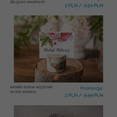
dla gości weselnych
2 PLN
/
2.50 PLN
winietki ślubne wizytówki
Promocja:
na stół weselny
2 PLN
/
2.50 PLN