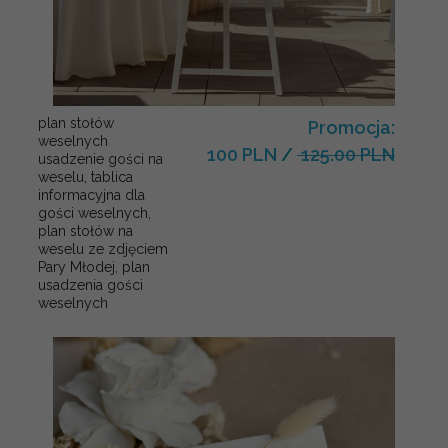
plan stołów
Promocja:
weselnych
100 PLN
/
125.00 PLN
usadzenie gości na
weselu, tablica
informacyjna dla
gości weselnych,
plan stołów na
weselu ze zdjęciem
Pary Młodej, plan
usadzenia gości
weselnych