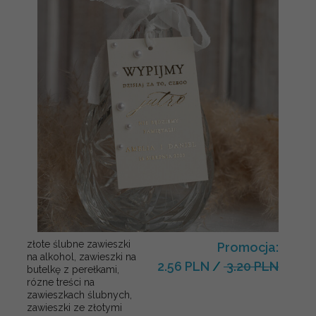
złote ślubne zawieszki
Promocja:
na alkohol, zawieszki na
2.56 PLN
/
3.20 PLN
butelkę z perełkami,
rózne treści na
zawieszkach ślubnych,
zawieszki ze złotymi