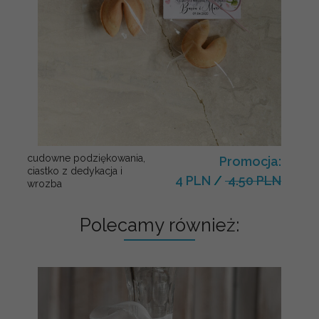
cudowne podziękowania,
Promocja:
ciastko z dedykacja i
4 PLN
/
4.50 PLN
wrozba
Polecamy również: