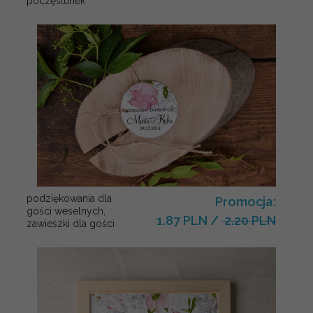
poczęstunek
podziękowania dla
Promocja:
gości weselnych,
1.87 PLN
/
2.20 PLN
zawieszki dla gości