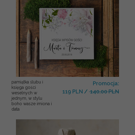
pamiątka ślubu i
Promocja:
księga gości
119 PLN
/
140.00 PLN
weselnych w
jednym, w stylu
boho wasze imiona i
data