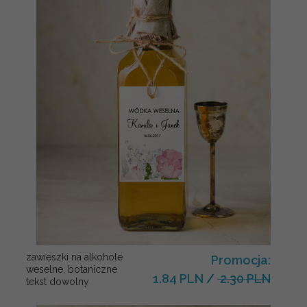
zawieszki na alkohole
Promocja:
weselne, botaniczne
1.84 PLN
/
2.30 PLN
tekst dowolny