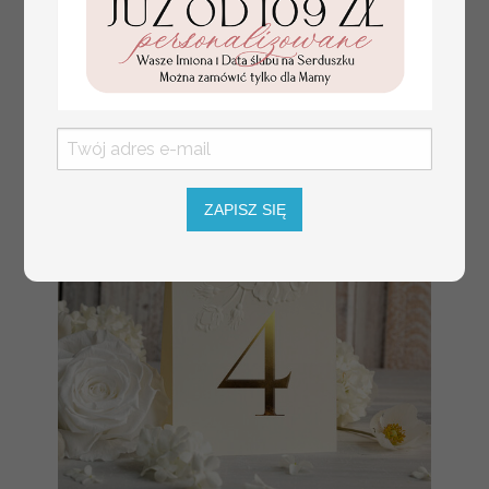
lub srebrne napisy
tłoczone kwiaty na
winietkach ślubnych
ZAPISZ SIĘ