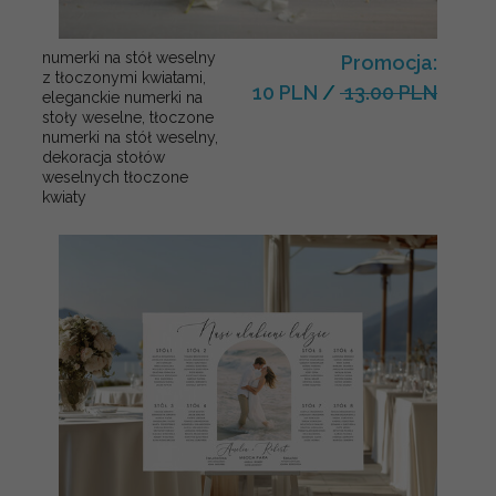
numerki na stół weselny
Promocja:
z tłoczonymi kwiatami,
10 PLN
/
13.00 PLN
eleganckie numerki na
stoły weselne, tłoczone
numerki na stół weselny,
dekoracja stołów
weselnych tłoczone
kwiaty