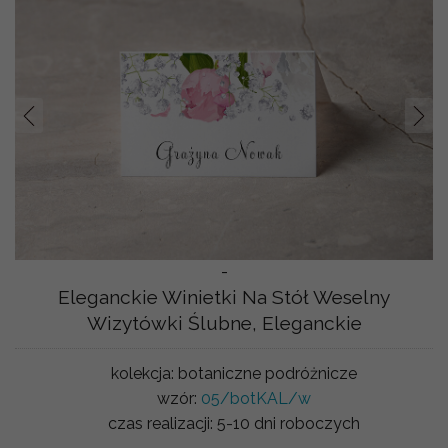
Prev
Nast
-
Eleganckie Winietki Na Stół Weselny
Wizytówki Ślubne, Eleganckie
kolekcja:
botaniczne podróżnicze
wzór:
05/botKAL/w
czas realizacji:
5-10 dni roboczych