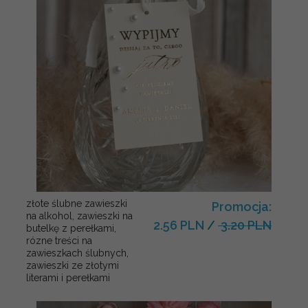
złote ślubne zawieszki
Promocja:
na alkohol, zawieszki na
2.56 PLN
/
3.20 PLN
butelkę z perełkami,
rózne treści na
zawieszkach ślubnych,
zawieszki ze złotymi
literami i perełkami