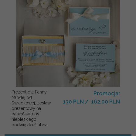
Prezent dla Panny
Promocja:
Młodej od
130 PLN
/
162.00 PLN
Świadkowej, zestaw
prezentowy na
panieński, cos
niebieskiego
podwiązka ślubna