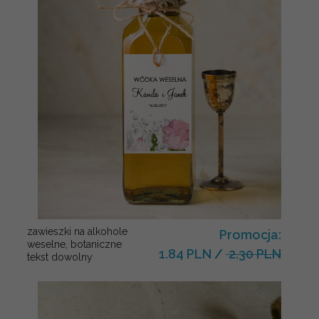
zawieszki na alkohole
Promocja:
weselne, botaniczne
1.84 PLN
/
2.30 PLN
tekst dowolny