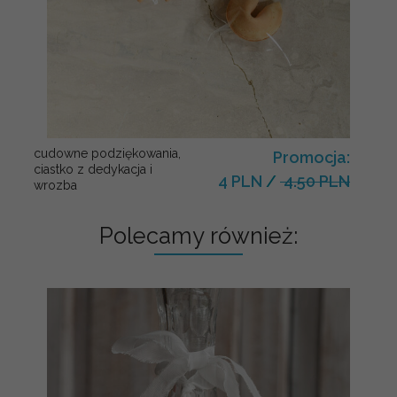
cudowne podziękowania,
Promocja:
ciastko z dedykacja i
4 PLN
/
4.50 PLN
wrozba
Polecamy również: