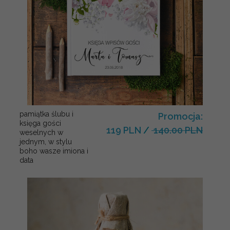
pamiątka ślubu i
Promocja:
księga gości
119 PLN
/
140.00 PLN
weselnych w
jednym, w stylu
boho wasze imiona i
data