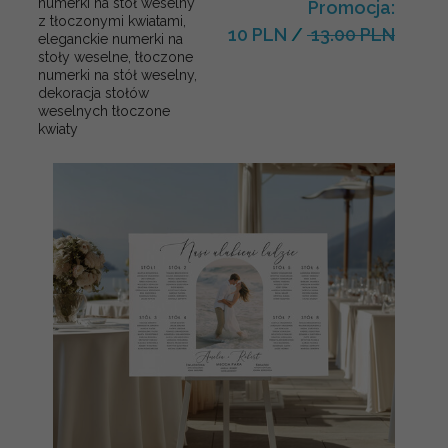
numerki na stół weselny
Promocja:
z tłoczonymi kwiatami,
10 PLN
/
13.00 PLN
eleganckie numerki na
stoły weselne, tłoczone
numerki na stół weselny,
dekoracja stołów
weselnych tłoczone
kwiaty