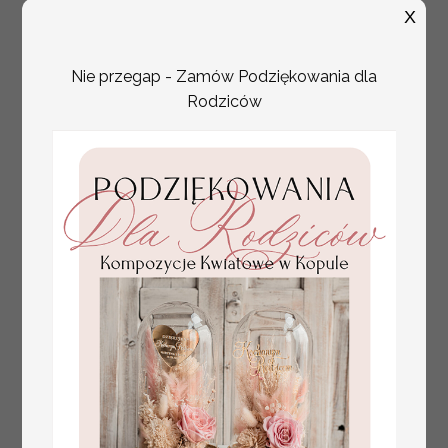
weselu, box prezentowy dla mamy,
X
zestawy prezentowe dla Mamy
Nie przegap - Zamów Podziękowania dla
Rodziców
tłoczone winietki ślubne,
Promocja:
ślubne wizytówki winietki
2.4 PLN
/
3.00 PLN
na stół weselny, złote
lub srebrne napisy
tłoczone kwiaty na
winietkach ślubnych