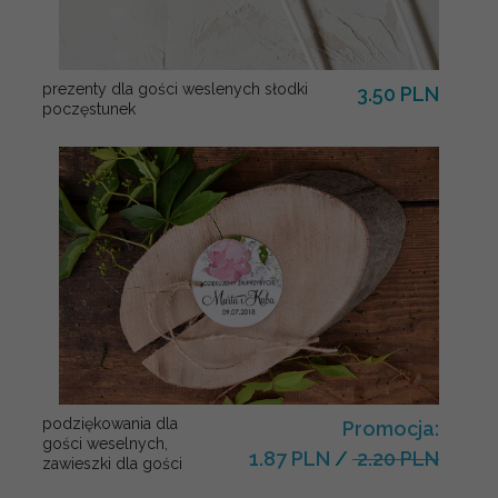
prezenty dla gości weslenych słodki
3.50 PLN
poczęstunek
podziękowania dla
Promocja:
gości weselnych,
1.87 PLN
/
2.20 PLN
zawieszki dla gości