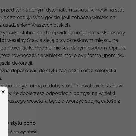
 przed tym trudnym dylematem zakupu winietki na stół
 jak zareagują Wasi goście, jeśli zobaczą winietki na
 z usadzeniem Waszych bliskich.
izytówka ślubna na której widnieje imię i nazwisko osoby
stół weselny Stawia się ją przy określonym miejscu na
rządkowując konkretne miejsca danym osobom. Oprócz
któw, równocześnie winietka może być formą upominku
ęścią dekoracji.
można dopasować do stylu zaproszeń oraz kolorystki
h.
y może być formą ozdoby stołu i niewątpliwie stanowi
X
arczy, że dobierzesz odpowiedni pomysł na winietki
tyki Waszego wesela, a będzie tworzyć spójną całość z
ami w stylu boho
okość, 6 cm wysokość