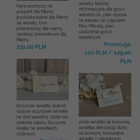
weselu, tablica
Fajne pomysły na
informacyjna dla gości
prezent dla Mamy,
weselnych, plan stołów
podziękowanie dla Mamy
na weselu ze zdjęciem
na weselu, box
Pary Młodej, plan
prezentowy dla mamy,
usadzenia gości
zestawy prezentowe dla
weselnych
Mamy
Promocja:
231.00 PLN
100 PLN
/
125.00
PLN
tłoczone winietki ślubne,
ślubne wizytówki winietki
na stół weselny, złote lub
złote winietki na komunię,
srebrne napisy tłoczone
winietka dekoracja stołu
kwiaty na winietkach
na komunii, komunijne
ślubnych
winietki z naturalnym