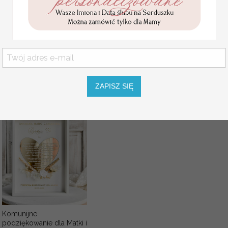
Statuetka pamiątka
Pierwszej Komunii w
pudełku,
personalizowana
Pamiątka Komunijna
opakowanie na pieniądze
Promocja:
85.00 PLN
/
105.00
ZAPISZ SIĘ
PLN
Komunijne
podziękowanie dla Matki i