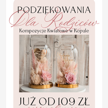
W cenie:
winietka z nadrukiem da
2 PLN
/
2.50 PLN
Lista gości:
proszę dołączyć w fo
Minimalna ilość: 20 sztuk
USŁUGA EKSPRESSOWA:
Dopłata 40% do wartości zamówieni
od zaksięgowania wpłaty+ dostawa
KOLOR OKŁADKI
KOLOR SZNURKA
OPCJE WINIETKI
SZNUREK