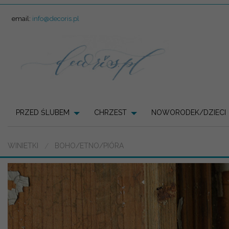
email:
info@decoris.pl
PRZED ŚLUBEM
CHRZEST
NOWORODEK/DZIECI
WINIETKI
BOHO/ETNO/PIÓRA