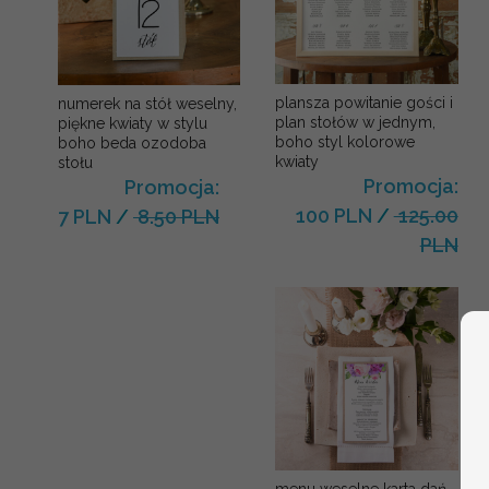
plansza powitanie gości i
numerek na stół weselny,
plan stołów w jednym,
piękne kwiaty w stylu
boho styl kolorowe
boho beda ozodoba
kwiaty
stołu
Promocja:
Promocja:
100 PLN
/
125.00
7 PLN
/
8.50 PLN
PLN
menu weselne karta dań