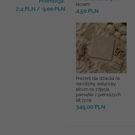
Promocja:
kłosem
2.4 PLN
/
3.00 PLN
4.50 PLN
Prezent dla dziecka na
narodziny welurowy
album na zdjęcia,
pamiątka z pierwszych
lat życia
349.00 PLN