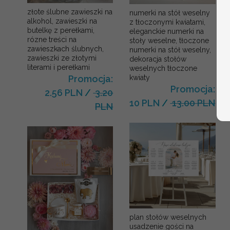
złote ślubne zawieszki na
numerki na stół weselny
alkohol, zawieszki na
z tłoczonymi kwiatami,
butelkę z perełkami,
eleganckie numerki na
rózne treści na
stoły weselne, tłoczone
zawieszkach ślubnych,
numerki na stół weselny,
zawieszki ze złotymi
dekoracja stołów
literami i perełkami
weselnych tłoczone
kwiaty
Promocja:
Promocja:
2.56 PLN
/
3.20
10 PLN
/
13.00 PLN
PLN
plan stołów weselnych
usadzenie gości na