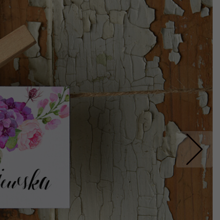
Nastepne