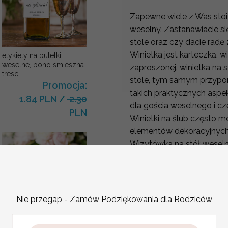
Zapewne wiele z Was stoi
weselny. Zastanawiacie się
stole oraz czy dacie radę
Winietka jest karteczką, w
etykiety na butelki
weselne, boho smieszna
zaproszonej. winietka na 
tresc
stole, tym samym przypo
Promocja:
takich praktycznych aspe
1.84 PLN
/
2.30
dla gościa weselnego i cz
PLN
Winietki na ślub często 
elementów dekoracyjnyc
Wizytówka na stół weseln
walory dekoracyjne. Wyst
ślubne do stylu i kolorys
dekoracjami.
Nie przegap - Zamów Podziękowania dla Rodziców
karteczki ślubne winietki
Proste winietki z grafik
weselne
Wymiar winietki: około
9cm szer
Promocja: