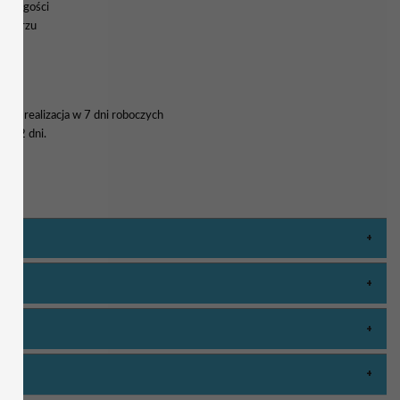
nych gości
rmularzu
a i realizacja w 7 dni roboczych
 1-2 dni.