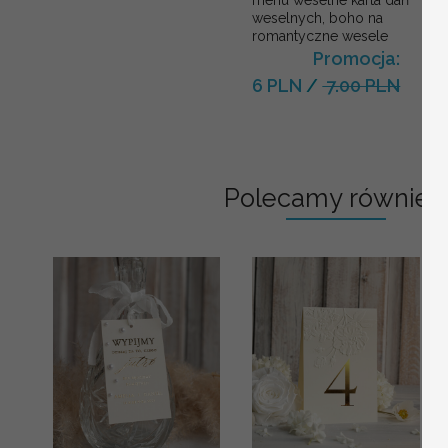
weselnych, boho na
romantyczne wesele
Promocja:
6 PLN
/
7.00 PLN
Polecamy również: