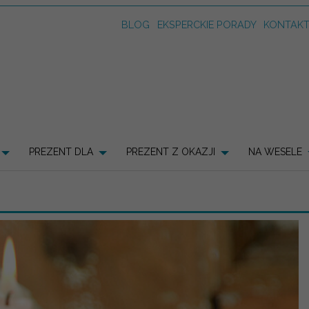
BLOG
EKSPERCKIE PORADY
KONTAK
PREZENT DLA
PREZENT Z OKAZJI
NA WESELE