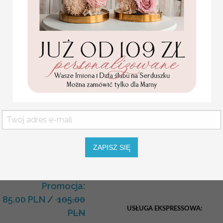
Numery na stół dopasowa
Dodatki ślubne dopasowa
Różnorodne wzory numer
do wystroju i charakteru S
Oferujemy tabliczki na st
numery na stół weselny z a
weselny, numerki na stoły
nowoczesne welurowe stoj
NUMEREK NA STÓŁ
Piękne numerki na stół weselny.
Jest to oryginalna i nowoczesna 
Statuetka pamiątka
Pierwszej Komunii w
WYMIARY
: około 10cm x 15cm
ZAPISZ SIĘ
pudełku,
personalizowana
Jeśli na produkcie ma się znajdow
Pamiątka Komunijna
UWAGI podczas składania zamówi
opakowanie na pieniądze
Promocja:
85.00 PLN
/
105.00
USŁUGA EKSPRESSOWA:
PLN