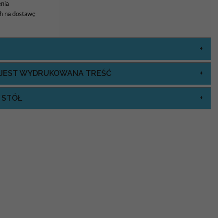
nia
8h na dostawę
J JEST WYDRUKOWANA TREŚĆ
 STÓŁ