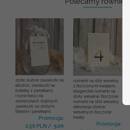
Polecamy również:
złote ślubne zawieszki na
numerki na stół weselny
alkohol, zawieszki na
z tłoczonymi kwiatami,
butelkę z perełkami,
eleganckie numerki na
rózne treści na
stoły weselne, tłoczone
zawieszkach ślubnych,
numerki na stół weselny,
zawieszki ze złotymi
dekoracja stołów
literami i perełkami
weselnych tłoczone
kwiaty
Promocja:
Promocja:
2.56 PLN
/
3.20