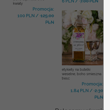
6 PLN
/
7.00 PLN
kwiaty
Promocja:
100 PLN
/
125.00
PLN
etykiety na butelki
weselne, boho smieszna
tresc
Promocja:
1.84 PLN
/
2.30
PLN