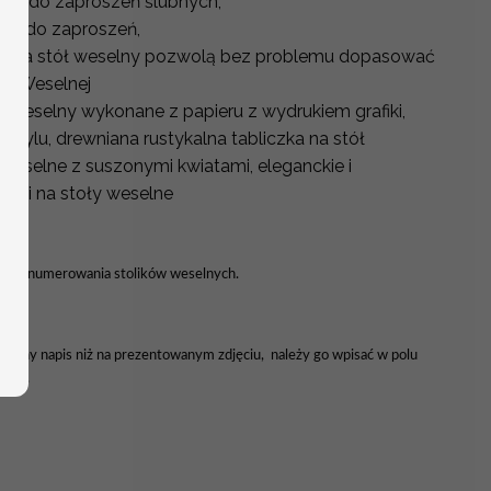
ne do zaproszeń ślubnych,
ne do zaproszeń,
y na stół weselny pozwolą bez problemu dopasować
ali Weselnej
ół weselny wykonane z papieru z wydrukiem grafiki,
krylu, drewniana rustykalna tabliczka na stół
 weselne z suszonymi kwiatami, eleganckie i
aki na stoły weselne
forma numerowania stolików weselnych.
ać inny napis niż na prezentowanym zdjęciu, należy go wpisać w polu
enia.