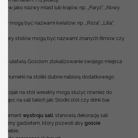
ołów jako nazwy miast lub krajów, np. „Paryż”, „Nowy
ów mogą być nazwami kwiatów, np. „Róża”, „Lilia”,
umery stołów mogą być nazwami znanych filmów czy
selne ułatwią Gościom zlokalizowanie swojego miejsca
 że numerki na stoliki ślubne nabiorą dodatkowego
 stojak na stół weselny mogą służyć również do
jsc na sali takich jak: Słodki stół czy drink bar.
i element
wystroju sali
, stanowią dekorację sali
aktyczny gadżetem, który pozwoli aby
goście
la siebie.