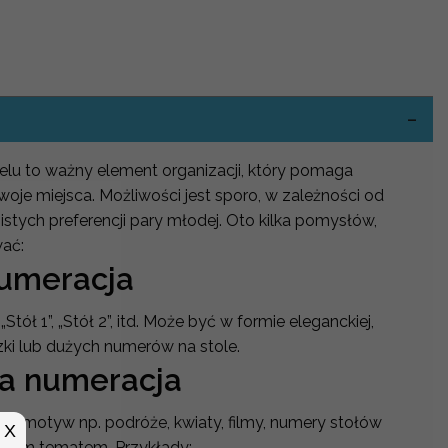
-
lu to ważny element organizacji, który pomaga
woje miejsca. Możliwości jest sporo, w zależności od
istych preferencji pary młodej. Oto kilka pomysłów,
wać:
numeracja
„Stół 1”, „Stół 2”, itd. Może być w formie eleganckiej,
zki lub dużych numerów na stole.
a numeracja
ony motyw np. podróże, kwiaty, filmy, numery stołów
X
 tym tematem. Przykłady: