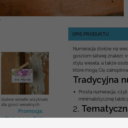
-
OPIS PRODUKTU
Numeracja stołów na wese
gościom łatwiej znaleźć s
stylu wesela, a także osob
które mogą Cię zainspiro
Tradycyjna 
Prosta numeracja, czyli 
minimalistycznej tablic
ślubne winietki wizytówki
dla gości weselnych
2.
Tematyczn
Promocja:
2 PLN
/
2.50 PLN
Jeśli wesele ma określ
mogą być powiązane z