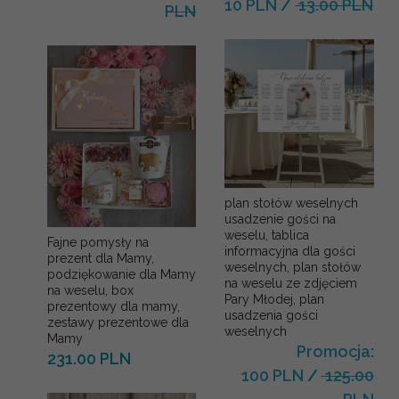
10 PLN
/
13.00 PLN
PLN
plan stołów weselnych
usadzenie gości na
weselu, tablica
Fajne pomysły na
informacyjna dla gości
prezent dla Mamy,
weselnych, plan stołów
podziękowanie dla Mamy
na weselu ze zdjęciem
na weselu, box
Pary Młodej, plan
prezentowy dla mamy,
usadzenia gości
zestawy prezentowe dla
weselnych
Mamy
Promocja:
231.00 PLN
100 PLN
/
125.00