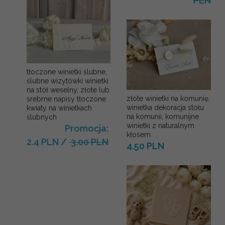
PLN
tłoczone winietki ślubne,
ślubne wizytówki winietki
na stół weselny, złote lub
złote winietki na komunię,
srebrne napisy tłoczone
winietka dekoracja stołu
kwiaty na winietkach
na komunii, komunijne
ślubnych
winietki z naturalnym
Promocja:
kłosem
2.4 PLN
/
3.00 PLN
4.50 PLN