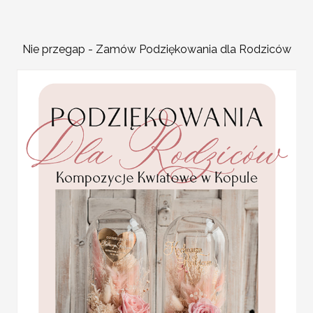
Podróże
– numery st
Jork”, „Tokyo”.
Nie przegap - Zamów Podziękowania dla Rodziców
Kwiaty
– numery stoł
„Tulipan”.
Filmy lub książki
– n
postaci z literatury.
karteczki ślubne winietki
weselne
Promocja:
numerki na stół stoły we
2 PLN
/
2.50 PLN
na sali weselnej.
Wyjątkowa grafika sprawi,
uroku.
Spersonalizowane numerek
oznaczenia dodatkowych mie
Numeracja stołów stanow
weselnej jak i również pr
weselni
znaleźli miejsce d