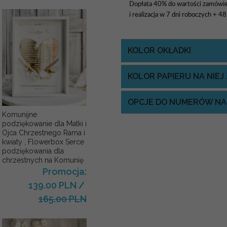
Dopłata 40% do wartości zamówie
i realizacja w 7 dni roboczych + 4
KOLOR OKŁADKI
KOLOR PAPIERU NA NIE
OPCJE DO NUMERÓW NA
Komunijne
podziękowanie dla Matki i
Ojca Chrzestnego Rama i
kwiaty , Flowerbox Serce
podziękowania dla
chrzestnych na Komunię
Promocja:
139.00 PLN
/
165.00 PLN