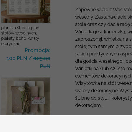
Zapewne wiele z Was stoi
weselny. Zastanawiacie się
stole oraz czy dacie radę
plansza ślubna plan
Winietka jest karteczką, w
stołów weselnych,
plakaty boho kwiaty
zaproszonej. winietka na 
eteryczne
stole, tym samym przypo
Promocja:
takich praktycznych aspe
100 PLN
/
125.00
dla gościa weselnego i cz
PLN
Winietki na ślub często 
elementów dekoracyjnyc
Wizytówka na stół weseln
walory dekoracyjne. Wyst
ślubne do stylu i kolorys
dekoracjami.
ręcznie robione winietki
Proste winietki z grafikami w styl
ślubne wizytówki dla