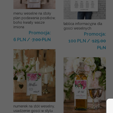
menu weselne na stoły
plan podawania posiłków,
boho kwiaty wasze
tablica informacyjna dla
imiona
gości weselnych
Promocja:
Promocja:
6 PLN
/
7.00 PLN
100 PLN
/
125.00
PLN
numerek na stół weselny,
usadzenie gosci w stylu