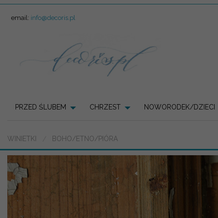
email:
info@decoris.pl
PRZED ŚLUBEM
CHRZEST
NOWORODEK/DZIECI
WINIETKI
BOHO/ETNO/PIÓRA