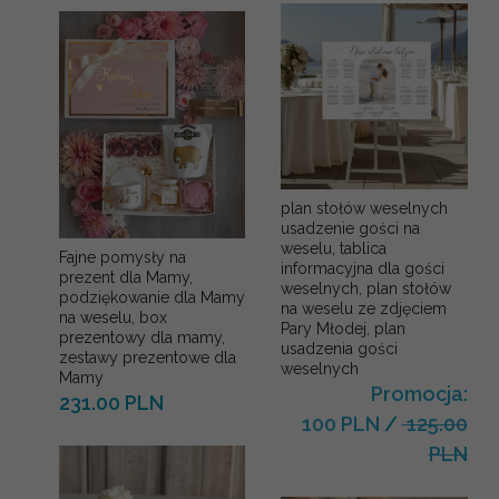
plan stołów weselnych
usadzenie gości na
weselu, tablica
Fajne pomysły na
informacyjna dla gości
prezent dla Mamy,
weselnych, plan stołów
podziękowanie dla Mamy
na weselu ze zdjęciem
na weselu, box
Pary Młodej, plan
prezentowy dla mamy,
usadzenia gości
zestawy prezentowe dla
weselnych
Mamy
Promocja:
231.00 PLN
100 PLN
/
125.00
PLN