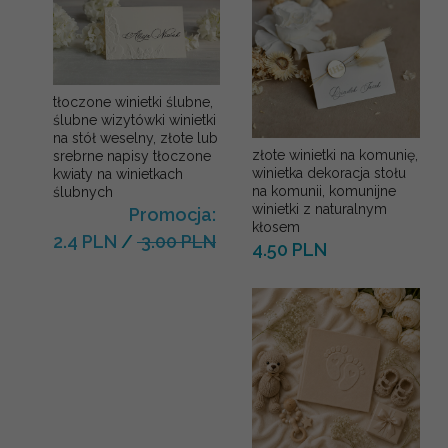
tłoczone winietki ślubne,
ślubne wizytówki winietki
na stół weselny, złote lub
złote winietki na komunię,
srebrne napisy tłoczone
winietka dekoracja stołu
kwiaty na winietkach
na komunii, komunijne
ślubnych
winietki z naturalnym
Promocja:
kłosem
2.4 PLN
/
3.00 PLN
4.50 PLN