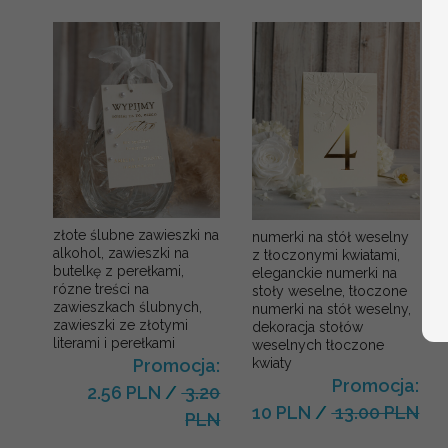
złote ślubne zawieszki na
numerki na stół weselny
alkohol, zawieszki na
z tłoczonymi kwiatami,
butelkę z perełkami,
eleganckie numerki na
rózne treści na
stoły weselne, tłoczone
zawieszkach ślubnych,
numerki na stół weselny,
zawieszki ze złotymi
dekoracja stołów
literami i perełkami
weselnych tłoczone
kwiaty
Promocja:
Promocja:
2.56 PLN
/
3.20
10 PLN
/
13.00 PLN
PLN