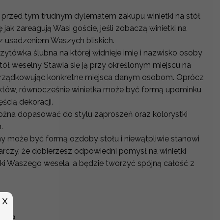
 przed tym trudnym dylematem zakupu winietki na stół
 jak zareagują Wasi goście, jeśli zobaczą winietki na
 z usadzeniem Waszych bliskich.
izytówka ślubna na której widnieje imię i nazwisko osoby
stół weselny Stawia się ją przy określonym miejscu na
rządkowując konkretne miejsca danym osobom. Oprócz
któw, równocześnie winietka może być formą upominku
ęścią dekoracji.
można dopasować do stylu zaproszeń oraz kolorystki
h.
y może być formą ozdoby stołu i niewątpliwie stanowi
arczy, że dobierzesz odpowiedni pomysł na winietki
tyki Waszego wesela, a będzie tworzyć spójną całość z
X
u biho