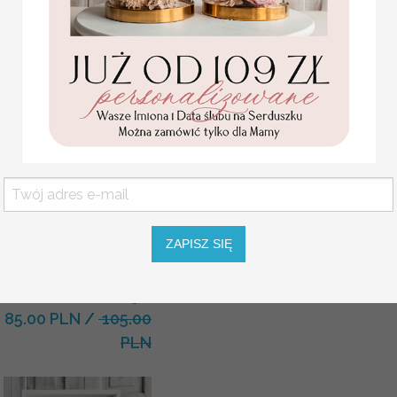
OPCJE WINIETKI
SZNUREK
Statuetka pamiątka
Pierwszej Komunii w
pudełku,
personalizowana
ZAPISZ SIĘ
Pamiątka Komunijna
opakowanie na pieniądze
Promocja:
85.00 PLN
/
105.00
PLN