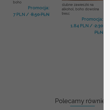
boho
ślubne zawieszki na
Promocja:
alkohol, boho dowolna
tresc
7 PLN
/
8.50 PLN
Promocja:
1.84 PLN
/
2.30
PLN
Polecamy również: