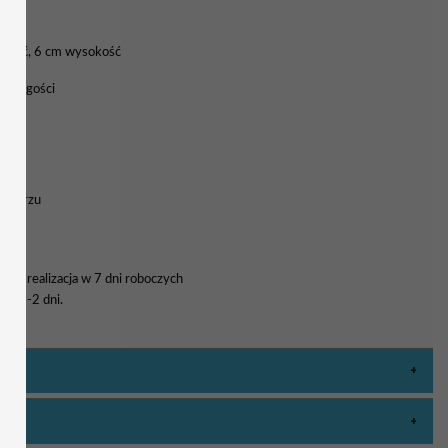
okość, 6 cm wysokość
nych gości
rmularzu
a i realizacja w 7 dni roboczych
wa 1-2 dni.