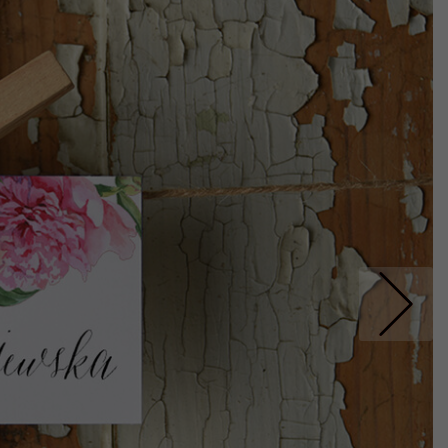
Nastepne