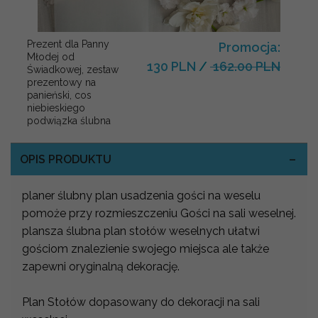
Prezent dla Panny
Promocja:
Młodej od
130 PLN
/
162.00 PLN
Świadkowej, zestaw
prezentowy na
panieński, cos
niebieskiego
podwiązka ślubna
OPIS PRODUKTU
planer ślubny plan usadzenia gości na weselu
pomoże przy rozmieszczeniu Gości na sali weselnej.
plansza ślubna plan stołów weselnych ułatwi
gościom znalezienie swojego miejsca ale także
zapewni oryginalną dekorację.
Plan Stołów dopasowany do dekoracji na sali