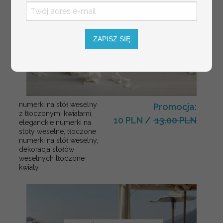
ZAPISZ SIĘ
numerki na stół weselny
Promocja:
z tłoczonymi kwiatami,
10 PLN
/
13.00 PLN
eleganckie numerki na
stoły weselne, tłoczone
numerki na stół weselny,
dekoracja stołów
weselnych tłoczone
kwiaty