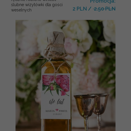
Promocja:
ślubne wizytówki dla gości
2 PLN
/
2.50 PLN
weselnych