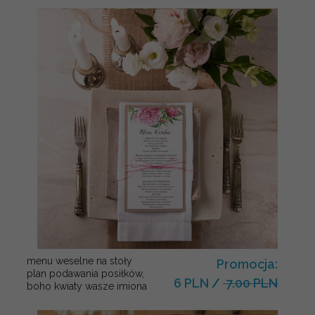
menu weselne na stoły
Promocja:
plan podawania posiłków,
6 PLN
/
7.00 PLN
boho kwiaty wasze imiona