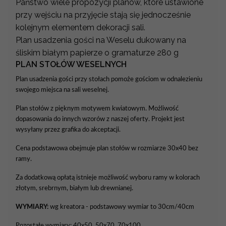
Państwo wiele propozycji planów, które ustawione
przy wejściu na przyjęcie stają się jednocześnie
kolejnym elementem dekoracji sali.
Plan usadzenia gości na Weselu dukowany na
śliskim białym papierze o gramaturze 280 g
PLAN STOŁÓW WESELNYCH
Plan usadzenia gości przy stołach pomoże gościom w odnalezieniu
swojego miejsca na sali weselnej.
Plan stołów z pięknym motywem kwiatowym. Możliwość
dopasowania do innych wzorów z naszej oferty. Projekt jest
wysyłany przez grafika do akceptacji.
Cena podstawowa obejmuje plan stołów w rozmiarze 30x40 bez
ramy.
Za dodatkową opłatą istnieje możliwość wyboru ramy w kolorach
złotym, srebrnym, białym lub drewnianej.
WYMIARY:
wg kreatora - podstawowy wymiar to 30cm/40cm
Pozostałe wymiary: 40x50, 50x70, 70x100