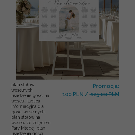
plan stołów
Promocja:
weselnych
100 PLN
/
125.00 PLN
usadzenie gości na
weselu, tablica
informacyjna dla
gości weselnych,
plan stołów na
weselu ze zdjęciem
Pary Młodej, plan
usadzenia gości