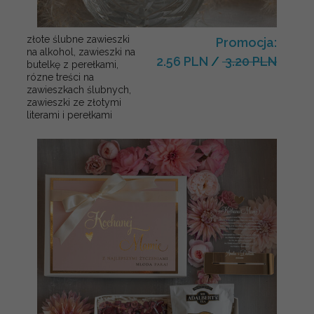
złote ślubne zawieszki
Promocja:
na alkohol, zawieszki na
2.56 PLN
/
3.20 PLN
butelkę z perełkami,
rózne treści na
zawieszkach ślubnych,
zawieszki ze złotymi
literami i perełkami