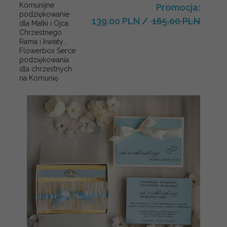
Komunijne
Promocja:
podziękowanie
139.00 PLN
/
165.00 PLN
dla Matki i Ojca
Chrzestnego
Rama i kwiaty ,
Flowerbox Serce
podziękowania
dla chrzestnych
na Komunię