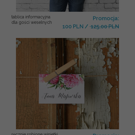
tablica informacyjna
Promocja:
dla gości weselnych
100 PLN
/
125.00 PLN
ręcznie robione winietki