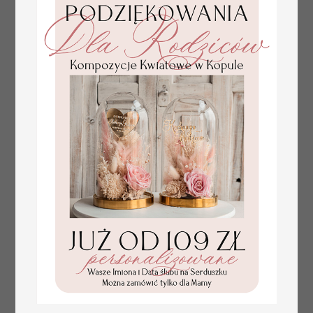
tłoczone winietki ślubne,
Promocja:
ślubne wizytówki winietki
2.4 PLN
/
3.00 PLN
na stół weselny, złote
lub srebrne napisy
tłoczone kwiaty na
winietkach ślubnych