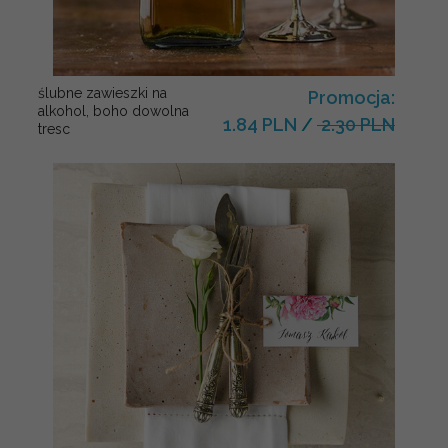
ślubne zawieszki na
Promocja:
alkohol, boho dowolna
1.84 PLN
/
2.30 PLN
tresc