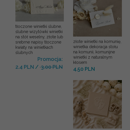
tłoczone winietki ślubne,
ślubne wizytówki winietki
na stół weselny, złote lub
złote winietki na komunię,
srebrne napisy tłoczone
winietka dekoracja stołu
kwiaty na winietkach
na komunii, komunijne
ślubnych
winietki z naturalnym
Promocja:
kłosem
2.4 PLN
/
3.00 PLN
4.50 PLN