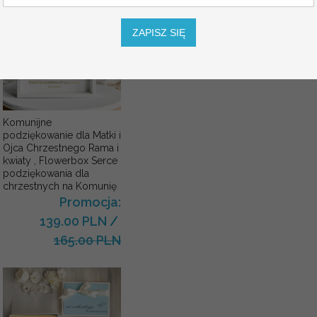
SZNUREK
ZAPISZ SIĘ
Komunijne
podziękowanie dla Matki i
Ojca Chrzestnego Rama i
kwiaty , Flowerbox Serce
podziękowania dla
chrzestnych na Komunię
Promocja:
139.00 PLN
/
165.00 PLN