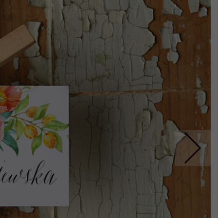
Nastepne