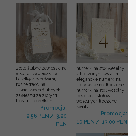
złote ślubne zawieszki na
numerki na stół weselny
alkohol, zawieszki na
z tłoczonymi kwiatami,
butelkę z perełkami,
eleganckie numerki na
rózne treści na
stoły weselne, tłoczone
zawieszkach ślubnych,
numerki na stół weselny,
zawieszki ze złotymi
dekoracja stołów
literami i perełkami
weselnych tłoczone
kwiaty
Promocja:
Promocja:
2.56 PLN
/
3.20
10 PLN
/
13.00 PLN
PLN