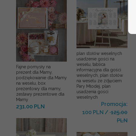
plan stołów weselnych
usadzenie gości na
weselu, tablica
Fajne pomysły na
informacyjna dla gości
prezent dla Mamy,
weselnych, plan stołów
podziękowanie dla Mamy
na weselu ze zdjęciem
na weselu, box
Pary Młodej, plan
prezentowy dla mamy,
usadzenia gości
zestawy prezentowe dla
weselnych
Mamy
Promocja:
231.00 PLN
100 PLN
/
125.00
PLN