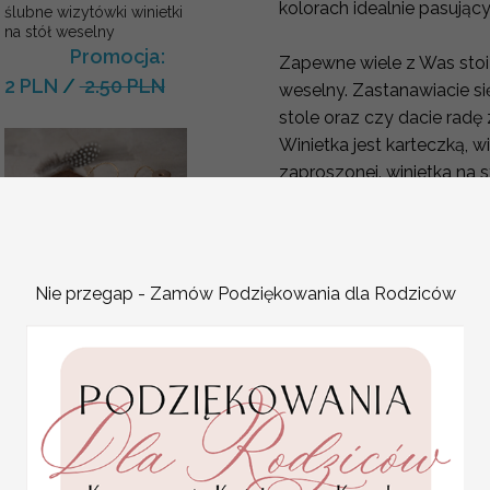
kolorach idealnie pasują
ślubne wizytówki winietki
na stół weselny
Promocja:
Zapewne wiele z Was stoi
2 PLN
/
2.50 PLN
weselny. Zastanawiacie się
stole oraz czy dacie radę
Winietka jest karteczką, w
zaproszonej. winietka na 
stole, tym samym przypo
takich praktycznych aspe
dla gościa weselnego i cz
karteczki ślubne winietki
Winietki na ślub często 
weselne
Nie przegap - Zamów Podziękowania dla Rodziców
elementów dekoracyjnyc
Promocja:
Wizytówka na stół weseln
2 PLN
/
2.50 PLN
walory dekoracyjne. Wyst
ślubne do stylu i kolorys
dekoracjami.
Winietki