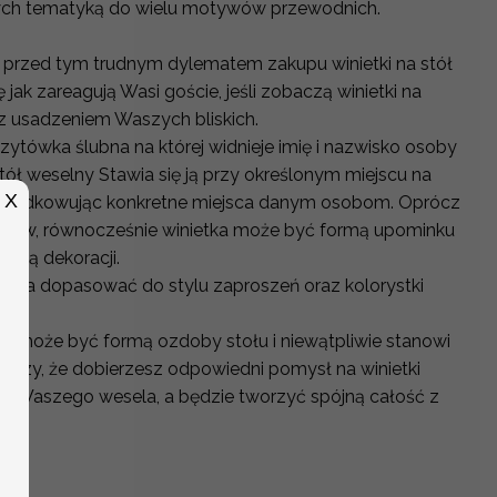
cych tematyką do wielu motywów przewodnich.
 przed tym trudnym dylematem zakupu winietki na stół
 jak zareagują Wasi goście, jeśli zobaczą winietki na
 z usadzeniem Waszych bliskich.
izytówka ślubna na której widnieje imię i nazwisko osoby
stół weselny Stawia się ją przy określonym miejscu na
X
rządkowując konkretne miejsca danym osobom. Oprócz
któw, równocześnie winietka może być formą upominku
ęścią dekoracji.
można dopasować do stylu zaproszeń oraz kolorystki
h.
y może być formą ozdoby stołu i niewątpliwie stanowi
arczy, że dobierzesz odpowiedni pomysł na winietki
tyki Waszego wesela, a będzie tworzyć spójną całość z