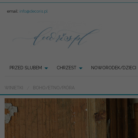
email:
info@decoris.pl
PRZED ŚLUBEM
CHRZEST
NOWORODEK/DZIECI
WINIETKI
BOHO/ETNO/PIÓRA