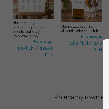
planer ślubny plan
ślubne zawieszki na
usadzenia gości na
alkohol, boho wasz tekst
weselu, boho styl
Promocja:
kolorowe kwiaty
Promocja:
1.84 PLN
/
2.30
100 PLN
/
125.00
PLN
PLN
Polecamy również: