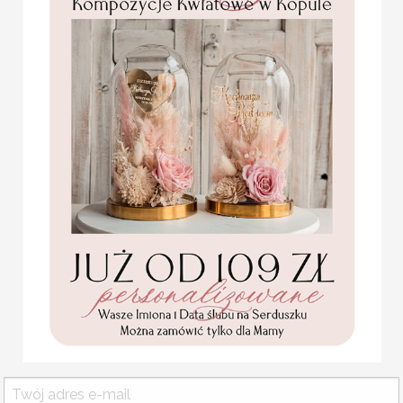
Wymiar:
zależny od wybranej opcj
Lista gości:
należy dołączyć ją w f
Minimalna ilość: 20 sztuk
Usługa ekspress:
Dopłata 40% do wartości zamówie
i realizacja w 7 dni roboczych + 4
Statuetka pamiątka
Pierwszej Komunii w
pudełku,
personalizowana
Pamiątka Komunijna
opakowanie na pieniądze
Promocja:
KOLOR OKŁADKI
85.00 PLN
/
105.00
PLN
KOLOR SZNURKA
OPCJE WINIETKI