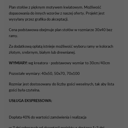
Plan stołów z pięknym motywem kwiatowym. Możliwość
dopasowania do innych wzorów z naszej oferty. Projekt jest
wysyłany przez grafika do akceptacji.
Cena podstawowa obejmuje plan stołów w rozmiarze 30x40 bez
ramy.
Za dodatkową opłatą istnieje możliwość wyboru ramy w kolorach
złotym, srebrnym, białym lub drewnianej.
WYMIARY:
wg kreatora - podstawowy wymiar to 30cm/40cm
Pozostałe wymiary: 40x50, 50x70, 70x100
Rozmiar jest dostosowany do liczby gości weselnych, tak aby lista
gości była czytelna.
USŁUGA EKSPRESSOWA:
Dopłata 40% do wartości zamówienia i realizacja
w 7 dni roboczych od akceptacji projektu + dostawa 1-2 dni.