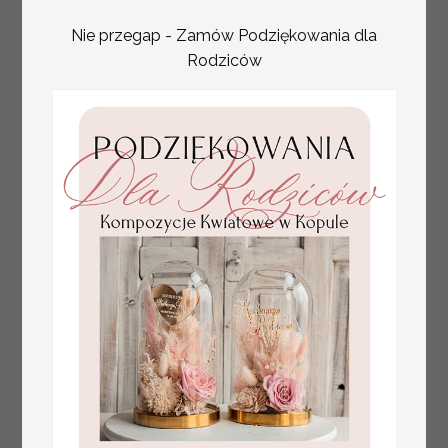
numerki na stół weselny
Promocja:
Nie przegap - Zamów Podziękowania dla
z tłoczonymi kwiatami,
10 PLN
/
13.00 PLN
eleganckie numerki na
Rodziców
stoły weselne, tłoczone
numerki na stół weselny,
dekoracja stołów
weselnych tłoczone
kwiaty