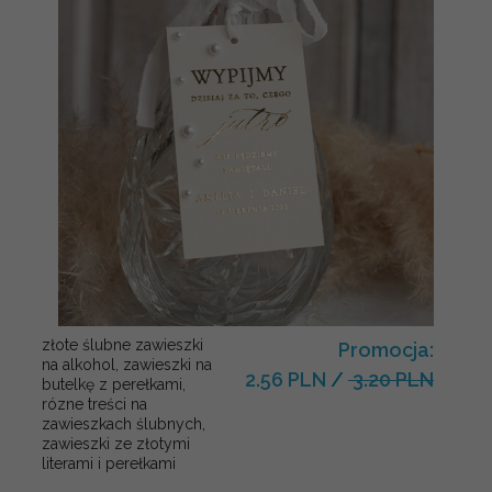
złote ślubne zawieszki
Promocja:
na alkohol, zawieszki na
2.56 PLN
/
3.20 PLN
butelkę z perełkami,
rózne treści na
zawieszkach ślubnych,
zawieszki ze złotymi
literami i perełkami