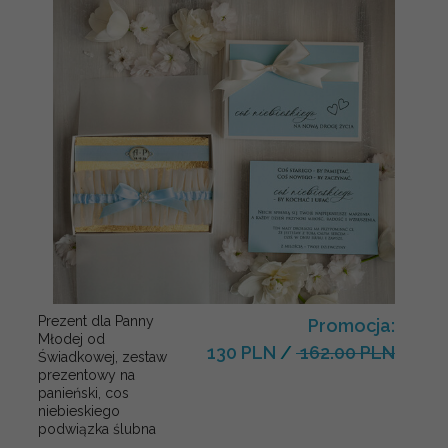
Prezent dla Panny
Promocja:
Młodej od
130 PLN
/
162.00 PLN
Świadkowej, zestaw
prezentowy na
panieński, cos
niebieskiego
podwiązka ślubna