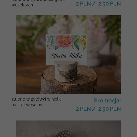
2 PLN
/
2.50 PLN
weselnych
ślubne wizytówki winietki
Promocja:
na stół weselny
2 PLN
/
2.50 PLN