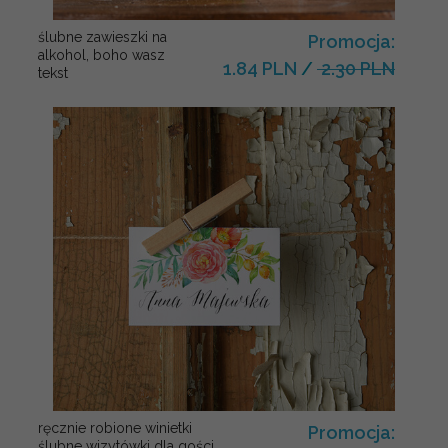
ślubne zawieszki na
Promocja:
alkohol, boho wasz
1.84 PLN
/
2.30 PLN
tekst
ręcznie robione winietki
Promocja:
ślubne wizytówki dla gości