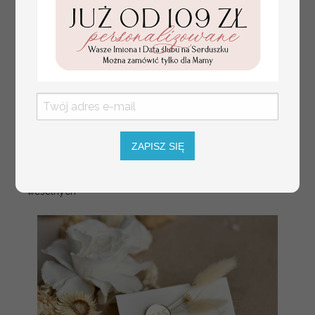
plan stołów
Promocja:
weselnych
100 PLN
/
125.00 PLN
usadzenie gości na
weselu, tablica
informacyjna dla
gości weselnych,
plan stołów na
ZAPISZ SIĘ
weselu ze zdjęciem
Pary Młodej, plan
usadzenia gości
weselnych