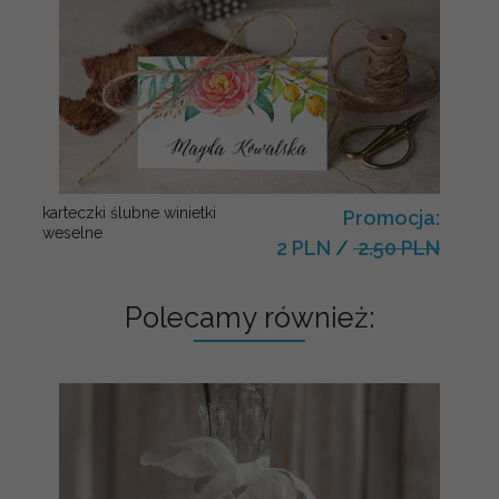
karteczki ślubne winietki
Promocja:
weselne
2 PLN
/
2.50 PLN
Polecamy również: