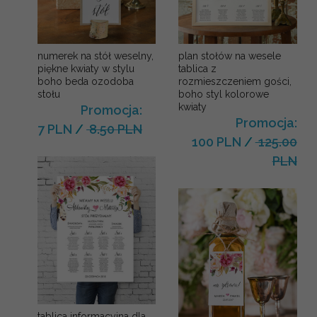
plan stołów na wesele
numerek na stół weselny,
tablica z
piękne kwiaty w stylu
rozmieszczeniem gości,
boho beda ozodoba
boho styl kolorowe
stołu
kwiaty
Promocja:
Promocja:
7 PLN
/
8.50 PLN
100 PLN
/
125.00
PLN
tablica informacyjna dla