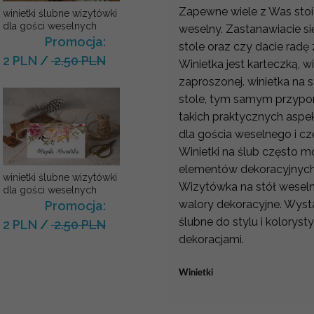
Zapewne wiele z Was stoi
winietki ślubne wizytówki
dla gości weselnych
weselny. Zastanawiacie się
Promocja:
stole oraz czy dacie radę
2 PLN
/
2.50 PLN
Winietka jest karteczką, w
zaproszonej. winietka na 
stole, tym samym przypo
takich praktycznych aspe
dla gościa weselnego i cz
Winietki na ślub często 
elementów dekoracyjnyc
winietki ślubne wizytówki
Wizytówka na stół weseln
dla gości weselnych
walory dekoracyjne. Wyst
Promocja:
ślubne do stylu i kolorys
2 PLN
/
2.50 PLN
dekoracjami.
Winietki