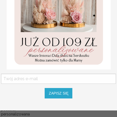
ZAPISZ SIĘ
Statuetka pamiątka
Pierwszej Komunii w
pudełku,
personalizowana