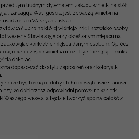
 przed tym trudnym dylematem zakupu winietki na stół
 jak zareagują Wasi goście, jeśli zobaczą winietki na
 z usadzeniem Waszych bliskich.
izytówka ślubna na której widnieje imię i nazwisko osoby
stół weselny Stawia się ją przy określonym miejscu na
rządkowując konkretne miejsca danym osobom. Oprócz
któw, równocześnie winietka może być formą upominku
ęścią dekoracji.
można dopasować do stylu zaproszeń oraz kolorystki
h.
y może być formą ozdoby stołu i niewątpliwie stanowi
arczy, że dobierzesz odpowiedni pomysł na winietki
tyki Waszego wesela, a będzie tworzyć spójną całość z