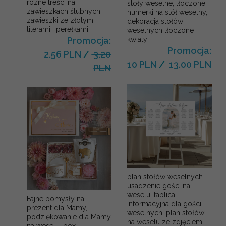
rózne treści na
stoły weselne, tłoczone
zawieszkach ślubnych,
numerki na stół weselny,
zawieszki ze złotymi
dekoracja stołów
literami i perełkami
weselnych tłoczone
kwiaty
Promocja:
Promocja:
2.56 PLN
/
3.20
10 PLN
/
13.00 PLN
PLN
plan stołów weselnych
usadzenie gości na
weselu, tablica
Fajne pomysły na
informacyjna dla gości
prezent dla Mamy,
weselnych, plan stołów
podziękowanie dla Mamy
na weselu ze zdjęciem