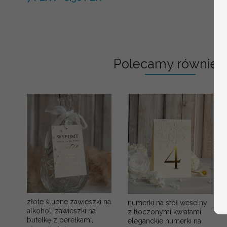
Polecamy również:
złote ślubne zawieszki na
numerki na stół weselny
alkohol, zawieszki na
z tłoczonymi kwiatami,
butelkę z perełkami,
eleganckie numerki na