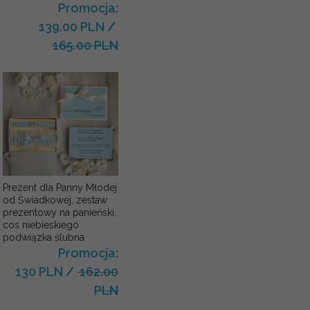
Promocja:
139.00 PLN
/
165.00 PLN
Prezent dla Panny Młodej
od Świadkowej, zestaw
prezentowy na panieński,
cos niebieskiego
podwiązka ślubna
Promocja:
130 PLN
/
162.00
PLN