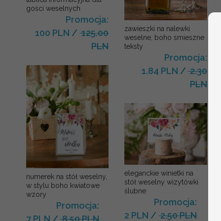
gości weselnych
Promocja:
zawieszki na nalewki
100 PLN
/
125.00
weselne, boho smieszne
PLN
teksty
Promocja:
1.84 PLN
/
2.30
PLN
eleganckie winietki na
numerek na stół weselny,
stół weselny wizytówki
w stylu boho kwiatowe
ślubne
wzory
Promocja:
Promocja:
2 PLN
/
2.50 PLN
7 PLN
/
8.50 PLN