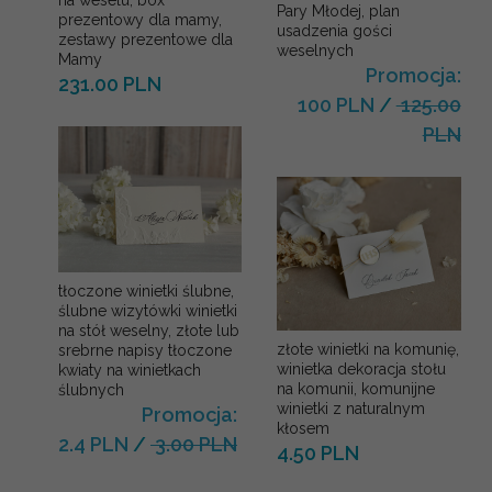
na weselu, box
Pary Młodej, plan
prezentowy dla mamy,
usadzenia gości
zestawy prezentowe dla
weselnych
Mamy
Promocja:
231.00 PLN
100 PLN
/
125.00
PLN
tłoczone winietki ślubne,
ślubne wizytówki winietki
na stół weselny, złote lub
złote winietki na komunię,
srebrne napisy tłoczone
winietka dekoracja stołu
kwiaty na winietkach
na komunii, komunijne
ślubnych
winietki z naturalnym
Promocja:
kłosem
2.4 PLN
/
3.00 PLN
4.50 PLN