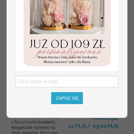
ZAPISZ SIĘ
numerki na stół weselny
Promocja:
z tłoczonymi kwiatami,
10 PLN
/
13.00 PLN
eleganckie numerki na
stoły weselne, tłoczone