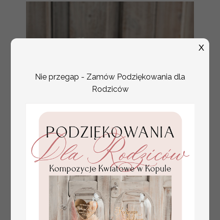
X
Nie przegap - Zamów Podziękowania dla
Rodziców
tłoczone winietki ślubne,
Promocja:
ślubne wizytówki winietki
2.4 PLN
/
3.00 PLN
na stół weselny, złote
lub srebrne napisy
tłoczone kwiaty na
winietkach ślubnych