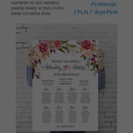
numerek na stół weselny,
Promocja:
piękne kwiaty w stylu boho
7 PLN
/
8.50 PLN
beda ozodoba stołu