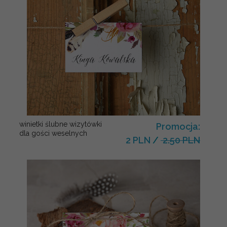
winietki ślubne wizytówki
Promocja:
dla gości weselnych
2 PLN
/
2.50 PLN