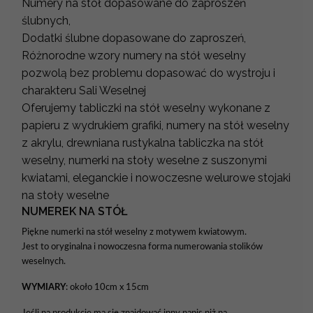
Numery na stół dopasowane do zaproszeń
ślubnych,
Dodatki ślubne dopasowane do zaproszeń,
Różnorodne wzory numery na stół weselny
pozwolą bez problemu dopasować do wystroju i
charakteru Sali Weselnej
Oferujemy tabliczki na stół weselny wykonane z
papieru z wydrukiem grafiki, numery na stół weselny
z akrylu, drewniana rustykalna tabliczka na stół
weselny, numerki na stoły weselne z suszonymi
kwiatami, eleganckie i nowoczesne welurowe stojaki
na stoły weselne
NUMEREK NA STÓŁ
Piękne numerki na stół weselny z motywem kwiatowym.
Jest to oryginalna i nowoczesna forma numerowania stolików
weselnych.
WYMIARY
: około 10cm x 15cm
Jeśli na produkcie ma się znajdować inny napis niż na