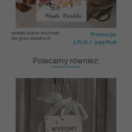
winietki ślubne wizytówki
Promocja:
dla gości weselnych
2 PLN
/
2.50 PLN
Polecamy również: