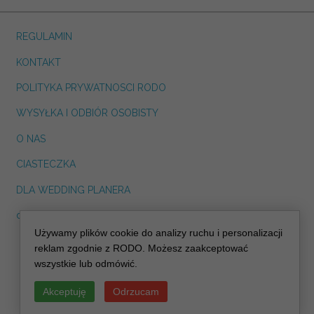
REGULAMIN
KONTAKT
POLITYKA PRYWATNOSCI RODO
WYSYŁKA I ODBIÓR OSOBISTY
O NAS
CIASTECZKA
DLA WEDDING PLANERA
dreskot.com
Używamy plików cookie do analizy ruchu i personalizacji
info@decoris.pl
reklam zgodnie z RODO. Możesz zaakceptować
wszystkie lub odmówić.
Akceptuję
Odrzucam