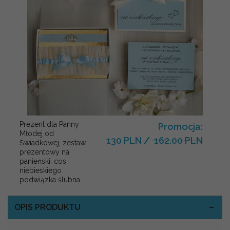
Prezent dla Panny
Promocja:
Młodej od
130 PLN
/
162.00 PLN
Świadkowej, zestaw
prezentowy na
panieński, cos
niebieskiego
podwiązka ślubna
OPIS PRODUKTU