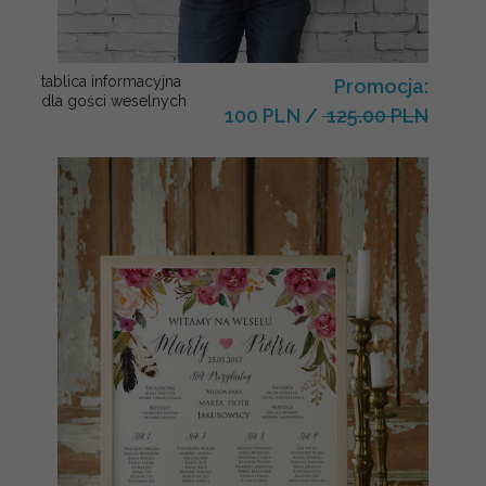
tablica informacyjna
Promocja:
dla gości weselnych
100 PLN
/
125.00 PLN