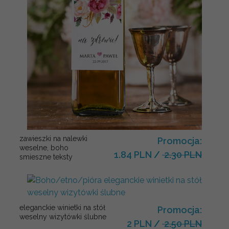
zawieszki na nalewki
Promocja:
weselne, boho
1.84 PLN
/
2.30 PLN
smieszne teksty
eleganckie winietki na stół
Promocja:
weselny wizytówki ślubne
2 PLN
/
2.50 PLN