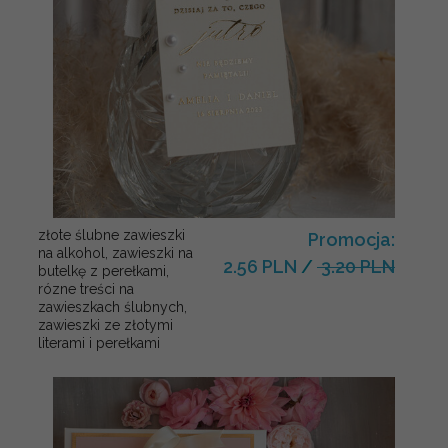
złote ślubne zawieszki
Promocja:
na alkohol, zawieszki na
2.56 PLN
/
3.20 PLN
butelkę z perełkami,
rózne treści na
zawieszkach ślubnych,
zawieszki ze złotymi
literami i perełkami