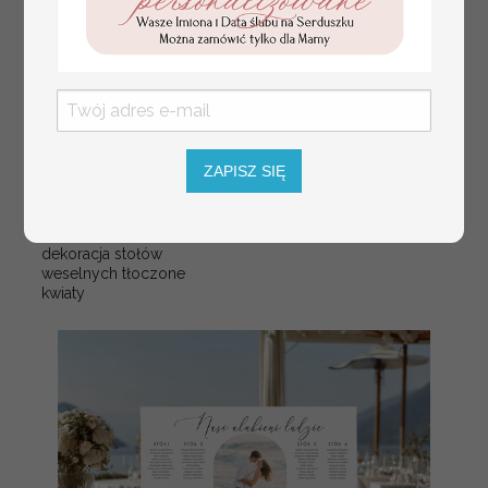
numerki na stół weselny
Promocja:
ZAPISZ SIĘ
z tłoczonymi kwiatami,
10 PLN
/
13.00 PLN
eleganckie numerki na
stoły weselne, tłoczone
numerki na stół weselny,
dekoracja stołów
weselnych tłoczone
kwiaty