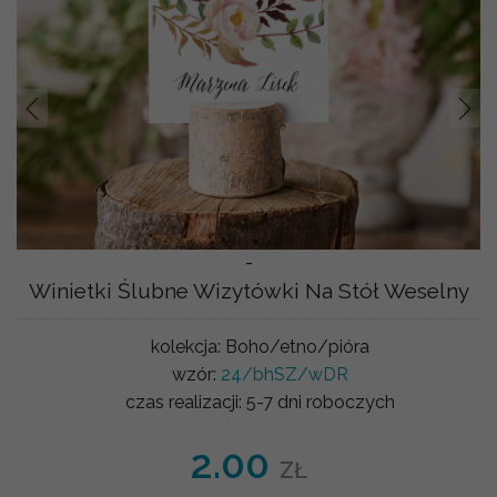
Prev
Nast
-
Winietki Ślubne Wizytówki Na Stół Weselny
kolekcja:
Boho/etno/pióra
wzór:
24/bhSZ/wDR
czas realizacji:
5-7 dni roboczych
2.00
ZŁ