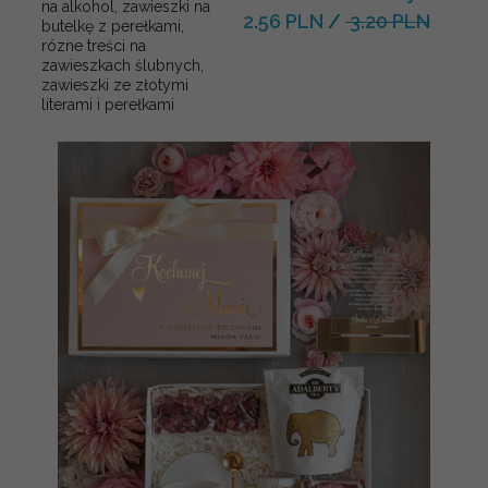
na alkohol, zawieszki na
2.56 PLN
/
3.20 PLN
butelkę z perełkami,
rózne treści na
zawieszkach ślubnych,
zawieszki ze złotymi
literami i perełkami