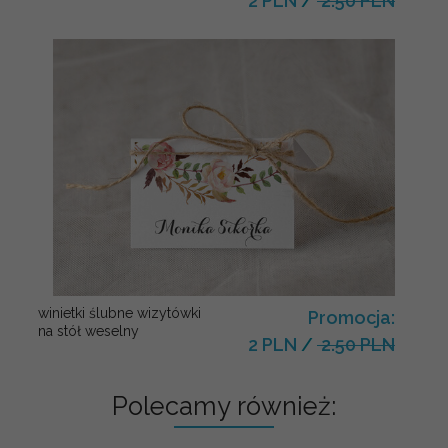
2 PLN
/
2.50 PLN
winietki ślubne wizytówki
Promocja:
na stół weselny
2 PLN
/
2.50 PLN
Polecamy również: