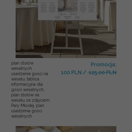
plan stołów
Promocja:
weselnych
100 PLN
/
125.00 PLN
usadzenie gości na
weselu, tablica
informacyjna dla
gości weselnych,
plan stołów na
weselu ze zdjęciem
Pary Młodej, plan
usadzenia gości
weselnych