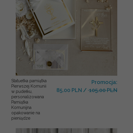
Statuetka pamiątka
Promocja:
Pierwszej Komunii
85.00 PLN
/
105.00 PLN
w pudełku,
personalizowana
Pamiątka
Komunijna
opakowanie na
pieniądze