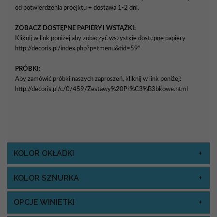
od potwierdzenia proejktu + dostawa 1-2 dni.
ZOBACZ DOSTĘPNE PAPIERY I WSTĄŻKI:
Kliknij w link poniżej aby zobaczyć wszystkie dostępne papiery
http://decoris.pl/index.php?p=tmenu&tid=59"
PRÓBKI:
Aby zamówić próbki naszych zaproszeń, kliknij w link poniżej:
http://decoris.pl/c/0/459/Zestawy%20Pr%C3%B3bkowe.html
KOLOR OKŁADKI
KOLOR SZNURKA
OPCJE WINIETKI