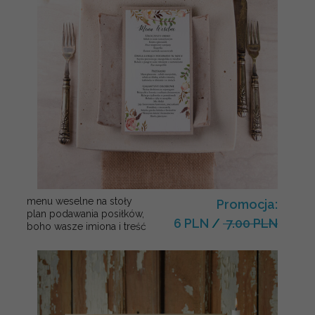
menu weselne na stoły
Promocja:
plan podawania posiłków,
6 PLN
/
7.00 PLN
boho wasze imiona i treść