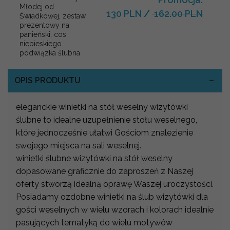
Młodej od
130 PLN
/
162.00 PLN
Świadkowej, zestaw
prezentowy na
panieński, cos
niebieskiego
podwiązka ślubna
OPIS PRODUKTU
eleganckie winietki na stół weselny wizytówki
ślubne to idealne uzupełnienie stołu weselnego,
które jednocześnie ułatwi Gościom znalezienie
swojego miejsca na sali weselnej.
winietki ślubne wizytówki na stół weselny
dopasowane graficznie do zaproszeń z Naszej
oferty stworzą idealną oprawę Waszej uroczystości.
Posiadamy ozdobne winietki na ślub wizytówki dla
gości weselnych w wielu wzorach i kolorach idealnie
pasujących tematyką do wielu motywów