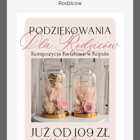
Rodziców
tłoczone winietki ślubne,
Promocja:
ślubne wizytówki winietki
2.4 PLN
/
3.00 PLN
na stół weselny, złote
lub srebrne napisy
tłoczone kwiaty na
winietkach ślubnych