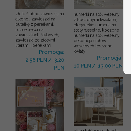
złote ślubne zawieszki na
numerki na stół weselny
alkohol, zawieszki na
z tłoczonymi kwiatami,
butelkę z perełkami,
eleganckie numerki na
rózne treści na
stoły weselne, tłoczone
zawieszkach ślubnych,
numerki na stół weselny,
zawieszki ze złotymi
dekoracja stołów
literami i perełkami
weselnych tłoczone
kwiaty
Promocja:
Promocja:
2.56 PLN
/
3.20
10 PLN
/
13.00 PLN
PLN
plan stołów weselnych