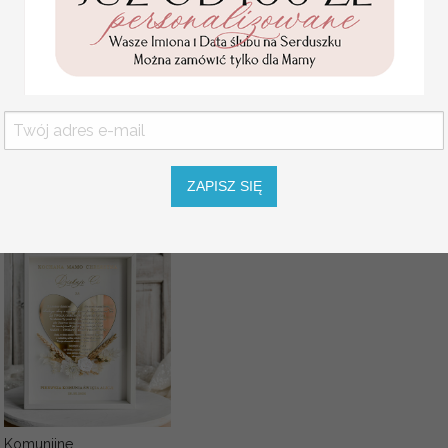
KOLOR OKŁADKI
Statuetka pamiątka
Pierwszej Komunii w
KOLOR SZNURKA
pudełku,
personalizowana
Pamiątka Komunijna
OPCJE WINIETKI
opakowanie na pieniądze
Promocja:
SZNUREK
85.00 PLN
/
105.00
ZAPISZ SIĘ
PLN
Komunijne