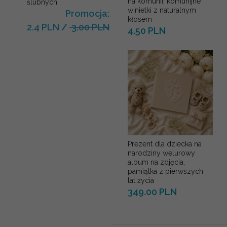
na komunii, komunijne
ślubnych
winietki z naturalnym
Promocja:
kłosem
2.4 PLN
/
3.00 PLN
4.50 PLN
Prezent dla dziecka na
narodziny welurowy
album na zdjęcia,
pamiątka z pierwszych
lat życia
349.00 PLN