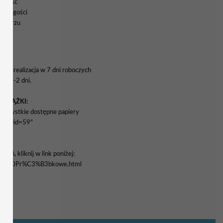
rokość
nych gości
rmularzu
a i realizacja w 7 dni roboczych
wa 1-2 dni.
WSTĄŻKI:
yć wszystkie dostępne papiery
enu&tid=59"
eń, kliknij w link poniżej:
stawy%20Pr%C3%B3bkowe.html