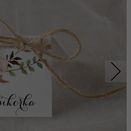
Nastepne