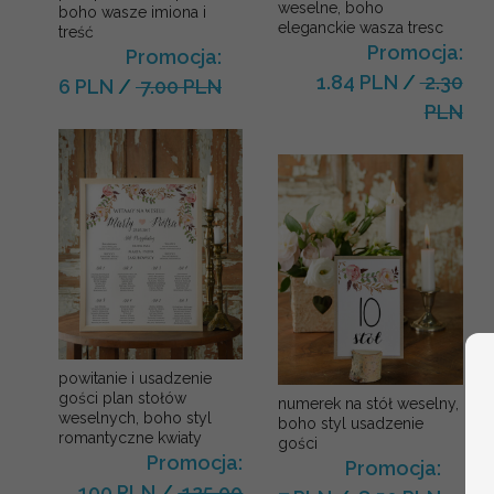
weselne, boho
boho wasze imiona i
eleganckie wasza tresc
treść
Promocja:
Promocja:
1.84 PLN
/
2.30
6 PLN
/
7.00 PLN
PLN
powitanie i usadzenie
gości plan stołów
numerek na stół weselny,
weselnych, boho styl
boho styl usadzenie
romantyczne kwiaty
gości
Promocja:
Promocja:
100 PLN
/
125.00