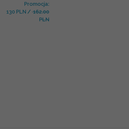
Promocja:
130 PLN
/
162.00
PLN