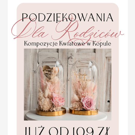
winietki ślubne wizytówki
Wymiar:
6cm wysokość 9 cm sze
na stół weselny
W cenie:
winietka z nadrukiem da
Promocja:
Lista gości:
proszę dołączyć w fo
2 PLN
/
2.50 PLN
Minimalna ilość: 20 sztuk
USŁUGA EKSPRESSOWA:
Dopłata 40% do wartości zamówieni
od potwierdzenia proejktu + dosta
ZOBACZ DOSTĘPNE PAPIERY I 
Kliknij w link poniżej aby zobacz
http://decoris.pl/index.php?p=tm
PRÓBKI:
Aby zamówić próbki naszych zaprosz
http://decoris.pl/c/0/459/Ze