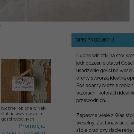
-
OPIS PRODUKTU
ślubne winietki na stół we
jednocześnie ułatwi Gości
usadzenie gości na wesel
oferty stworzą idealną op
Posiadamy ręcznie robione
wzorach i kolorach ideal
przewodnich.
ręcznie robione winietki
ślubne wizytówki dla
Zapewne wiele z Was stoi
gości weselnych
weselny. Zastanawiacie się
Promocja:
stole oraz czy dacie radę
2 PLN
/
2.50 PLN