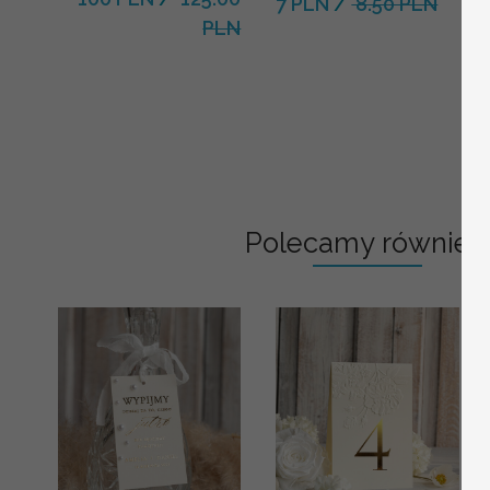
7 PLN
/
8.50 PLN
PLN
Polecamy również: