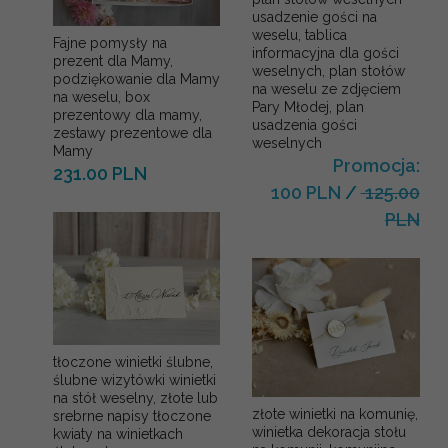
usadzenie gości na
weselu, tablica
Fajne pomysły na
informacyjna dla gości
prezent dla Mamy,
weselnych, plan stołów
podziękowanie dla Mamy
na weselu ze zdjęciem
na weselu, box
Pary Młodej, plan
prezentowy dla mamy,
usadzenia gości
zestawy prezentowe dla
weselnych
Mamy
Promocja:
231.00 PLN
100 PLN
/
125.00
PLN
tłoczone winietki ślubne,
ślubne wizytówki winietki
na stół weselny, złote lub
złote winietki na komunię,
srebrne napisy tłoczone
winietka dekoracja stołu
kwiaty na winietkach