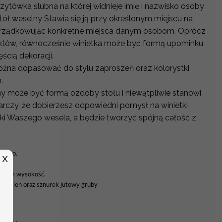
izytówka ślubna na której widnieje imię i nazwisko osoby
stół weselny Stawia się ją przy określonym miejscu na
rządkowując konkretne miejsca danym osobom. Oprócz
któw, równocześnie winietka może być formą upominku
ęścią dekoracji.
można dopasować do stylu zaproszeń oraz kolorystki
h.
y może być formą ozdoby stołu i niewątpliwie stanowi
arczy, że dobierzesz odpowiedni pomysł na winietki
tyki Waszego wesela, a będzie tworzyć spójną całość z
u boho.
X
 6 cm wysokość.
towy len oraz sznurek jutowy gruby