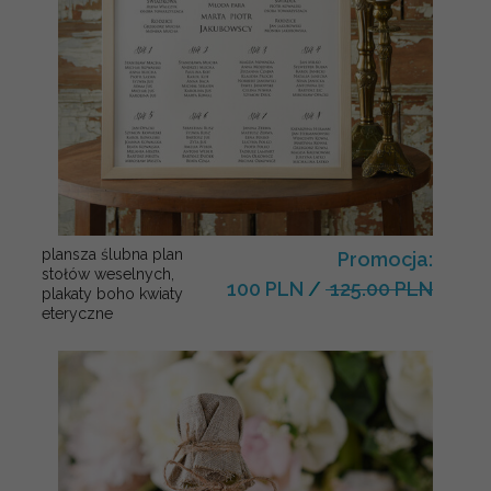
plansza ślubna plan
Promocja:
stołów weselnych,
100 PLN
/
125.00 PLN
plakaty boho kwiaty
eteryczne