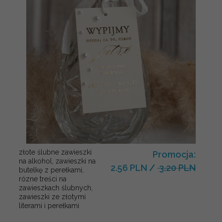
złote ślubne zawieszki
Promocja:
na alkohol, zawieszki na
2.56 PLN
/
3.20 PLN
butelkę z perełkami,
rózne treści na
zawieszkach ślubnych,
zawieszki ze złotymi
literami i perełkami