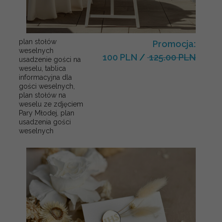
plan stołów
Promocja:
weselnych
100 PLN
/
125.00 PLN
usadzenie gości na
weselu, tablica
informacyjna dla
gości weselnych,
plan stołów na
weselu ze zdjęciem
Pary Młodej, plan
usadzenia gości
weselnych