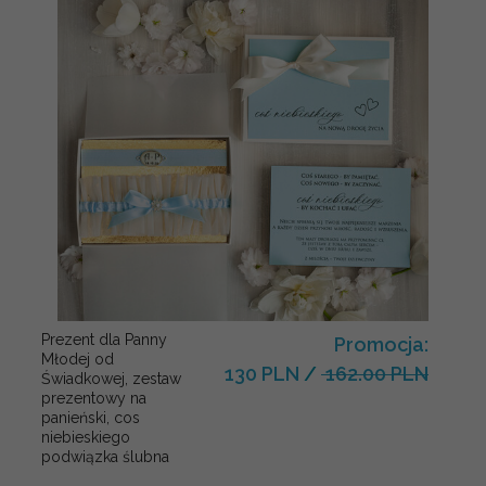
Prezent dla Panny
Promocja:
Młodej od
130 PLN
/
162.00 PLN
Świadkowej, zestaw
prezentowy na
panieński, cos
niebieskiego
podwiązka ślubna