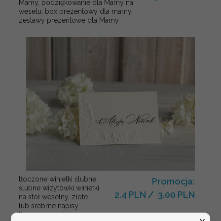
Mamy, podziękowanie dla Mamy na
weselu, box prezentowy dla mamy,
zestawy prezentowe dla Mamy
tłoczone winietki ślubne,
Promocja:
ślubne wizytówki winietki
2.4 PLN
/
3.00 PLN
na stół weselny, złote
lub srebrne napisy
tłoczone kwiaty na