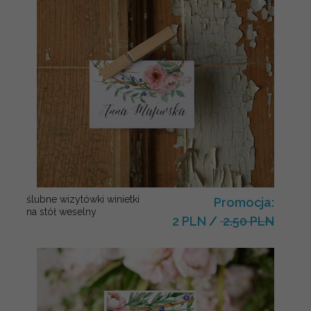
ślubne wizytówki winietki
Promocja:
na stół weselny
2 PLN
/
2.50 PLN