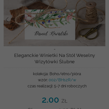
Prev
Nast
-
Eleganckie Winietki Na Stół Weselny
Wizytówki Ślubne
kolekcja:
Boho/etno/pióra
wzór:
002/BHszR/w
czas realizacji:
5-7 dni roboczych
2.00
ZŁ