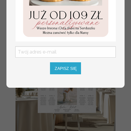
numerki na stół weselny
Promocja:
z tłoczonymi kwiatami,
10 PLN
/
13.00 PLN
eleganckie numerki na
stoły weselne, tłoczone
numerki na stół weselny,
dekoracja stołów
weselnych tłoczone
kwiaty
ZAPISZ SIĘ