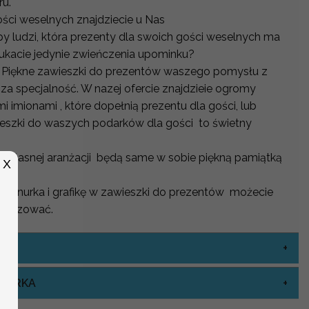
ru.
ości weselnych znajdziecie u Nas
py ludzi, która prezenty dla swoich gości weselnych ma
ukacie jedynie zwieńczenia upominku?
Piękne zawieszki do prezentów waszego pomysłu z
sza specjalność. W nazej ofercie znajdzieie ogromy
 imionami , które dopełnią prezentu dla gości, lub
wieszki do waszych podarków dla gości to świetny
o własnej aranżacji będą same w sobie piękną pamiątką
X
, sznurka i grafikę w zawieszki do prezentów możecie
nalizować.
ZNURKA