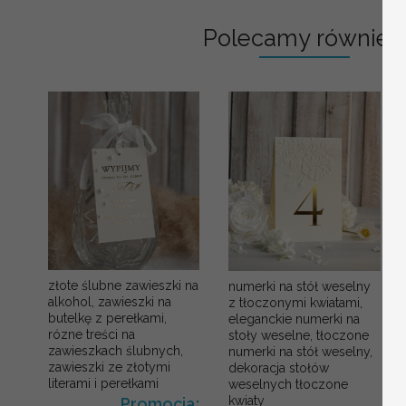
Polecamy również:
złote ślubne zawieszki na
numerki na stół weselny
alkohol, zawieszki na
z tłoczonymi kwiatami,
butelkę z perełkami,
eleganckie numerki na
rózne treści na
stoły weselne, tłoczone
zawieszkach ślubnych,
numerki na stół weselny,
zawieszki ze złotymi
dekoracja stołów
literami i perełkami
weselnych tłoczone
kwiaty
Promocja: