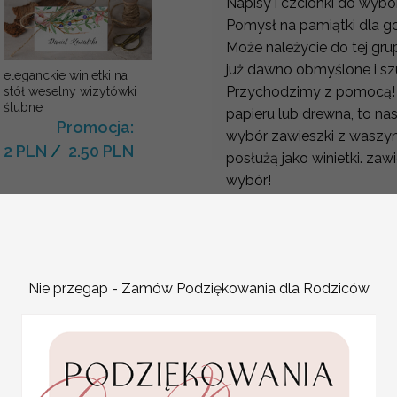
Napisy i czcionki do wybo
Pomysł na pamiątki dla g
Może należycie do tej gru
już dawno obmyślone i sz
eleganckie winietki na
Przychodzimy z pomocą! 
stół weselny wizytówki
ślubne
papieru lub drewna, to na
Promocja:
wybór zawieszki z waszymi
2 PLN
/
2.50 PLN
posłużą jako winietki. za
wybór!
Te drewniane zawieszki d
z Waszego wesela.
Oczywiście kolory papieru
dowolnie wybierać i perso
Nie przegap - Zamów Podziękowania dla Rodziców
WYPEŁNIENIE
KOLOR WSTĄŻKI LUB S