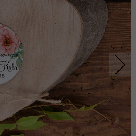
Nastepne