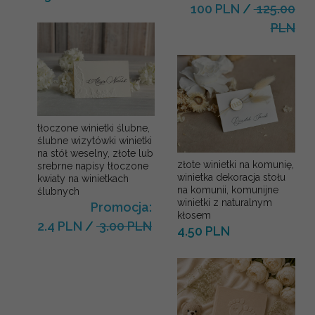
100 PLN
/
125.00
PLN
tłoczone winietki ślubne,
ślubne wizytówki winietki
na stół weselny, złote lub
złote winietki na komunię,
srebrne napisy tłoczone
winietka dekoracja stołu
kwiaty na winietkach
na komunii, komunijne
ślubnych
winietki z naturalnym
Promocja:
kłosem
2.4 PLN
/
3.00 PLN
4.50 PLN