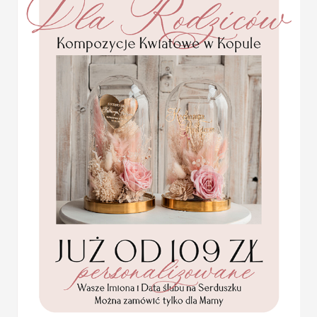
Statuetka pamiątka
Pierwszej Komunii w
pudełku,
personalizowana
Pamiątka Komunijna
opakowanie na pieniądze
Promocja:
85.00 PLN
/
105.00