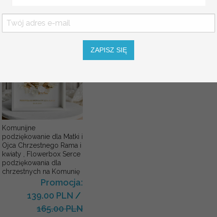
PLN
ZAPISZ SIĘ
Komunijne
podziękowanie dla Matki i
Ojca Chrzestnego Rama i
kwiaty , Flowerbox Serce
podziękowania dla
chrzestnych na Komunię
Promocja:
139.00 PLN
/
165.00 PLN