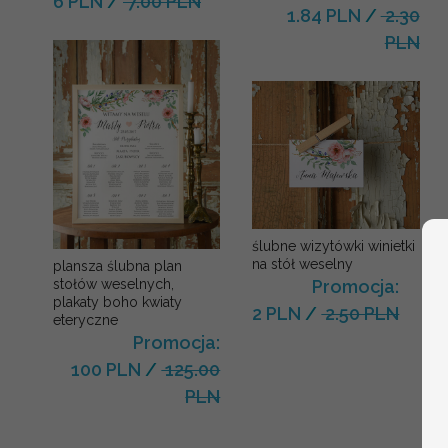
6 PLN
/
7.00 PLN
1.84 PLN
/
2.30
PLN
ślubne wizytówki winietki
na stół weselny
plansza ślubna plan
stołów weselnych,
Promocja:
plakaty boho kwiaty
2 PLN
/
2.50 PLN
eteryczne
Promocja:
100 PLN
/
125.00
PLN