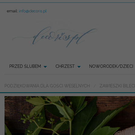
email:
info@decoris.pl
PRZED ŚLUBEM
CHRZEST
NOWORODEK/DZIECI
PODZIĘKOWANIA DLA GOŚCI WESELNYCH
ZAWIESZKI BILE