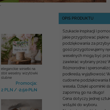
-
OPIS PRODUKTU
Szukacie inspiracji i pom
jakie przygotować piękne
podziękowania za przybyc
gości przygotowujemy ręcz
weselnych mogą być prze
zawierać wybrany przez W
Różnorodne i spersonaliz
eleganckie winietki na
stół weselny wizytówki
podkreślą wyjątkowość W
ślubne
cudowne podziękowania b
Promocja:
wesela. Dzięki upominki ś
2 PLN
/
2.50 PLN
zapomną go na długo!
Cena dotyczy jednej sztuki
wstążki do wyboru.