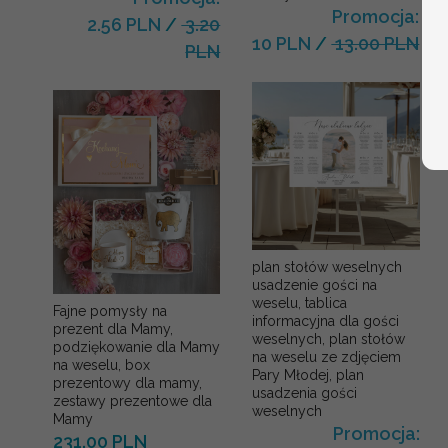
Promocja:
2.56 PLN
/
3.20
10 PLN
/
13.00 PLN
PLN
plan stołów weselnych
usadzenie gości na
weselu, tablica
Fajne pomysły na
informacyjna dla gości
prezent dla Mamy,
weselnych, plan stołów
podziękowanie dla Mamy
na weselu ze zdjęciem
na weselu, box
Pary Młodej, plan
prezentowy dla mamy,
usadzenia gości
zestawy prezentowe dla
weselnych
Mamy
Promocja:
231.00 PLN