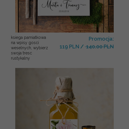
ksiega pamiatkowa
Promocja:
na wpisy gosci
119 PLN
/
140.00 PLN
weselnych, wybierz
swoja tresc
rustykalny