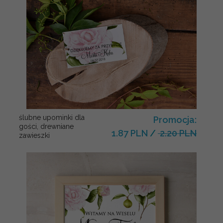
ślubne upominki dla
Promocja:
gości, drewniane
1.87 PLN
/
2.20 PLN
zawieszki