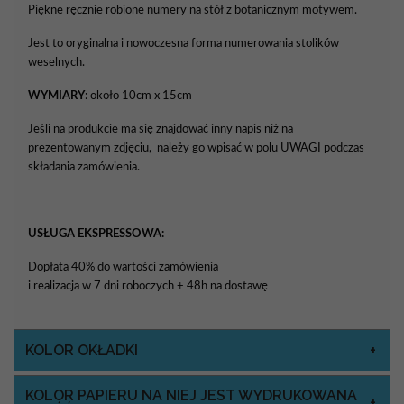
Piękne ręcznie robione numery na stół z botanicznym motywem.
Jest to oryginalna i nowoczesna forma numerowania stolików
weselnych.
WYMIARY
: około 10cm x 15cm
Jeśli na produkcie ma się znajdować inny napis niż na
prezentowanym zdjęciu, należy go wpisać w polu UWAGI podczas
składania zamówienia.
USŁUGA EKSPRESSOWA:
Dopłata 40% do wartości zamówienia
i realizacja w 7 dni roboczych + 48h na dostawę
KOLOR OKŁADKI
KOLOR PAPIERU NA NIEJ JEST WYDRUKOWANA