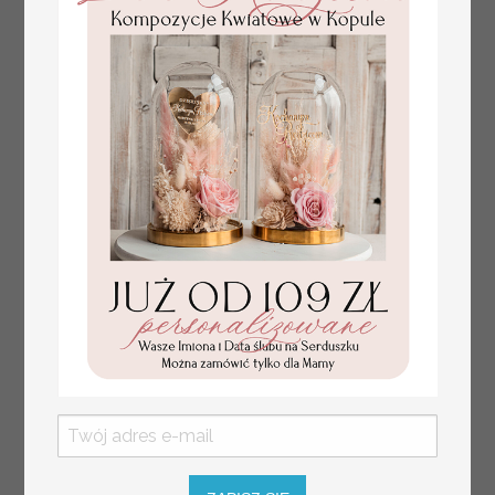
numerki na stół weselny
Promocja:
z tłoczonymi kwiatami,
10 PLN
/
13.00 PLN
eleganckie numerki na
stoły weselne, tłoczone
numerki na stół weselny,
dekoracja stołów
weselnych tłoczone
kwiaty