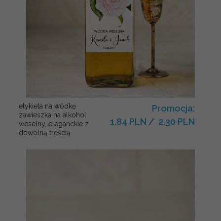
etykieta na wódkę
Promocja:
zawieszka na alkohol
1.84 PLN
/
2.30 PLN
weselny, eleganckie z
dowolną treścią