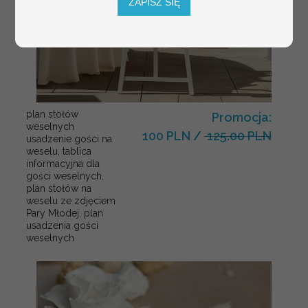
ZAPISZ SIĘ
plan stołów
Promocja:
weselnych
100 PLN
/
125.00 PLN
usadzenie gości na
weselu, tablica
informacyjna dla
gości weselnych,
plan stołów na
weselu ze zdjęciem
Pary Młodej, plan
usadzenia gości
weselnych