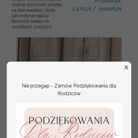
Promocja:
ślubne wizytówki winietki
2.4 PLN
/
3.00 PLN
na stół weselny, złote
lub srebrne napisy
tłoczone kwiaty na
winietkach ślubnych
X
Nie przegap - Zamów Podziękowania dla
Rodziców