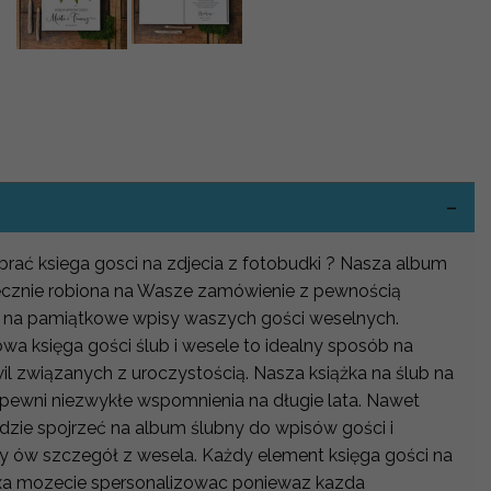
-
ybrać ksiega gosci na zdjecia z fotobudki ? Nasza album
 ręcznie robiona na Wasze zamówienie z pewnością
 na pamiątkowe wpisy waszych gości weselnych.
a księga gości ślub i wesele to idealny sposób na
l związanych z uroczystością. Nasza książka na ślub na
pewni niezwykłe wspomnienia na długie lata. Nawet
bedzie spojrzeć na album ślubny do wpisów gości i
y ów szczegół z wesela. Każdy element księga gości na
staxa mozecie spersonalizowac poniewaz kazda