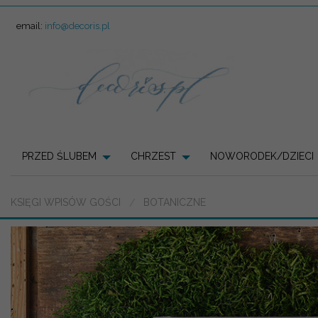
email:
info@decoris.pl
PRZED ŚLUBEM
CHRZEST
NOWORODEK/DZIECI
KSIĘGI WPISÓW GOŚCI
BOTANICZNE