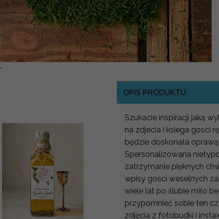
-
OPIS PRODUKTU
Szukacie inspiracji jaką w
na zdjecia i ksiega gosci
będzie doskonała oprawą
Spersonalizowana nietypow
zatrzymanie pięknych chwi
wpisy gości weselnych za
wiele lat po ślubie miło 
przypomnieć sobie ten cz
zdjęcia z fotobudki i in