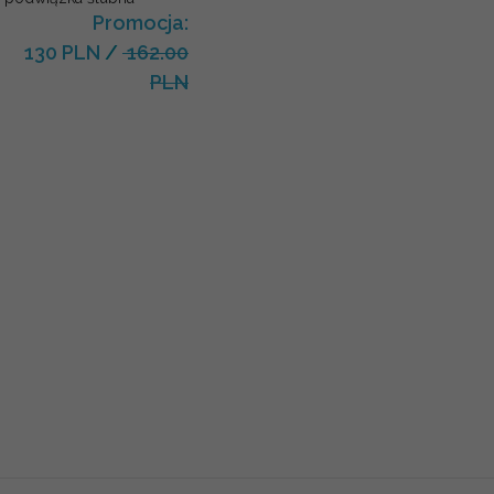
Promocja:
130 PLN
/
162.00
PLN