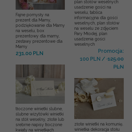
plan stołów weselnych
usadzenie gości na
weselu, tablica
Fajne pomysły na
informacyjna dla gości
prezent dla Mamy,
weselnych, plan stołów
podziękowanie dla Mamy
na weselu ze zdjęciem
na weselu, box
Pary Młodej, plan
prezentowy dla mamy,
usadzenia gości
zestawy prezentowe dla
weselnych
Mamy
Promocja:
231.00 PLN
100 PLN
/
125.00
PLN
tłoczone winietki ślubne,
ślubne wizytówki winietki
na stół weselny, złote lub
złote winietki na komunię,
srebrne napisy tłoczone
winietka dekoracja stołu
kwiaty na winietkach