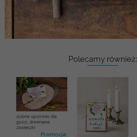
Polecamy również:
ślubne upominki dla
gości, drewniane
zawieszki
Promocja: