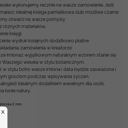
esele wykonujemy recznie na wasze zamowienie. Jeżli
znaleźć idealnej ksiega pamiatkowa slub mozliwe czarne
stesmy otwarci na wasze pomysly
z róznych materiałów,
enie księgi
w cenie wydruk kolejnych dodatkowo płatne
składania zamówienia w kreatorze
sze imionaz wyjątkowym naturalnym wzorem stanie się
m Waszego wesela w stylu botanicznym.
iż w stylu boho wasze imiona i data będzie zauważona i
szym gościom podczas wpisywania życzeń.
ykalnyjest idealnym dodatkiem weselnym dla osób,
a łonie natury.
gatorska 2 mm
X