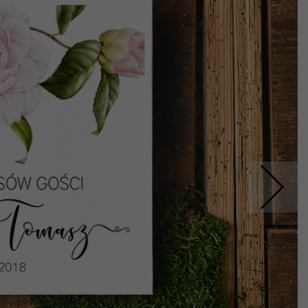
Nastepne