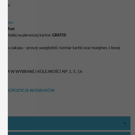
 wzoru
 kolorów
ki offset
ry młodej na pierwszej kartce:
GRATIS!
naniu zakupu - proszę uwzględnić rozmiar kartki oraz margines z lewej
5 zł
TEM W WYBRANEJ KOLEJNOŚCI NP. 1, 5, 16
RZEĆ PROPOZYCJE WYDRUKÓW