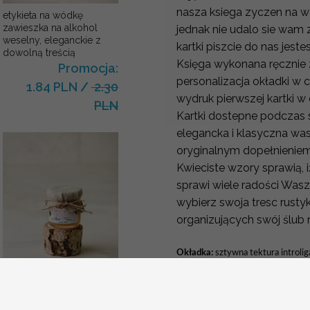
nasza ksiega zyczen na w
etykieta na wódkę
zawieszka na alkohol
jednak nie udalo sie wam 
weselny, eleganckie z
kartki piszcie do nas je
dowolną treścią
Księga wykonana ręcznie 
Promocja:
personalizacja okładki w c
1.84 PLN
/
2.30
wydruk pierwszej kartki 
PLN
Kartki dostepne podczas 
elegancka i klasyczna wa
oryginalnym dopełnienie
Kwieciste wzory sprawią, 
sprawi wiele radości Wa
wybierz swoja tresc rust
organizujących swój ślub n
Okładka:
sztywna tektura introli
Okleina:
papier ozdobny
Wymiar księgi: 21 cm x 21 cm
prezent dla gości
weselnych, słoiczki do
miodu
Personalizacja okładki:
GRATIS!