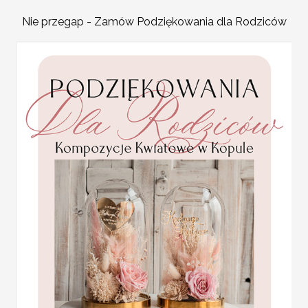
4.50 PLN
Kolor wydruku/haftu:
zależnie od
Nie przegap - Zamów Podziękowania dla Rodziców
kliknij tutaj aby obejrzeć wzornik
Gramatura kartek:
170 gram gład
Personalizacja:
wypisanie imion pa
Nadruk 1 strony: GRATIS!
Projektowanie wydruków:
po doko
strony kartki na 2,5 cm
Wydruk każdej kolejnej strony:
0,
NIE DRUKUJEMY STRON Z TEKS
A PO KOLEI 1,2,3,4,5!
KLIKNIJ PONIŻEJ ABY OBEJ
ILOŚĆ KARTEK