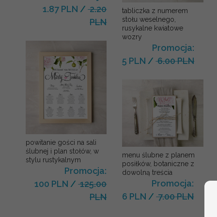
1.87 PLN
/
2.20
tabliczka z numerem
stołu weselnego,
PLN
rusykalne kwiatowe
wozry
Promocja:
5 PLN
/
6.00 PLN
powitanie gości na sali
ślubnej i plan stołów, w
menu ślubne z planem
stylu rustykalnym
posiłków, botaniczne z
Promocja:
dowolną treścia
Promocja:
100 PLN
/
125.00
6 PLN
/
7.00 PLN
PLN