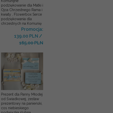
Komunijne
podziękowanie dla Matki i
Ojca Chrzestnego Rama i
kwiaty , Flowerbox Serce
podziękowania dla
chrzestnych na Komunię
Promocja:
139.00 PLN
/
165.00 PLN
Prezent dla Panny Młodej
od Świadkowej, zestaw
prezentowy na panieński,
cos niebieskiego
podwiązka ślubna