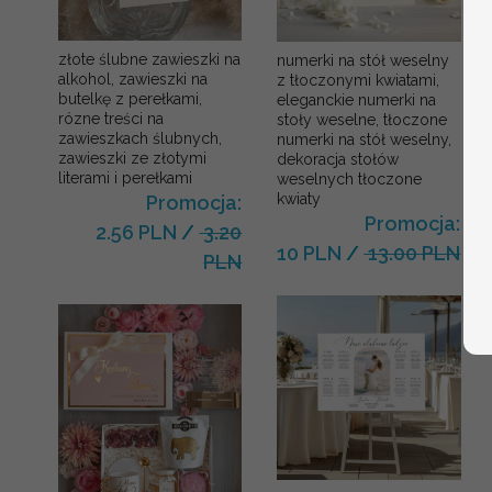
złote ślubne zawieszki na
numerki na stół weselny
alkohol, zawieszki na
z tłoczonymi kwiatami,
butelkę z perełkami,
eleganckie numerki na
rózne treści na
stoły weselne, tłoczone
zawieszkach ślubnych,
numerki na stół weselny,
zawieszki ze złotymi
dekoracja stołów
literami i perełkami
weselnych tłoczone
kwiaty
Promocja:
Promocja:
2.56 PLN
/
3.20
10 PLN
/
13.00 PLN
PLN