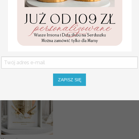
INSTRUKCJA DO KSIĘGI
Statuetka pamiątka
Pierwszej Komunii w
KOLOR OKŁADKI KSIĘGI
pudełku,
personalizowana
Pamiątka Komunijna
KSIĘGA KOLOR KARTEK
opakowanie na pieniądze
Promocja:
KSIĘGA RODZAJ OPRAW
85.00 PLN
/
105.00
PLN
ZAPISZ SIĘ