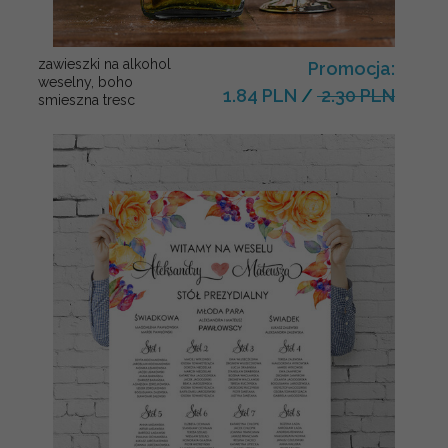
zawieszki na alkohol
Promocja:
weselny, boho
1.84 PLN
/
2.30 PLN
smieszna tresc