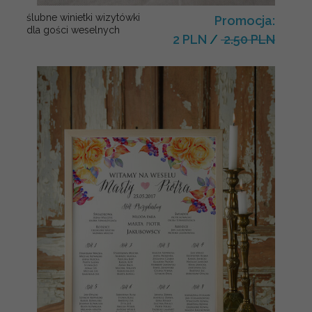
ślubne winietki wizytówki
Promocja:
dla gości weselnych
2 PLN
/
2.50 PLN