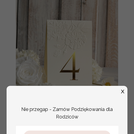
X
Nie przegap - Zamów Podziękowania dla
numerki na stół weselny
Promocja:
Rodziców
z tłoczonymi kwiatami,
10 PLN
/
13.00 PLN
eleganckie numerki na
stoły weselne, tłoczone