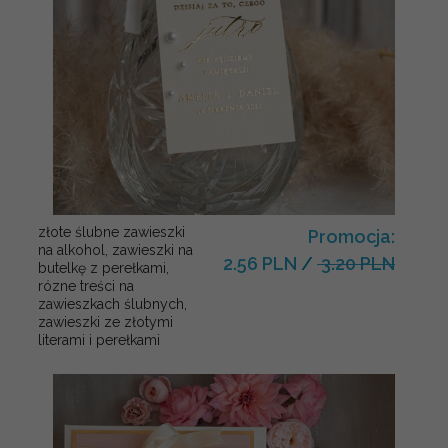
złote ślubne zawieszki
Promocja:
na alkohol, zawieszki na
2.56 PLN
/
3.20 PLN
butelkę z perełkami,
rózne treści na
zawieszkach ślubnych,
zawieszki ze złotymi
literami i perełkami