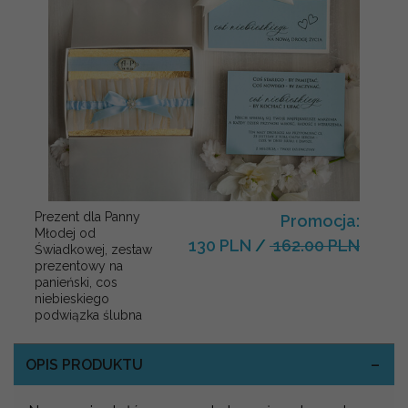
Prezent dla Panny
Promocja:
Młodej od
130 PLN
/
162.00 PLN
Świadkowej, zestaw
prezentowy na
panieński, cos
niebieskiego
podwiązka ślubna
OPIS PRODUKTU