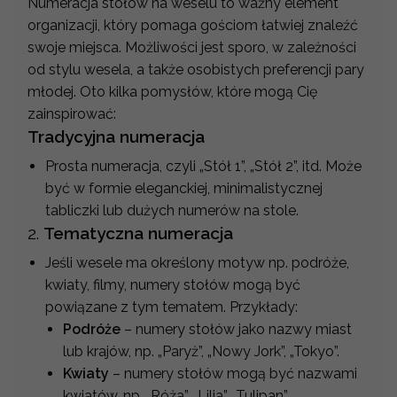
Numeracja stołów na weselu to ważny element
organizacji, który pomaga gościom łatwiej znaleźć
swoje miejsca. Możliwości jest sporo, w zależności
od stylu wesela, a także osobistych preferencji pary
młodej. Oto kilka pomysłów, które mogą Cię
zainspirować:
Tradycyjna numeracja
Prosta numeracja, czyli „Stół 1”, „Stół 2”, itd. Może
być w formie eleganckiej, minimalistycznej
tabliczki lub dużych numerów na stole.
2.
Tematyczna numeracja
Jeśli wesele ma określony motyw np. podróże,
kwiaty, filmy, numery stołów mogą być
powiązane z tym tematem. Przykłady:
Podróże
– numery stołów jako nazwy miast
lub krajów, np. „Paryż”, „Nowy Jork”, „Tokyo”.
Kwiaty
– numery stołów mogą być nazwami
kwiatów, np. „Róża”, „Lilia”, „Tulipan”.