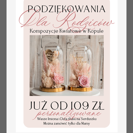
numerki na stół weselny,
dekoracja stołów
weselnych tłoczone
kwiaty