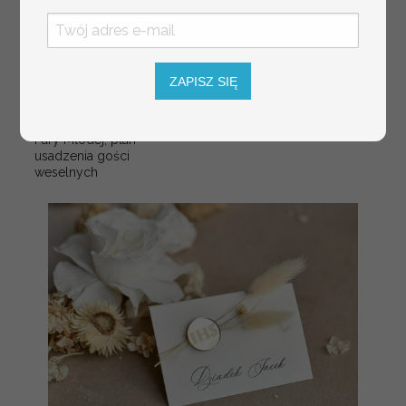
plan stołów
Promocja:
weselnych
100 PLN
/
125.00 PLN
usadzenie gości na
weselu, tablica
informacyjna dla
ZAPISZ SIĘ
gości weselnych,
plan stołów na
weselu ze zdjęciem
Pary Młodej, plan
usadzenia gości
weselnych