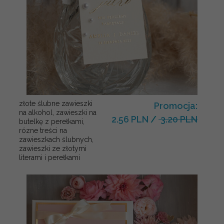
złote ślubne zawieszki
Promocja:
na alkohol, zawieszki na
2.56 PLN
/
3.20 PLN
butelkę z perełkami,
rózne treści na
zawieszkach ślubnych,
zawieszki ze złotymi
literami i perełkami