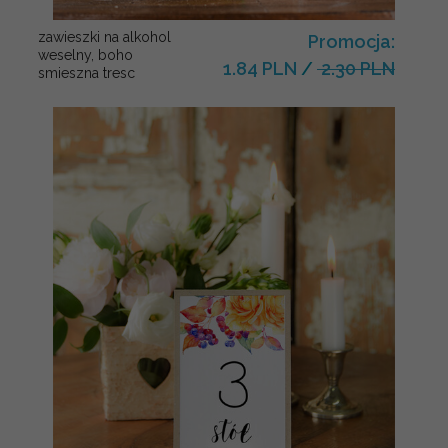
zawieszki na alkohol
Promocja:
weselny, boho
1.84 PLN
/
2.30 PLN
smieszna tresc