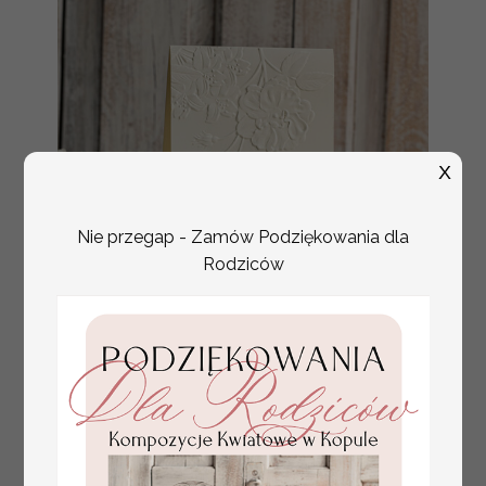
X
Nie przegap - Zamów Podziękowania dla
Rodziców
numerki na stół weselny
Promocja:
z tłoczonymi kwiatami,
10 PLN
/
13.00 PLN
eleganckie numerki na
stoły weselne, tłoczone
numerki na stół weselny,