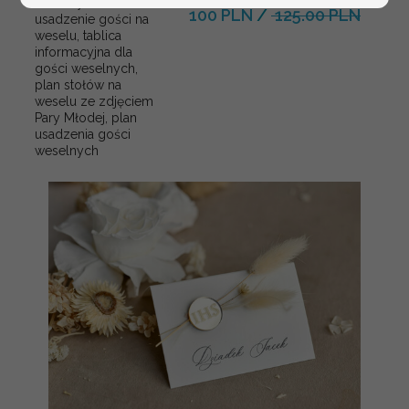
weselnych
100 PLN
/
125.00 PLN
usadzenie gości na
weselu, tablica
informacyjna dla
gości weselnych,
plan stołów na
weselu ze zdjęciem
Pary Młodej, plan
usadzenia gości
weselnych