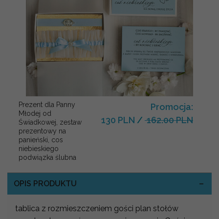
Prezent dla Panny
Promocja:
Młodej od
130 PLN
/
162.00 PLN
Świadkowej, zestaw
prezentowy na
panieński, cos
niebieskiego
podwiązka ślubna
OPIS PRODUKTU
tablica z rozmieszczeniem gości plan stołów