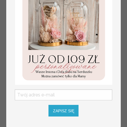
dekoracja stołów
weselnych tłoczone
kwiaty
ZAPISZ SIĘ
plan stołów
Promocja: