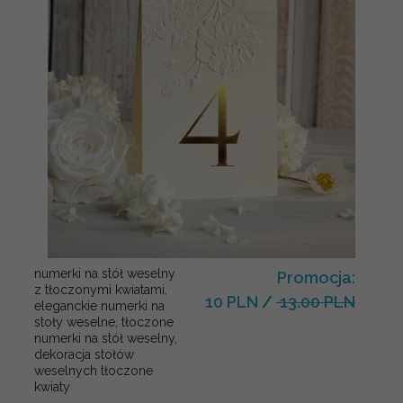
numerki na stół weselny
Promocja:
z tłoczonymi kwiatami,
10 PLN
/
13.00 PLN
eleganckie numerki na
stoły weselne, tłoczone
numerki na stół weselny,
dekoracja stołów
weselnych tłoczone
kwiaty