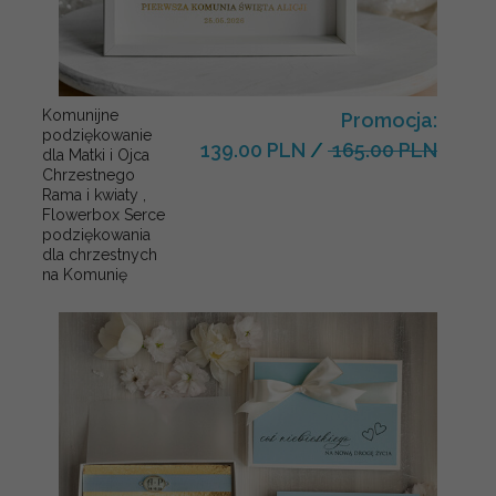
Komunijne
Promocja:
podziękowanie
139.00 PLN
/
165.00 PLN
dla Matki i Ojca
Chrzestnego
Rama i kwiaty ,
Flowerbox Serce
podziękowania
dla chrzestnych
na Komunię