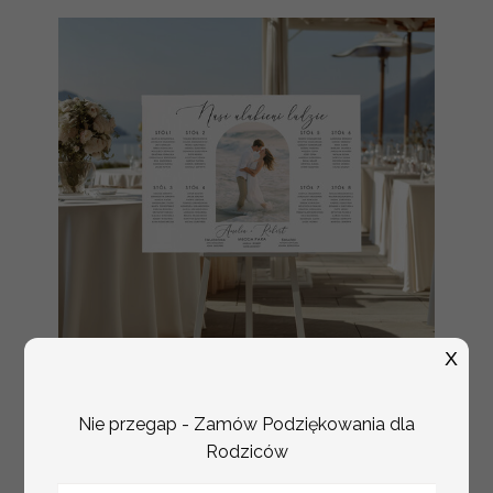
X
plan stołów
Promocja:
Nie przegap - Zamów Podziękowania dla
weselnych
100 PLN
/
125.00 PLN
Rodziców
usadzenie gości na
weselu, tablica
informacyjna dla