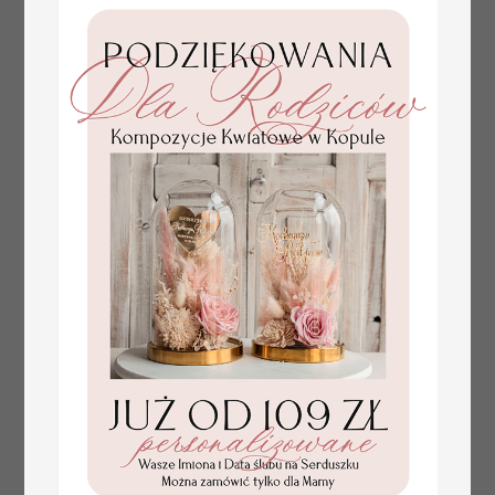
gości weselnych,
plan stołów na
weselu ze zdjęciem
Pary Młodej, plan
usadzenia gości
weselnych
złote winietki na komunię, winietka
4.50 PLN