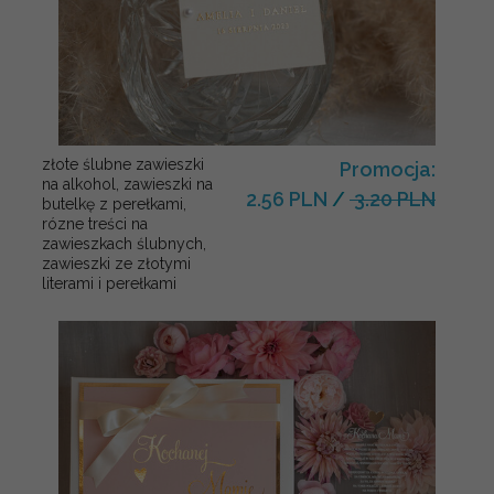
złote ślubne zawieszki
Promocja:
na alkohol, zawieszki na
2.56 PLN
/
3.20 PLN
butelkę z perełkami,
rózne treści na
zawieszkach ślubnych,
zawieszki ze złotymi
literami i perełkami