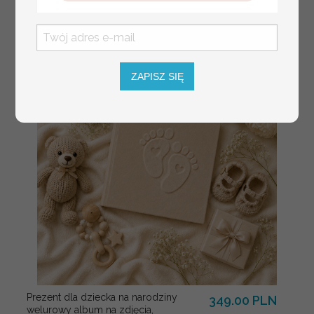
dekoracja stołu na komunii, komunijne
winietki z naturalnym kłosem
ZAPISZ SIĘ
Prezent dla dziecka na narodziny
349.00 PLN
welurowy album na zdjęcia,