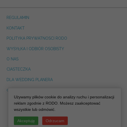
REGULAMIN
KONTAKT
POLITYKA PRYWATNOSCI RODO
WYSYŁKA I ODBIÓR OSOBISTY
O NAS
CIASTECZKA
DLA WEDDING PLANERA
dreskot.com
Używamy plików cookie do analizy ruchu i personalizacji
info@decoris.pl
reklam zgodnie z RODO. Możesz zaakceptować
wszystkie lub odmówić.
Akceptuję
Odrzucam