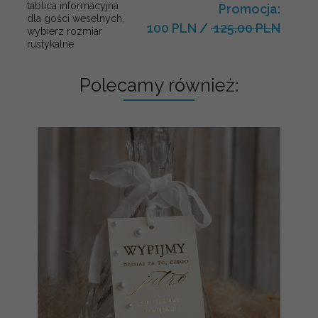
tablica informacyjna
Promocja:
dla gości weselnych,
100 PLN
/
125.00 PLN
wybierz rozmiar
rustykalne
Polecamy również: