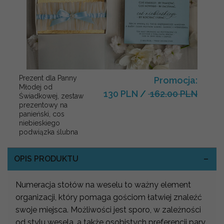
Prezent dla Panny
Promocja:
Młodej od
130 PLN
/
162.00 PLN
Świadkowej, zestaw
prezentowy na
panieński, cos
niebieskiego
podwiązka ślubna
OPIS PRODUKTU
Numeracja stołów na weselu to ważny element
organizacji, który pomaga gościom łatwiej znaleźć
swoje miejsca. Możliwości jest sporo, w zależności
od stylu wesela, a także osobistych preferencji pary