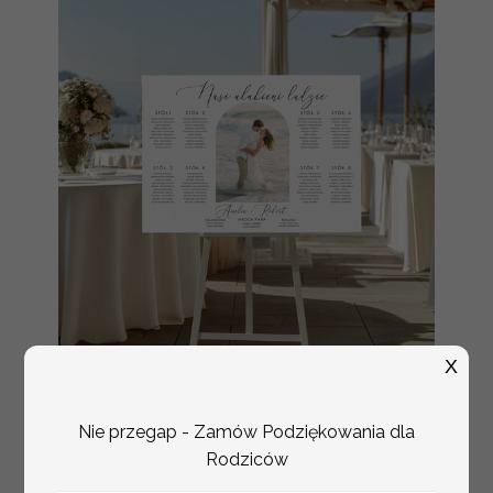
X
plan stołów
Promocja:
weselnych
100 PLN
/
125.00 PLN
Nie przegap - Zamów Podziękowania dla
usadzenie gości na
weselu, tablica
Rodziców
informacyjna dla
gości weselnych,