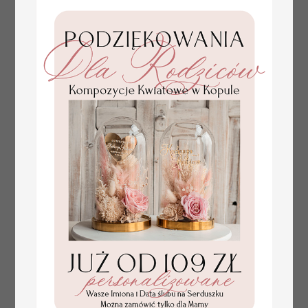
plan stołów na
weselu ze zdjęciem
Pary Młodej, plan
usadzenia gości
weselnych
złote winietki na komunię, winietka
4.50 PLN
dekoracja stołu na komunii, komunijne