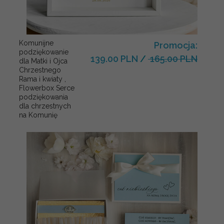
Komunijne
Promocja:
podziękowanie
139.00 PLN
/
165.00 PLN
dla Matki i Ojca
Chrzestnego
Rama i kwiaty ,
Flowerbox Serce
podziękowania
dla chrzestnych
na Komunię