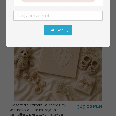
winietki z naturalnym kłosem
ZAPISZ SIĘ
Prezent dla dziecka na narodziny
349.00 PLN
welurowy album na zdjęcia,
pamiątka z pierwszych lat życia