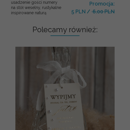
usadzenie gości numery
Promocja:
na stół weselny, rustykalne
5 PLN
/
6.00 PLN
inspirowane naturą
Polecamy również: