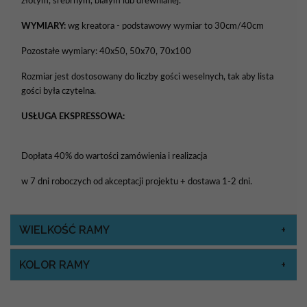
złotym, srebrnym, białym lub drewnianej.
WYMIARY:
wg kreatora - podstawowy wymiar to 30cm/40cm
Pozostałe wymiary: 40x50, 50x70, 70x100
Rozmiar jest dostosowany do liczby gości weselnych, tak aby lista
gości była czytelna.
USŁUGA EKSPRESSOWA:
Dopłata 40% do wartości zamówienia i realizacja
w 7 dni roboczych od akceptacji projektu + dostawa 1-2 dni.
WIELKOŚĆ RAMY
KOLOR RAMY