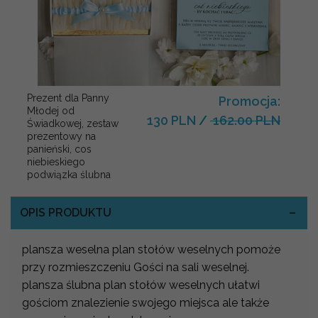
Prezent dla Panny
Promocja:
Młodej od
130 PLN
/
162.00 PLN
Świadkowej, zestaw
prezentowy na
panieński, cos
niebieskiego
podwiązka ślubna
OPIS PRODUKTU
plansza weselna plan stołów weselnych pomoże
przy rozmieszczeniu Gości na sali weselnej.
plansza ślubna plan stołów weselnych ułatwi
gościom znalezienie swojego miejsca ale także