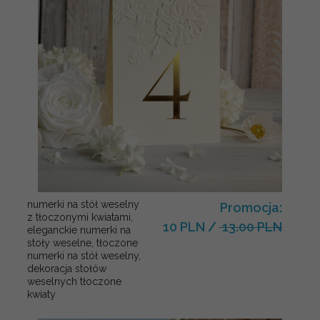
numerki na stół weselny
Promocja:
z tłoczonymi kwiatami,
10 PLN
/
13.00 PLN
eleganckie numerki na
stoły weselne, tłoczone
numerki na stół weselny,
dekoracja stołów
weselnych tłoczone
kwiaty