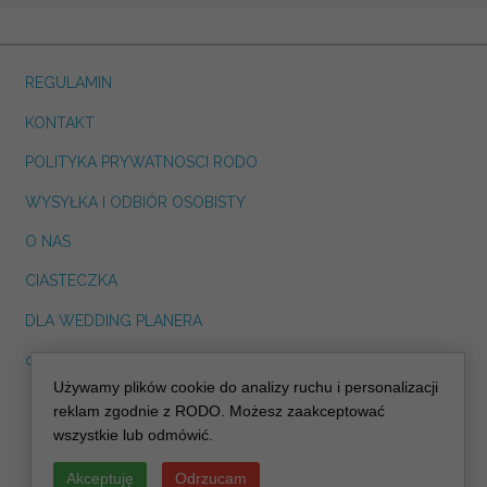
REGULAMIN
KONTAKT
POLITYKA PRYWATNOSCI RODO
WYSYŁKA I ODBIÓR OSOBISTY
O NAS
CIASTECZKA
DLA WEDDING PLANERA
dreskot.com
Używamy plików cookie do analizy ruchu i personalizacji
info@decoris.pl
reklam zgodnie z RODO. Możesz zaakceptować
wszystkie lub odmówić.
Akceptuję
Odrzucam