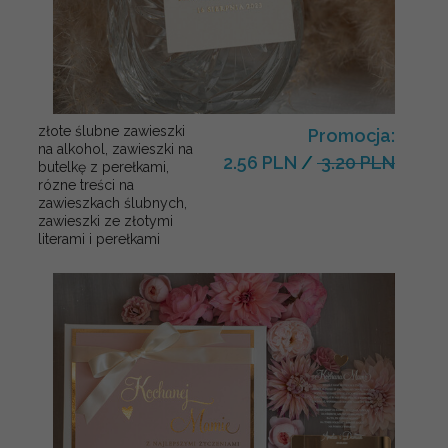
złote ślubne zawieszki
Promocja:
na alkohol, zawieszki na
2.56 PLN
/
3.20 PLN
butelkę z perełkami,
rózne treści na
zawieszkach ślubnych,
zawieszki ze złotymi
literami i perełkami